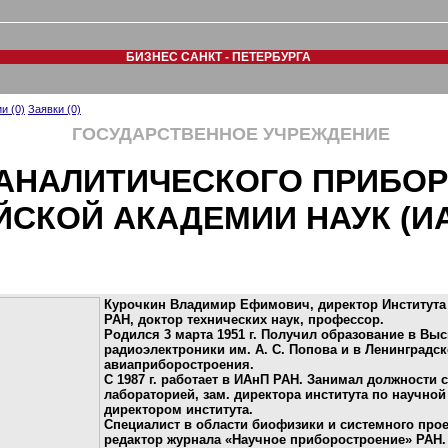
БИЗНЕС САНКТ - ПЕТЕРБУРГА
и (0)
Заявки (0)
ГОСУДАРСТВЕННОЕ УЧРЕЖДЕНИЕ
 АНАЛИТИЧЕСКОГО ПРИБО
СКОЙ АКАДЕМИИ НАУК (ИА
Курочкин Владимир Ефимович, директор Института
РАН, доктор технических наук, профессор.
Родился 3 марта 1951 г. Получил образование в В
радиоэлектроники им. А. С. Попова и в Ленинградск
авиаприборостроения.
С 1987 г. работает в ИАнП РАН. Занимал должности с
лабораторией, зам. директора института по научной 
директором института.
Специалист в области биофизики и системного про
редактор журнала «Научное приборостроение» РАН.