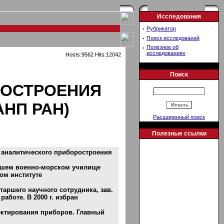
Исследования
·
Рубрикатор
·
Поиск исследований
·
Полезное об
исследованиях
Hosts:9562 Hits:12042
Поиск
РОСТРОЕНИЯ
НП РАН)
Расширенный поиск
Полезные ссылки
 аналитического приборостроения
ысшем военно-морском училище
ом институте
таршего научного сотрудника, зав.
работе. В 2000 г. избран
ектирования приборов. Главный