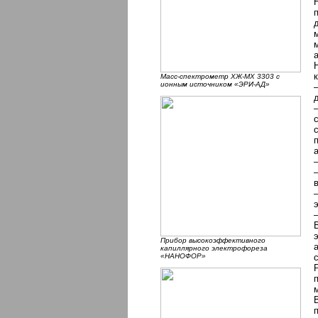
Масс-спектрометр ХЖ-МХ 3303 с
ионным источником «ЭРИ-АД»
Прибор высокоэффективного
капиллярного электрофореза
«НАНОФОР»