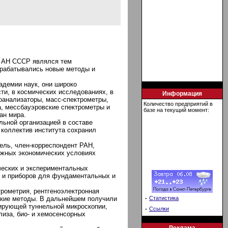
О АН СССР являлся тем
зрабатывались новые методы и
адемии наук, они широко
ти, в космических исследованиях, в
Информация
оанализаторы, масс-спектрометры,
Количество предприятий в
а, мессбауэровские спектрометры и
базе на текущий момент:
ан мира.
льной организацией в составе
 коллектив института сохранил
ель, член-корреспондент РАН,
ожных экономических условиях
ческих и экспериментальных
в и приборов для фундаментальных и
.
трометрия, рентгеноэлектронная
·
ские методы. В дальнейшем получили
Статистика
нирующей туннельной микроскопии,
·
Ссылки
лиза, био- и хемосенсорных