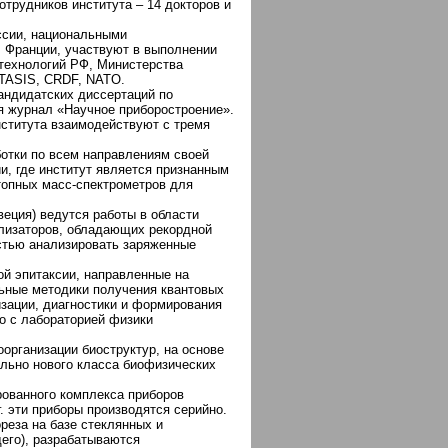
отрудников института – 14 докторов и
ссии, национальными
 Франции, участвуют в выполнении
технологий РФ, Министерства
 TASIS, CRDF, NATO.
кандидатских диссертаций по
я журнал «Научное приборостроение».
ститута взаимодействуют с тремя
отки по всем направлениям своей
и, где институт является признанным
отопных масс-спектрометров для
еция) ведутся работы в области
ализаторов, обладающих рекордной
стью анализировать заряженные
й эпитаксии, направленные на
льные методики получения квантовых
изации, диагностики и формирования
о с лабораторией физики
организации биоструктур, на основе
льно нового класса биофизических
рованного комплекса приборов
 эти приборы производятся серийно.
реза на базе стеклянных и
его), разрабатываются