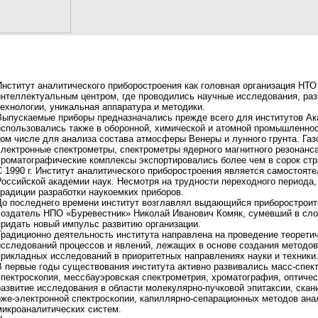
Институт аналитического приборостроения как головная организация НТ
интеллектуальным центром, где проводились научные исследования, ра
технологии, уникальная аппаратура и методики.
Выпускаемые приборы предназначались прежде всего для институтов Ак
использовались также в оборонной, химической и атомной промышленнос
том числе для анализа состава атмосферы Венеры и лунного грунта. Газ
электронные спектрометры, спектрометры ядерного магнитного резонанс
хроматографические комплексы экспортировались более чем в сорок стр
С 1990 г. Институт аналитического приборостроения является самостояте
Российской академии наук. Несмотря на трудности переходного периода,
традиции разработки наукоемких приборов.
До последнего времени институт возглавлял выдающийся приборостроит
создатель НПО «Буревестник» Николай Иванович Комяк, сумевший в сл
придать новый импульс развитию организации.
Традиционно деятельность института направлена на проведение теорети
исследований процессов и явлений, лежащих в основе создания методо
прикладных исследований в приоритетных направлениях науки и техники
В первые годы существования института активно развивались масс-спек
спектроскопия, мессбауэровская спектрометрия, хроматография, оптиче
развитие исследования в области молекулярно-пучковой эпитаксии, ска
оже-электронной спектроскопии, капиллярно-сепарационных методов ана
микроаналитических систем.