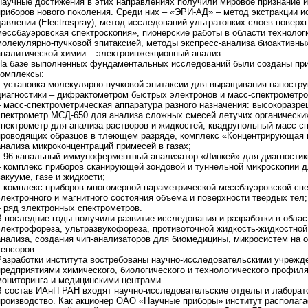
Научные достижения в этих направлениях получили мировое признание и
приборов нового поколения. Среди них – «ЭРИ-АД» – метод экстракции и
давлении (Electrospray); метод исследований ультратонких слоев повер
мессбауэровская спектроскопия», пионерские работы в области техноло
молекулярно-пучковой эпитаксией, методы экспресс-анализа биоактивны
аналитической химии – электроинжекционный анализ.
На базе выполненных фундаментальных исследований были созданы при
комплексы:
– установка молекулярно-пучковой эпитаксии для выращивания наностру
диагностики – дифрактометром быстрых электронов и масс-спектрометро
– масс-спектрометрическая аппаратура разного назначения: высокоразр
спектрометр МСД-650 для анализа сложных смесей летучих органических
спектрометр для анализа растворов и жидкостей, квадрупольный масс-с
проводящих образцов в тлеющем разряде, комплекс «Концентрирующая 
анализа микроконцентраций примесей в газах;
– 96-канальный иммуноферментный анализатор «Линкей» для диагностик
– комплекс приборов сканирующей зондовой и туннельной микроскопии д
вакууме, газе и жидкости;
– комплекс приборов многомерной параметрической мессбауэровской спе
электронного и магнитного состояния объема и поверхности твердых тел;
– ряд электронных спектрометров.
В последние годы получили развитие исследования и разработки в обла
электрофореза, ультразвукофореза, противоточной жидкость-жидкостно
анализа, создания чип-анализаторов для биомедицины, микросистем на 
сенсоров.
Разработки института востребованы научно-исследовательскими учреж
предприятиями химического, биологического и технологического профил
мониторинга и медицинскими центрами.
В состав ИАнП РАН входят научно-исследовательские отделы и лаборато
производство. Как акционер ОАО «Научные приборы» институт располага