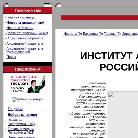
Главное меню
·
Главная страница
·
Новости предприятий
·
Новости бизнеса
·
Доска объявлений (34562)
Новости (0)
Вакансии (0)
Товары (0)
Инвестици
·
Отраслевой рубрикатор
·
Алфавитный указатель
·
Алфавитный указатель
руководителей
ИНСТИТУТ
·
Поиск
РОССИЙ
Предложения
Институт
аналитического
приборостроения был
создан в 1977 г.
Постановлением
Совета Министров
СССР как головная
организация Научно-
·
Тендеры
технического
объединения Академии
·
Добавить тендер
наук СССР. В состав
·
Вакансии
НТО вошло
Петербурга (108)
специальное
конструкторское бюро
·
Товары и услуги
с опытным
Петербурга (411)
производством и ряд
·
Инвестиционные
приборостроительных