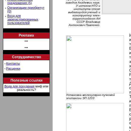
заводов Академии наук.
предложения (5)
У истоков НТО и
·
Организации приобретут
института стоял
(0)
выдающийся ученый и
конструктор член-
·
Вход для
корреспондент АН
зарегистрированных
СССР Владимир
пользователей
Антонович Павленко.
Реклама
•••
•••
Сотрудничество
·
Контакты
·
Расценки
Полезные ссылки
Вода для похудения
миф или
реальность?
Установка молекулярно-пучковой
эпитаксии ЭП 1203