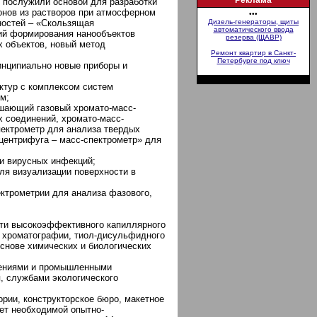
Реклама
 послужили основой для разработки
онов из растворов при атмосферном
•••
хностей – «Скользящая
Дизель-генераторы, щиты
автоматического ввода
гий формирования нанообъектов
резерва (ЩАВР)
х объектов, новый метод
Ремонт квартир в Санкт-
Петербурге под ключ
нципиально новые приборы и
ктур с комплексом систем
м;
ешающий газовый хромато-масс-
 соединений, хромато-масс-
пектрометр для анализа твердых
центрифуга – масс-спектрометр» для
и вирусных инфекций;
ля визуализации поверхности в
ктрометрии для анализа фазового,
сти высокоэффективного капиллярного
й хроматографии, тиол-дисульфидного
основе химических и биологических
дениями и промышленными
я, службами экологического
рии, конструкторское бюро, макетное
ет необходимой опытно-