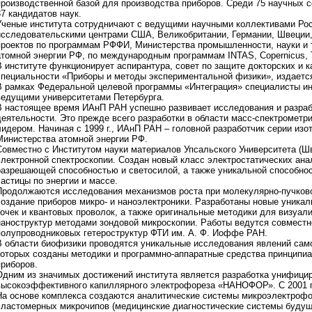
производственной базой для производства приборов. Среди 75 научных с
37 кандидатов наук.
Ученые института сотрудничают с ведущими научными коллективами Ро
исследовательскими центрами США, Великобритании, Германии, Швеции,
проектов по программам РФФИ, Министерства промышленности, науки и 
атомной энергии РФ, по международным программам INTAS, Copernicus,
В институте функционирует аспирантура, совет по защите докторских и 
специальности «Приборы и методы экспериментальной физики», издаетс
В рамках Федеральной целевой программы «Интеграция» специалисты ин
ведущими университетами Петербурга.
В настоящее время ИАнП РАН успешно развивает исследования и разраб
деятельности. Это прежде всего разработки в области масс-спектрометри
лидером. Начиная с 1999 г., ИАнП РАН – головной разработчик серии из
Министерства атомной энергии РФ.
Совместно с Институтом науки материалов Упсальского Университета (Шв
электронной спектроскопии. Создан новый класс электростатических ан
разрешающей способностью и светосилой, а также уникальной способно
частицы по энергии и массе.
Продолжаются исследования механизмов роста при молекулярно-пучково
создание приборов микро- и наноэлектроники. Разработаны новые уника
точек и квантовых проволок, а также оригинальные методики для визуал
наноструктур методами зондовой микроскопии. Работы ведутся совместн
полупроводниковых гетероструктур ФТИ им. А. Ф. Иоффе РАН.
В области биофизики проводятся уникальные исследования явлений само
которых созданы методики и программно-аппаратные средства принципиа
приборов.
Одним из значимых достижений института является разработка унифици
высокоэффективного капиллярного электрофореза «НАНОФОР». С 2001 г.
На основе комплекса создаются аналитические системы микроэлектрофо
эластомерных микрочипов (медицинские диагностические системы будущ