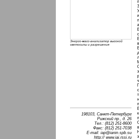
Энерго-масс-анализатор высокой
светосилы и разрешения
198103, Санкт-Петербург
Рижский пр., д. 26
Тел.: (812) 251-8600
Факс: (812) 251-7038
E-mail: iap@ianin.spb.su
http:// www.iai.rssi.ru