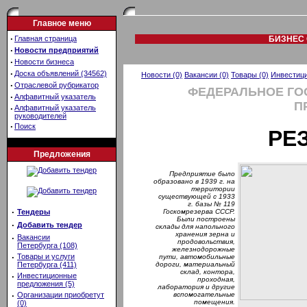
Главное меню
·
Главная страница
БИЗНЕС 
·
Новости предприятий
·
Новости бизнеса
·
Доска объявлений (34562)
Новости (0)
Вакансии (0)
Товары (0)
Инвестици
·
Отраслевой рубрикатор
ФЕДЕРАЛЬНОЕ ГО
·
Алфавитный указатель
П
·
Алфавитный указатель
руководителей
·
Поиск
РЕ
Предложения
Предприятие было
образовано в 1939 г. на
территории
существующей с 1933
г. базы № 119
·
Тендеры
Госкомрезерва СССР.
Были построены
·
Добавить тендер
склады для напольного
хранения зерна и
·
Вакансии
продовольствия,
Петербурга (108)
железнодорожные
·
Товары и услуги
пути, автомобильные
Петербурга (411)
дороги, материальный
склад, контора,
·
Инвестиционные
проходная,
предложения (5)
лаборатория и другие
·
Организации приобретут
вспомогательные
помещения.
(0)