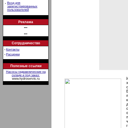
·
Вход для
зарегистрированных
пользователей
Реклама
•••
•••
Сотрудничество
·
Контакты
·
Расценки
Полезные ссылки
Насосы гидравлические на
складе и под заказ:
www.hydroservis.ru