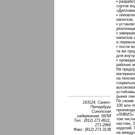
• разрабо
сортов во
«Дипломат
• обновле
напитков;
• установ
реализаци
• заверше
напитков 
и перевоз
• после в
та же про
для внутр
• проведе
рабочих м
На предп
материал
на пенсию
социальна
высококва
устойчивы
рынке ли
По своим
193124, Санкт-
100 млн б
Петербург
производи
Синопская
«ЛИВИЗ» 
набережная, 56/58
том числе
Тел.: (812) 271-8611,
настоек, 
271-2966
изделий. 
Факс: (812) 271-3138
на междун