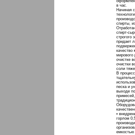
оформлен
в час.
Начиная с
технологи
производс
спирты, и
Отработа
спирт-сыр
строгого 
придает л
подвержен
качество 
мирового 
очистке 
очистки в
соли тяже
В процесс
тщательн
использов
песка и у
выходе по
примесей,
традицион
Оборудова
качествен
• внедрен
горлом 0,
производи
организов
емкостью 