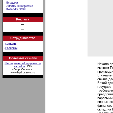
·
Вход для
зарегистрированных
пользователей
Реклама
•••
•••
Сотрудничество
·
Контакты
·
Расценки
Полезные ссылки
Шестеренчатый гидромотор
Начало пр
на сайте
НПФ
именем Пе
«ГидроСервис»:
производи
www.hydroservis.ru
В начале 
свыше дес
Вехой для
государст
требовани
предприя
паровыми 
винных ск
финансов 
склад на 