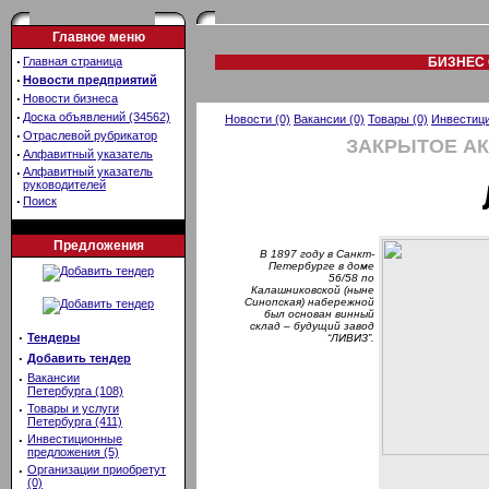
Главное меню
·
Главная страница
БИЗНЕС 
·
Новости предприятий
·
Новости бизнеса
·
Доска объявлений (34562)
Новости (0)
Вакансии (0)
Товары (0)
Инвестици
·
Отраслевой рубрикатор
ЗАКРЫТОЕ А
·
Алфавитный указатель
·
Алфавитный указатель
руководителей
·
Поиск
Предложения
В 1897 году в Санкт-
Петербурге в доме
56/58 по
Калашниковской (ныне
Синопская) набережной
был основан винный
склад – будущий завод
·
Тендеры
“ЛИВИЗ”.
·
Добавить тендер
·
Вакансии
Петербурга (108)
·
Товары и услуги
Петербурга (411)
·
Инвестиционные
предложения (5)
·
Организации приобретут
(0)