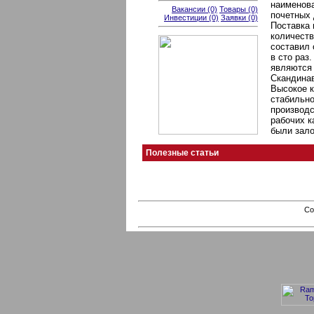
наименов
Вакансии (0)
Товары (0)
почетных
Инвестиции (0)
Заявки (0)
Поставка 
количеств
составил 
в сто раз
являются 
Скандинав
Высокое к
стабильно
производ
рабочих к
были зало
Полезные статьи
Co