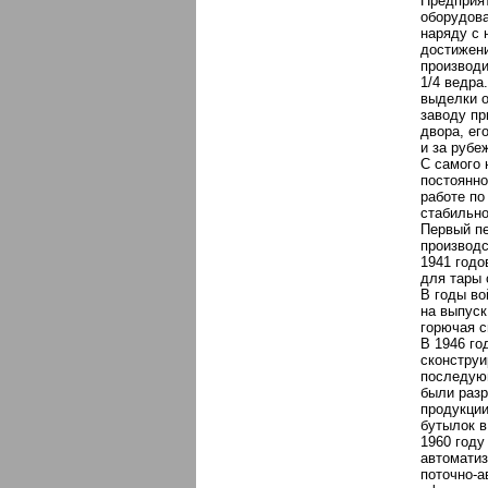
Предприя
оборудова
наряду с 
достижени
производи
1/4 ведра
выделки о
заводу пр
двора, ег
и за рубе
С самого 
постоянно
работе по
стабильно
Первый пе
производс
1941 годо
для тары 
В годы во
на выпуск
горючая с
В 1946 го
сконструи
последующ
были разр
продукции
бутылок в
1960 году
автоматиз
поточно-а