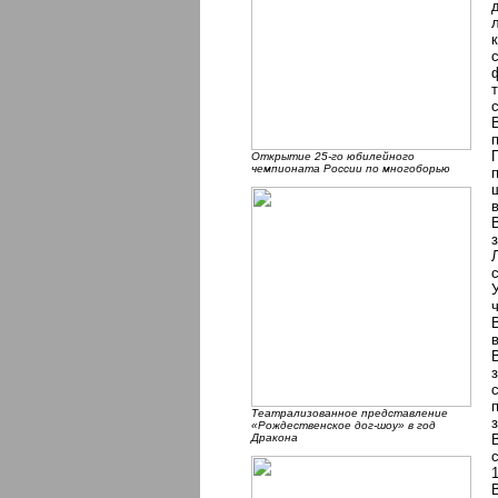
Открытие 25-го юбилейного
чемпионата России по многоборью
Театрализованное представление
«Рождественское дог-шоу» в год
Дракона