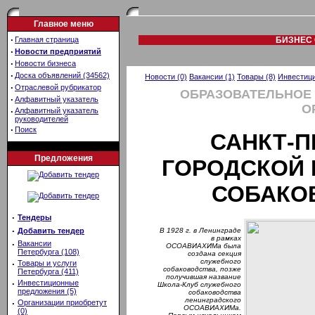
Главное меню
·
Главная страница
БИЗНЕС 
·
Новости предприятий
·
Новости бизнеса
·
Доска объявлений (34562)
Новости (0)
Вакансии (1)
Товары (8)
Инвестици
·
Отраслевой рубрикатор
ОБРАЗОВАТЕЛЬНОЕ
·
Алфавитный указатель
О
·
Алфавитный указатель
руководителей
·
Поиск
САНКТ-П
Предложения
ГОРОДСКОЙ 
СОБАКО
·
Тендеры
·
Добавить тендер
В 1928 г. в Ленинграде
в рамках
·
Вакансии
ОСОАВИАХИМа была
Петербурга (108)
создана секция
служебного
·
Товары и услуги
собаководства, позже
Петербурга (411)
получившая название
·
Инвестиционные
Школа-Клуб служебного
предложения (5)
собаководства
ленинградского
·
Организации приобретут
ОСОАВИАХИМа.
(0)