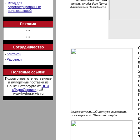
Первым начальником
·
Вход для
школы-клуба был Петр
зарегистрированных
Алексеевич Заводчиков.
пользователей
Реклама
•••
•••
Сотрудничество
·
Контакты
·
Расценки
Полезные ссылки
Гидромоторы отечественные
и импортные поставки из
Санкт-Петербурга от
НПФ
«ГидроСервис»
сайт
www.hydroservis.ru
Заключительный конкурс выставки,
посвященной 70-летию клуба