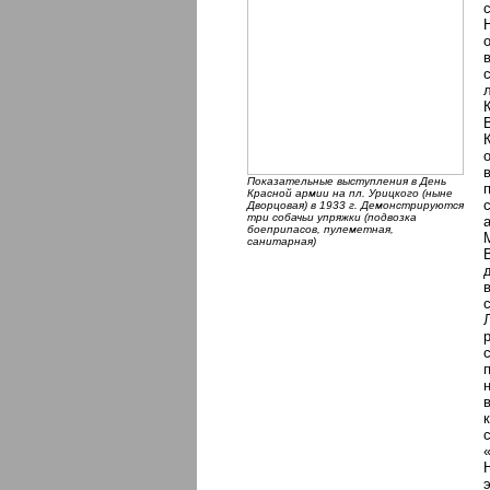
Показательные выступления в День
Красной армии на пл. Урицкого (ныне
Дворцовая) в 1933 г. Демонстрируются
три собачьи упряжки (подвозка
боеприпасов, пулеметная,
санитарная)