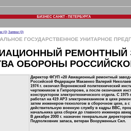
БИЗНЕС САНКТ - ПЕТЕРБУРГА
и (0)
Заявки (0)
АЛЬНОЕ ГОСУДАРСТВЕННОЕ УНИТАРНОЕ ПРЕД
ВИАЦИОННЫЙ РЕМОНТНЫЙ
ТВА ОБОРОНЫ РОССИЙСКО
Директор ФГУП «20 Авиационный ремонтный завод
Российской Федерации Макаенко Валерий Николаевич
1974 г. окончил Воронежский политехнический инст
чертежником в Гипропроме, а после окончания инс
конструктором электротехнического отдела. С 1975 г
работал на 419 АРЗ электромехаником в цехе ремо
затем инженером-технологом в сборочном цехе, а с 1
действительную военную службу в кадры ВВС, проше
начальника цеха сборки до главного инженера авиа
В декабре 2000 г. назначен генеральным директором
Подполковник запаса, ветеран Вооруженных Сил.