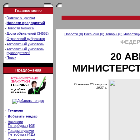
Главное меню
·
Главная страница
·
Новости предприятий
·
Новости бизнеса
·
Доска объявлений (34562)
Новости (0)
Вакансии (0)
Товары (0)
Инвестици
·
Отраслевой рубрикатор
ФЕДЕР
·
Алфавитный указатель
·
Алфавитный указатель
руководителей
20 А
·
Поиск
МИНИСТЕРС
Предложения
Основано 25 августа
1937 г.
·
Тендеры
·
Добавить тендер
·
Вакансии
Петербурга (108)
·
Товары и услуги
Петербурга (411)
·
Инвестиционные