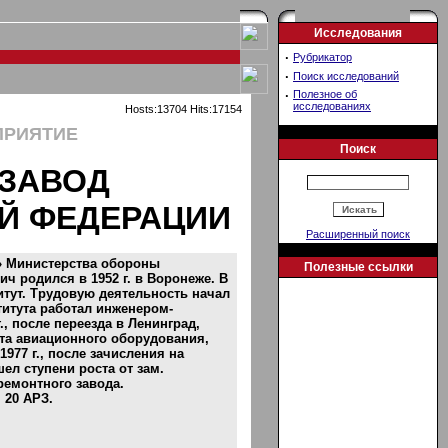
Исследования
·
Рубрикатор
·
Поиск исследований
·
Полезное об
исследованиях
Hosts:13704 Hits:17154
ПРИЯТИЕ
Поиск
 ЗАВОД
Й ФЕДЕРАЦИИ
Расширенный поиск
» Министерства обороны
Полезные ссылки
 родился в 1952 г. в Воронеже. В
итут. Трудовую деятельность начал
титута работал инженером-
., после переезда в Ленинград,
нта авиационного оборудования,
977 г., после зачисления на
л ступени роста от зам.
ремонтного завода.
 20 АРЗ.