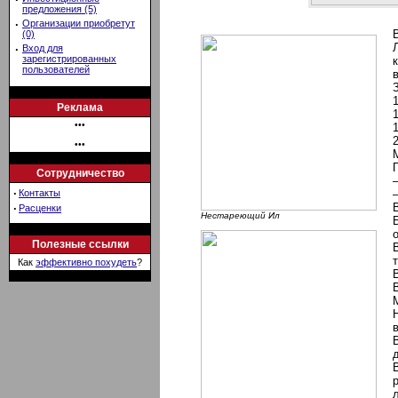
предложения (5)
·
Организации приобретут
(0)
·
Вход для
зарегистрированных
пользователей
Реклама
•••
•••
Сотрудничество
·
Контакты
·
Расценки
Нестареющий Ил
Полезные ссылки
Как
эффективно похудеть
?