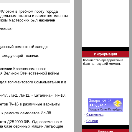
Флотом в Гребном порту города
отдельным штатом и самостоятельным
иком мастерских был назначен
ование:
ационный ремонтный завод»
Информация
т следующей техники:
Количество предприятий в
базе на текущий момент:
ружении Краснознаменного
емя Великой Отечественной войны
для топ-мачтового бомбометания и в
47, Ли-2, Ла-11, «Каталина», Як-18,
летов Ту-16 в различные варианты
г. к ремонту самолетов Ил-38
·
Статистика
·
Ссылки
винта Д2Б2000-0/Б. Одновременно с
 на базе серийных машин летающие