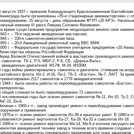
В августе 1937 г. приказом Командующего Краснознаменным Балтийским 
Ленинграда были организованы «35-е стационарные авиамастерские» с 
командованием. 25 августа – день образования ФГУП «20 АРЗ». Начальн
военный инженер III ранга Лившиц Соломон Фроимович.
За время существования предприятие неоднократно меняло свое наимен
1943 г. – 78-я окружная авиационная мастерская,
1944 г. – 330-я самолетно-ремонтная база,
1955 г. – 20-й Авиационный ремонтный завод ВВС ВМФ,
2000 г. – Федеральное государственное унитарное предприятие «20 Ави
Министерства обороны Российской Федерации.
Перед Великой Отечественной войной в мастерских производился ремон
– самолетов: ТБ-1, Р-5, МБР-2, Р-6, СБ, «Дорнье-Валь»;
– авиационных двигателей: М17Ф, М-34, М100М.
В годы войны ремонтировались самолеты и двигатели, стоявшие на воо
Балтийского флота: Ил-2, И-16, Пе-2, ТБ-3, «Бостон», Як-7, ЛАГГ. За вр
отремонтировано 2117 самолетов и 1779 авиадвигателей.
В 1944 г. были начаты работы по переоборудованию самолетов «Бостон» 
торпедоносцы.
В общей сложности было переоборудовано 72 самолета.
В послевоенные годы был освоен ремонт самолетов Як-11, Ил-10, Ту-2, Си-
МиГ-15, Бе-6.
Начиная с 1960-х гг., завод производит ремонт и переоборудование само
вооружения и применения.
В 1970-е гг. освоен ремонт самолетов Ил-38 и крылатых ракет. В 1980-е г
добавляется ремонт вертолетов Ка-27, Ка-28, Ка-32 и самолетов Ил-18.
В 1990-е гг. освоен ремонт вертолетов Ми-14, Ми-8 и колонок несущего 
ремонтом авиационной техники завод в течение всего времени создавал
лаборатории и самолеты специального назначения для нужд заказчиков.