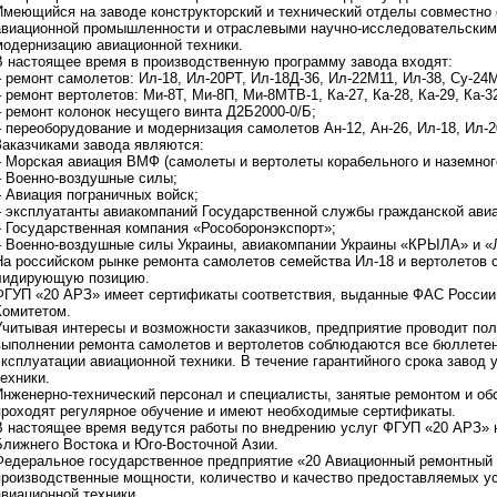
Имеющийся на заводе конструкторский и технический отделы совместно
авиационной промышленности и отраслевыми научно-исследовательским
модернизацию авиационной техники.
В настоящее время в производственную программу завода входят:
– ремонт самолетов: Ил-18, Ил-20РТ, Ил-18Д-36, Ил-22М11, Ил-38, Су-24М
– ремонт вертолетов: Ми-8Т, Ми-8П, Ми-8МТВ-1, Ка-27, Ка-28, Ка-29, Ка-3
– ремонт колонок несущего винта Д2Б2000-0/Б;
– переоборудование и модернизация самолетов Ан-12, Ан-26, Ил-18, Ил-2
Заказчиками завода являются:
– Морская авиация ВМФ (самолеты и вертолеты корабельного и наземног
– Военно-воздушные силы;
– Авиация пограничных войск;
– эксплуатанты авиакомпаний Государственной службы гражданской авиа
– Государственная компания «Рособоронэкспорт»;
– Военно-воздушные силы Украины, авиакомпании Украины «КРЫЛА» и «
На российском рынке ремонта самолетов семейства Ил-18 и вертолетов с
лидирующую позицию.
ФГУП «20 АРЗ» имеет сертификаты соответствия, выданные ФАС Росси
Комитетом.
Учитывая интересы и возможности заказчиков, предприятие проводит пол
выполнении ремонта самолетов и вертолетов соблюдаются все бюллетен
эксплуатации авиационной техники. В течение гарантийного срока завод 
техники.
Инженерно-технический персонал и специалисты, занятые ремонтом и об
проходят регулярное обучение и имеют необходимые сертификаты.
В настоящее время ведутся работы по внедрению услуг ФГУП «20 АРЗ» н
Ближнего Востока и Юго-Восточной Азии.
Федеральное государственное предприятие «20 Авиационный ремонтный 
производственные мощности, количество и качество предоставляемых ус
авиационной техники.