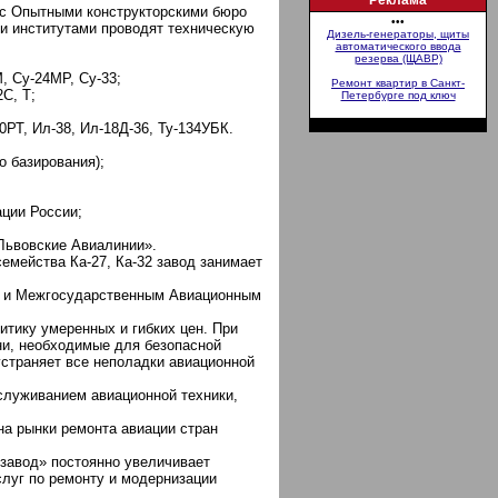
Реклама
 с Опытными конструкторскими бюро
•••
и институтами проводят техническую
Дизель-генераторы, щиты
автоматического ввода
резерва (ЩАВР)
, Су-24МР, Су-33;
Ремонт квартир в Санкт-
2С, Т;
Петербурге под ключ
0РТ, Ил-38, Ил-18Д-36, Ту-134УБК.
о базирования);
ции России;
Львовские Авиалинии».
емейства Ка-27, Ка-32 завод занимает
и и Межгосударственным Авиационным
итику умеренных и гибких цен. При
и, необходимые для безопасной
устраняет все неполадки авиационной
служиванием авиационной техники,
а рынки ремонта авиации стран
завод» постоянно увеличивает
луг по ремонту и модернизации