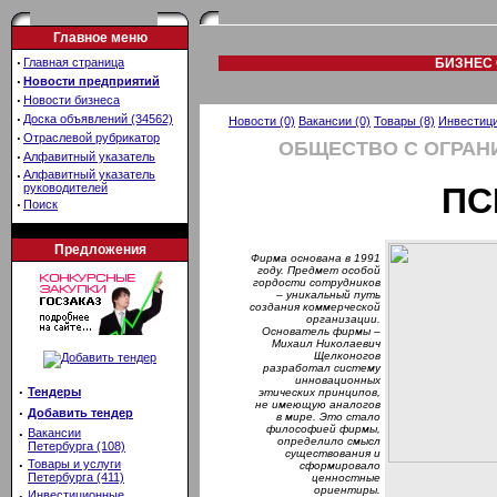
Главное меню
·
Главная страница
БИЗНЕС 
·
Новости предприятий
·
Новости бизнеса
·
Доска объявлений (34562)
Новости (0)
Вакансии (0)
Товары (8)
Инвестици
·
Отраслевой рубрикатор
ОБЩЕСТВО С ОГРАН
·
Алфавитный указатель
·
Алфавитный указатель
руководителей
ПС
·
Поиск
Предложения
Фирма основана в 1991
году. Предмет особой
гордости сотрудников
– уникальный путь
создания коммерческой
организации.
Основатель фирмы –
Михаил Николаевич
Щелконогов
разработал систему
инновационных
·
Тендеры
этических принципов,
не имеющую аналогов
·
Добавить тендер
в мире. Это стало
философией фирмы,
·
Вакансии
определило смысл
Петербурга (108)
существования и
·
Товары и услуги
сформировало
Петербурга (411)
ценностные
ориентиры.
·
Инвестиционные