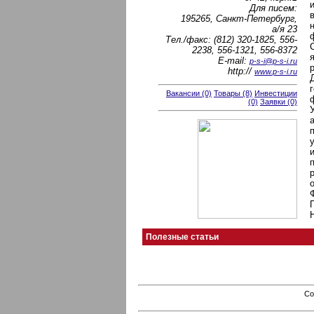
Для писем:
195265, Санкт-Петербург,
а/я 23
Тел./факс: (812) 320-1825, 556-
2238, 556-1321, 556-8372
E-mail:
p-s-i@p-s-i.ru
http://
www.p-s-i.ru
Вакансии (0)
Товары (8)
Инвестиции
(0)
Заявки (0)
Полезные статьи
Co