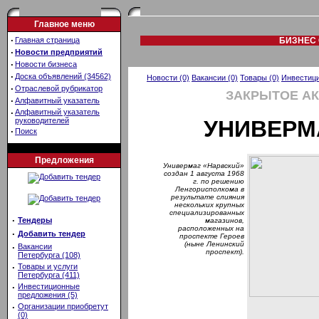
Главное меню
·
Главная страница
БИЗНЕС 
·
Новости предприятий
·
Новости бизнеса
·
Доска объявлений (34562)
Новости (0)
Вакансии (0)
Товары (0)
Инвестици
·
Отраслевой рубрикатор
ЗАКРЫТОЕ А
·
Алфавитный указатель
·
Алфавитный указатель
руководителей
УНИВЕРМ
·
Поиск
Предложения
Универмаг «Нарвский»
создан 1 августа 1968
г. по решению
Ленгорисполкома в
результате слияния
нескольких крупных
специализированных
·
Тендеры
магазинов,
расположенных на
·
Добавить тендер
проспекте Героев
(ныне Ленинский
·
Вакансии
проспект).
Петербурга (108)
·
Товары и услуги
Петербурга (411)
·
Инвестиционные
предложения (5)
·
Организации приобретут
(0)