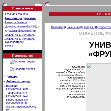
Главное меню
·
Главная страница
БИЗНЕС 
·
Новости предприятий
·
Новости бизнеса
·
Доска объявлений (34562)
Новости (0)
Вакансии (0)
Товары (10)
Инвестиц
·
Отраслевой рубрикатор
ОТКРЫТОЕ А
·
Алфавитный указатель
·
Алфавитный указатель
руководителей
УНИВ
·
Поиск
«ФРУ
Предложения
Универсам
«Фрунзенский» –
первый в Ленинграде и
в Советском Союзе –
·
Тендеры
был открыт 3
сентября 1970 г. Его
·
Добавить тендер
возвели строители
·
Вакансии
СМУ-2 треста № 16
Петербурга (108)
«Главленинградстрой»
при участии
·
Товары и услуги
итальянских
Петербурга (411)
специалистов.
·
Инвестиционные
предложения (5)
·
Организации приобретут
(0)