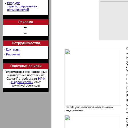
·
Вход для
зарегистрированных
пользователей
Реклама
•••
•••
Сотрудничество
·
Контакты
·
Расценки
Полезные ссылки
Гидромоторы отечественные
и импортные поставки из
Санкт-Петербурга от
НПФ
«ГидроСервис»
сайт
www.hydroservis.ru
Всегда рады постоянным и новым
покупателям