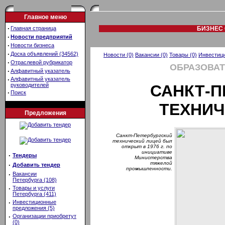
Главное меню
·
Главная страница
БИЗНЕС 
·
Новости предприятий
·
Новости бизнеса
·
Доска объявлений (34562)
Новости (0)
Вакансии (0)
Товары (0)
Инвестици
·
Отраслевой рубрикатор
ОБРАЗОВАТ
·
Алфавитный указатель
·
Алфавитный указатель
руководителей
САНКТ-П
·
Поиск
ТЕХНИЧ
Предложения
Санкт-Петербургский
технический лицей был
открыт в 1976 г. по
инициативе
·
Тендеры
Министерства
тяжелой
·
Добавить тендер
промышленности.
·
Вакансии
Петербурга (108)
·
Товары и услуги
Петербурга (411)
·
Инвестиционные
предложения (5)
·
Организации приобретут
(0)