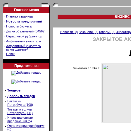
Главное меню
·
Главная страница
БИЗНЕС 
·
Новости предприятий
·
Новости бизнеса
·
Доска объявлений (34562)
Новости (0)
Вакансии (0)
Товары (0)
Инвестици
·
Отраслевой рубрикатор
ЗАКРЫТОЕ А
·
Алфавитный указатель
·
Алфавитный указатель
руководителей
·
Поиск
Предложения
Основано в 1946 г.
·
Тендеры
·
Добавить тендер
·
Вакансии
Петербурга (108)
·
Товары и услуги
Петербурга (411)
·
Инвестиционные
предложения (5)
·
Организации приобретут
(0)