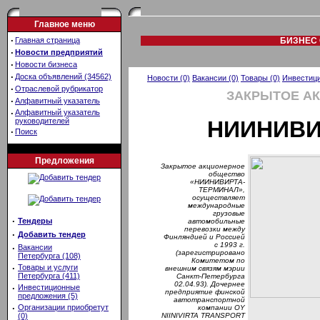
Главное меню
·
Главная страница
БИЗНЕС 
·
Новости предприятий
·
Новости бизнеса
·
Доска объявлений (34562)
Новости (0)
Вакансии (0)
Товары (0)
Инвестици
·
Отраслевой рубрикатор
ЗАКРЫТОЕ А
·
Алфавитный указатель
·
Алфавитный указатель
руководителей
НИИНИВИ
·
Поиск
Предложения
Закрытое акционерное
общество
«НИИНИВИРТА-
ТЕРМИНАЛ»,
осуществляет
международные
грузовые
·
Тендеры
автомобильные
перевозки между
·
Добавить тендер
Финляндией и Россией
с 1993 г.
·
Вакансии
(зарегистрировано
Петербурга (108)
Комитетом по
·
Товары и услуги
внешним связям мэрии
Петербурга (411)
Санкт-Петербурга
02.04.93). Дочернее
·
Инвестиционные
предприятие финской
предложения (5)
автотранспортной
·
Организации приобретут
компании OY
(0)
NIINIVIRTA TRANSPORT