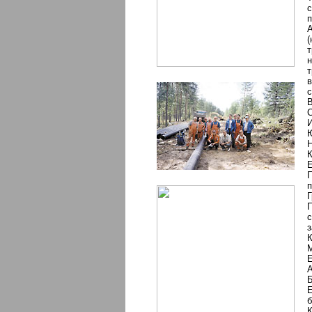
с
п
А
(
т
н
т
в
с
В
С
И
Ю
Н
К
Е
П
п
Г
П
с
з
К
М
Е
А
Б
Е
б
К