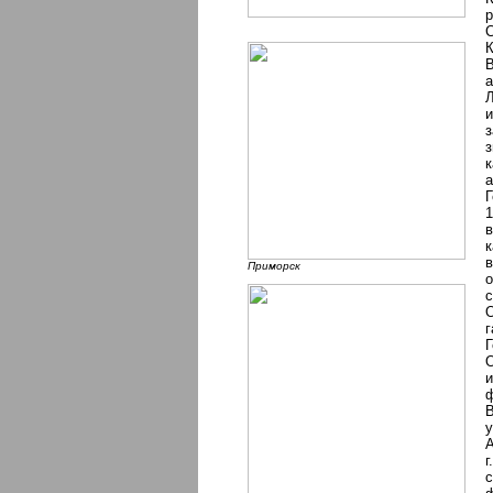
р
С
К
В
а
Л
и
з
к
а
Г
1
в
к
в
Приморск
о
г
Г
и
В
у
А
г
с