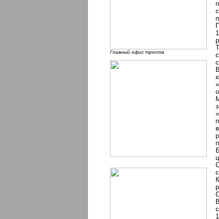
п
с
п
П
1
р
Т
Главный офис треста
с
с
В
х
«
о
М
з
«
п
в
р
п
Б
С
с
К
р
С
В
с
1