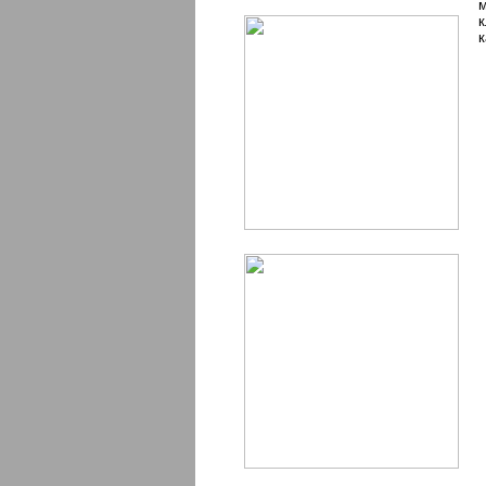
м
к
к