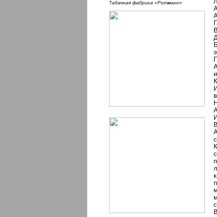
Л
Табачная фабрика «Ротманс»
А
А
Г
В
Д
Б
э
П
А
и
И
в
Н
А
И
В
А
с
К
с
п
л
к
м
м
с