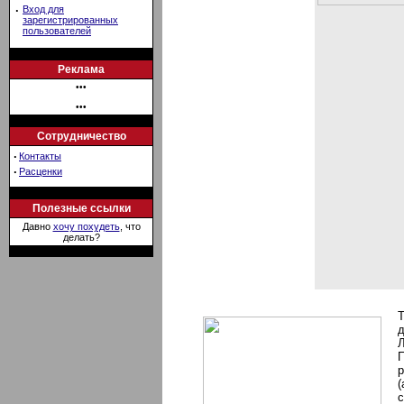
·
Вход для
зарегистрированных
пользователей
Реклама
•••
•••
Сотрудничество
·
Контакты
·
Расценки
Полезные ссылки
Давно
хочу похудеть
, что
делать?
Т
д
Л
П
р
(
с