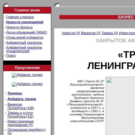
Главное меню
·
Главная страница
БИЗНЕС 
·
Новости предприятий
·
Новости бизнеса
·
Доска объявлений (34562)
Новости (0)
Вакансии (0)
Товары (0)
Инвестици
·
Отраслевой рубрикатор
ЗАКРЫТОЕ А
·
Алфавитный указатель
·
Алфавитный указатель
руководителей
«Т
·
Поиск
ЛЕНИНГР
Предложения
ЗАО «Трест № 37
Ленинградспецстрой»
является
правопреемником
·
Тендеры
крупнейшего, ордена
Трудового Красного
·
Добавить тендер
Знамени треста № 37
·
Вакансии
«Ленинградспецстрой»,
Петербурга (108)
созданного в 1957 г. и
входящего с 1963 г. в
·
Товары и услуги
систему Главзапстроя
Петербурга (411)
Министерства
·
Инвестиционные
строительства СССР.
предложения (5)
·
Организации приобретут
(0)