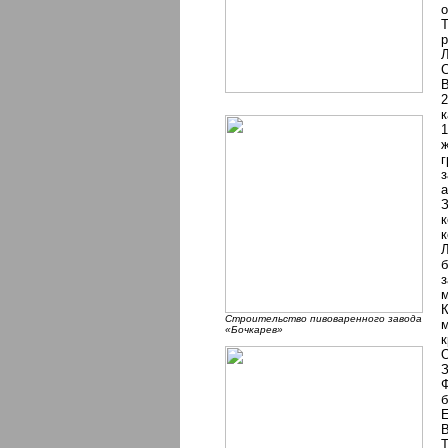
о
Т
р
Л
С
В
2
к
1
ж
г
з
а
З
к
к
Л
б
з
м
К
Строительство пивоваренного завода
м
«Бочкарев»
к
О
З
Ф
б
Е
В
Т