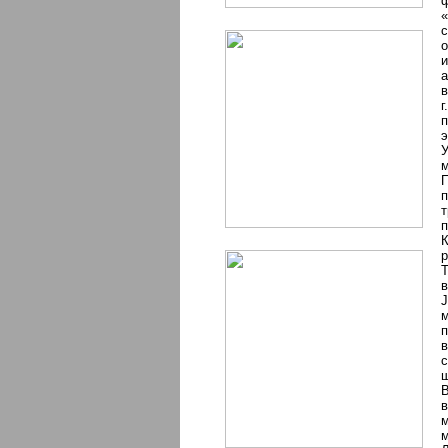
ф
с
о
а
в
г
п
э
У
м
П
п
т
п
К
р
Т
в
J
м
п
в
с
ш
В
м
м