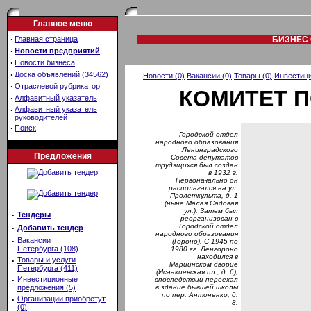
Главное меню
·
Главная страница
БИЗНЕС 
·
Новости предприятий
·
Новости бизнеса
·
Доска объявлений (34562)
Новости (0)
Вакансии (0)
Товары (0)
Инвестици
·
Отраслевой рубрикатор
КОМИТЕТ 
·
Алфавитный указатель
·
Алфавитный указатель
руководителей
·
Поиск
Городской отдел
народного образования
Ленинградского
Предложения
Совета депутатов
трудящихся был создан
в 1932 г.
Первоначально он
располагался на ул.
Пролеткульта, д. 1
(ныне Малая Садовая
ул.). Затем был
·
Тендеры
реорганизован в
Городской отдел
·
Добавить тендер
народного образования
·
Вакансии
(Гороно). С 1945 по
Петербурга (108)
1980 гг. Ленгороно
находился в
·
Товары и услуги
Мариинском дворце
Петербурга (411)
(Исаакиевская пл., д. 6),
·
Инвестиционные
впоследствии переехал
предложения (5)
в здание бывшей школы
по пер. Антоненко, д.
·
Организации приобретут
8.
(0)