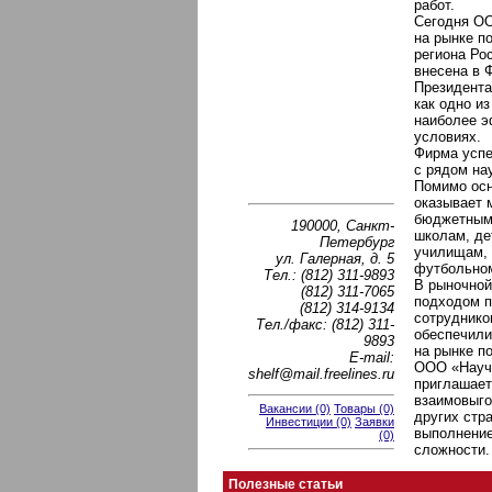
работ.
Сегодня О
на рынке п
региона Ро
внесена в 
Президента
как одно и
наиболее э
условиях.
Фирма успе
с рядом на
Помимо осн
оказывает 
бюджетным 
190000, Санкт-
школам, де
Петербург
училищам, 
ул. Галерная, д. 5
футбольному
Тел.: (812) 311-9893
В рыночной
(812) 311-7065
подходом п
(812) 314-9134
сотруднико
Тел./факс: (812) 311-
обеспечили
9893
на рынке п
E-mail:
ООО «Науч
shelf@mail.freelines.ru
приглашает
взаимовыго
Вакансии (0)
Товары (0)
других стр
Инвестиции (0)
Заявки
выполнение
(0)
сложности.
Полезные статьи