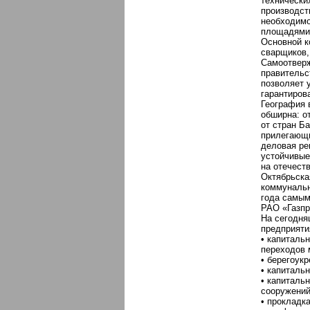
технически
производст
необходимо
площадями 
Основной к
сварщиков,
Самоотверж
правительс
позволяет 
гарантиров
География
обширна: о
от стран Ба
прилегающи
деловая ре
устойчивые
на отечест
Октябрьска
коммунальн
года самым
РАО «Газпр
На сегодня
предприяти
• капиталь
переходов 
• берегоук
• капиталь
• капиталь
сооружений
• прокладк