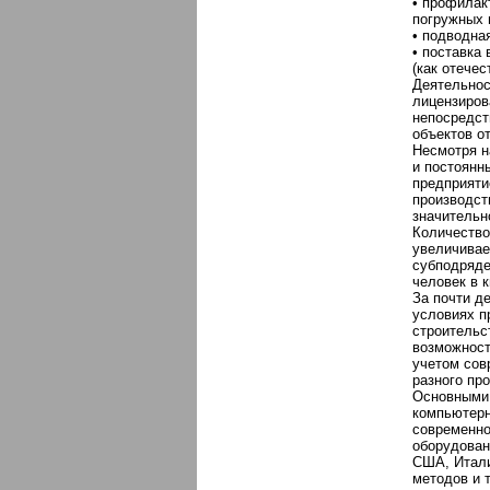
• профилак
погружных 
• подводна
• поставка
(как отечес
Деятельнос
лицензиров
непосредст
объектов от
Несмотря н
и постоянн
предприяти
производс
значительн
Количество
увеличивае
субподряде
человек в к
За почти д
условиях п
строительс
возможност
учетом сов
разного пр
Основными
компьютерн
современно
оборудован
США, Итали
методов и 