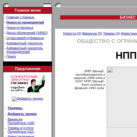
Главное меню
·
Главная страница
БИЗНЕС 
·
Новости предприятий
·
Новости бизнеса
·
Доска объявлений (34562)
Новости (0)
Вакансии (0)
Товары (0)
Инвестици
·
Отраслевой рубрикатор
ОБЩЕСТВО С ОГРАН
·
Алфавитный указатель
·
Алфавитный указатель
руководителей
НПП
·
Поиск
Предложения
НПП “Шельф”,
преобразованное в
августе 1999 года в
ООО “НПП “Шельф”,
было создано в
феврале 1991 года.
·
Тендеры
·
Добавить тендер
·
Вакансии
Петербурга (108)
·
Товары и услуги
Петербурга (411)
·
Инвестиционные