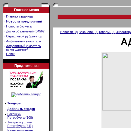
Главное меню
·
Главная страница
·
Новости предприятий
·
Новости бизнеса
·
Доска объявлений (34562)
Новости (0)
Вакансии (0)
Товары (0)
Инвестици
·
Отраслевой рубрикатор
А
·
Алфавитный указатель
·
Алфавитный указатель
руководителей
·
Поиск
Предложения
·
Тендеры
·
Добавить тендер
·
Вакансии
Петербурга (108)
·
Товары и услуги
Петербурга (411)
·
Инвестиционные