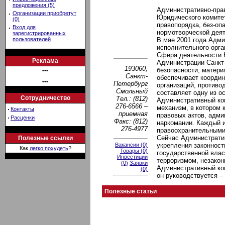
предложения (5)
Административно-прав
·
Организации приобретут
Юридического комитет
(0)
правопорядка, без-оп
·
Вход для
нормотворческой деят
зарегистрированных
пользователей
В мае 2001 года Адми
исполнительного орга
Сфера деятельности К
Реклама
Администрации Санкт-
193060,
безопасности, матери
•••
Санкт-
обеспечивает координ
•••
Петербург
организаций, противо
Смольный
составляет одну из 
Сотрудничество
Тел.: (812)
Административный ко
276-6566 –
механизм, в котором 
·
Контакты
приемная
правовых актов, адми
·
Расценки
Факс: (812)
наркомании. Каждый и
276-4977
правоохранительными 
Сейчас Административ
Полезные ссылки
Вакансии (0)
укрепления законност
Как
легко похудеть
?
Товары (0)
государственной влас
Инвестиции
терроризмом, незакон
(0)
Заявки
Административный ком
(0)
он руководствуется –
Полезные статьи