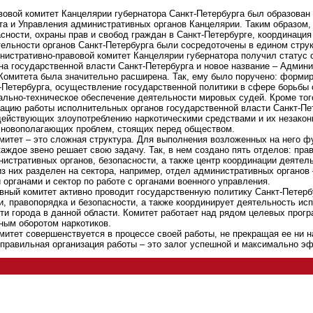
овой комитет Канцелярии губернатора Санкт-Петербурга был образован 
а и Управления административных органов Канцелярии. Таким образом, 
асности, охраны прав и свобод граждан в Санкт-Петербурге, координаци
ельности органов Санкт-Петербурга были сосредоточены в едином стру
нистративно-правовой комитет Канцелярии губернатора получил статус 
на государственной власти Санкт-Петербурга и новое название – Админи
омитета была значительно расширена. Так, ему было поручено: формир
Петербурга, осуществление государственной политики в сфере борьбы 
ально-техническое обеспечение деятельности мировых судей. Кроме то
ацию работы исполнительных органов государственной власти Санкт-Пе
действующих злоупотреблению наркотическими средствами и их незаконн
основополагающих проблем, стоящих перед обществом.
митет – это сложная структура. Для выполнения возложенных на него 
каждое звено решает свою задачу. Так, в нем создано пять отделов: пра
нистративных органов, безопасности, а также центр координации деятел
з них разделен на сектора, например, отдел административных органов –
органами и сектор по работе с органами военного управления.
ный комитет активно проводит государственную политику Санкт-Петерб
и, правопорядка и безопасности, а также координирует деятельность ис
ти города в данной области. Комитет работает над рядом целевых прогр
ным оборотом наркотиков.
итет совершенствуется в процессе своей работы, не прекращая ее ни н
 правильная организация работы – это залог успешной и максимально э