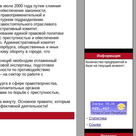
в июле 2000 года путем слияния
обеспечение законности,
я правоприменительной и
ктурном подразделении.
самостоятельного отраслевого
стративный комитет.
ование единой правовой политики
с преступностью и обеспечения
го, Административный комитет
тербурга, общественных и иных
ому обороту в городе, что
Информация
функций необходим отлаженный
Количество предприятий в
вовой экспертизы, подготовки
базе на текущий момент:
ьности по противодействию
 на сектор по работе с
урга в сфере правотворчества,
полнительных органов
амм по борьбе с преступностью,
а минуту. Основное правило, которым
ффективной деятельности!
·
Статистика
·
Ссылки