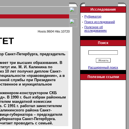
Исследования
·
Рубрикатор
·
Поиск исследований
·
Полезное об
исследованиях
Hosts:8604 Hits:10720
ТЕТ
Поиск
р Санкт-Петербурга, председатель
Имеет три высших образования. В
титут им. М. И. Калинина по
Расширенный поиск
з 10 лет получил диплом Санкт-
специальности «правоведение», а в
Полезные ссылки
енной службы при Президенте
рственное и муниципальное
 инженером-конструктором СКБ
». В 1990 г. был избран районным
ателем мандатной комиссии
 С 1991 г. работал заместителем
 Калининского района Санкт-
 вице-губернатора – председателя
убернатора Санкт-Петербурга.
читает проводить с семьей.