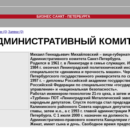
БИЗНЕС САНКТ - ПЕТЕРБУРГА
и (0)
Заявки (0)
ДМИНИСТРАТИВНЫЙ КОМИ
Михаил Геннадьевич Михайловский – вице-губернато
Административного комитета Санкт-Петербурга.
Родился в 1961 г. в Ленинграде в семье служащих. 
1984 г. окончил Ленинградский политехнический инс
специальности «динамика и прочность машин». Чере
Петербургского государственного университета по 
1997 г. – дипломы Российской академии государств
Российской Федерации по специальностям «госуда
управление» и «национальная безопасность».
Работал инженером-технологом 21-го цеха, а затем
«Турбина» ПОТ «Ленинградский Металлический завод
народным депутатом. Спустя полгода стал председ
Калининского районного Совета народных депутатов.
главы, затем и.о., а с 1993 г. главой администрации
Петербурга. С 1 июля 2000 г. назначен на должность
Административно-правового комитета Канцелярии г
Женат, имеет сына и дочь. Свободное время предпо