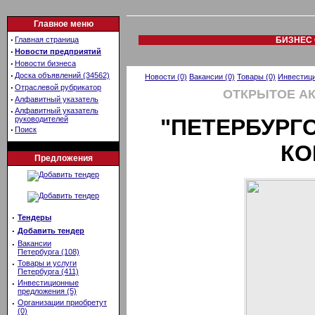
Главное меню
·
Главная страница
БИЗНЕС 
·
Новости предприятий
·
Новости бизнеса
·
Доска объявлений (34562)
Новости (0)
Вакансии (0)
Товары (0)
Инвестици
·
Отраслевой рубрикатор
ОТКРЫТОЕ А
·
Алфавитный указатель
·
Алфавитный указатель
руководителей
"ПЕТЕРБУРГ
·
Поиск
КО
Предложения
·
Тендеры
·
Добавить тендер
·
Вакансии
Петербурга (108)
·
Товары и услуги
Петербурга (411)
·
Инвестиционные
предложения (5)
·
Организации приобретут
(0)