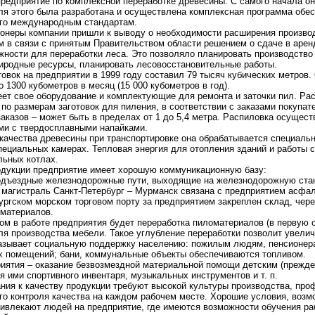
редприятие по комплексной переработке древесины. С самого начала он
ля этого была разработана и осуществлена комплексная программа обес
го международным стандартам.
ионеры компании пришли к выводу о необходимости расширения производ
 в связи с принятым Правительством области решением о сдаче в арен
ости для переработки леса. Это позволяло планировать производство
иродные ресурсы, планировать лесовосстановительные работы.
овок на предприятии в 1999 году составил 79 тысяч кубических метров
 1300 кубометров в месяц (15 000 кубометров в год).
ет свое оборудование и комплектующие для ремонта и заточки пил. Ра
по размерам заготовок для пиления, в соответствии с заказами покупат
заказов – может быть в пределах от 1 до 5,4 метра. Распиловка осущес
ми с твердосплавными напайками.
 качества древесины при транспортировке она обрабатывается специал
пециальных камерах. Тепловая энергия для отопления зданий и работы
льных котлах.
одукции предприятие имеет хорошую коммуникационную базу:
подъездные железнодорожные пути, выходящие на железнодорожную ста
 магистраль Санкт-Петербург – Мурманск связана с предприятием асфа
бургском морском торговом порту за предприятием закреплен склад, чере
оматериалов.
 в работе предприятия будет переработка пиломатериалов (в первую о
я производства мебели. Такое углубление переработки позволит увелич
азывает социальную поддержку населению: пожилым людям, пенсионер
х помещений; бани, коммунальные объекты обеспечиваются топливом.
иятия – оказание безвозмездной материальной помощи детским (прежд
я ими спортивного инвентаря, музыкальных инструментов и т. п.
ния к качеству продукции требуют высокой культуры производства, про
о контроля качества на каждом рабочем месте. Хорошие условия, возм
ивлекают людей на предприятие, где имеются возможности обучения ра