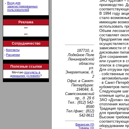
ЗАО «Дэлак» – п
·
Вход для
производство. Д
зарегистрированных
соответствующе
пользователей
В 1994 году акц
стало возможным
имеющим возможн
Реклама
использовать пр
•••
Объем лесозагот
•••
составляет около
Предприятие име
Сотрудничество
осуществляется 
зависимости от 
·
Контакты
187710, г.
дисковыми пила
Лодейное Поле
·
Расценки
Для сохранения
Ленинградской
или сушится в с
области
опилок в специа
Полезные ссылки
ул.
Для отгрузки пр
Энергетиков, д.
Мечтаю
похудеть в
· собственные 
домашних условиях
?
2
· автомобильная
Офис в Санкт-
· в Санкт-Петер
Петербурге:
кубометров пил
194044, Б.
Следующим шагом
Сампсониевский
клееные щиты дл
пр., д. 29 б
ЗАО «Дэлак» ок
Тел.: (812) 542-
отопления жилы
8590
Традиция предпр
Тел./факс: (812)
для приобретени
542-8611
Высокие требова
соответствующег
Вакансии (0)
оборудовании пр
Товары (0)