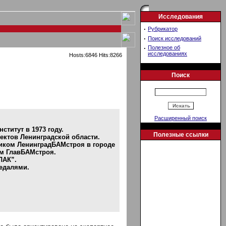
Исследования
·
Рубрикатор
·
Поиск исследований
·
Полезное об
исследованиях
Hosts:6846 Hits:8266
Поиск
Расширенный поиск
титут в 1973 году.
Полезные ссылки
ектов Ленинградской области.
ником ЛенинградБАМстроя в городе
ом ГлавБАМстроя.
ЛАК”.
едалями.