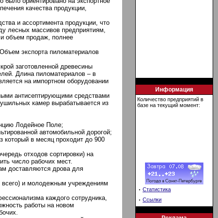
о было ориентировано на экспортное
печения качества продукции,
ства и ассортимента продукции, что
ду лесных массивов предприятиям,
 и объем продаж, полнее
. Объем экспорта пиломатериалов
скрой заготовленной древесины
елей. Длина пиломатериалов – в
твляется на импортном оборудовании
Информация
ьными антисептирующими средствами
Количество предприятий в
 сушильных камер вырабатывается из
базе на текущий момент:
нцию Лодейное Поле;
льтированной автомобильной дорогой;
з который в месяц проходит до 900
чередь отходов сортировки) на
ить число рабочих мест.
ам доставляются дрова для
е всего) и молодежным учреждениям
·
Статистика
фессионализма каждого сотрудника,
·
Ссылки
ожность работы на новом
бочих.