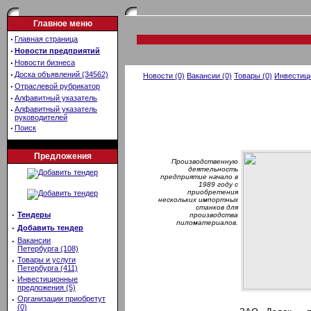
Главное меню
·
Главная страница
·
Новости предприятий
·
Новости бизнеса
·
Доска объявлений (34562)
Новости (0)
Вакансии (0)
Товары (0)
Инвестици
·
Отраслевой рубрикатор
·
Алфавитный указатель
·
Алфавитный указатель
руководителей
·
Поиск
Предложения
Производственную
деятельность
предприятие начало в
1989 году с
приобретения
нескольких импортных
станков для
·
Тендеры
производства
пиломатериалов.
·
Добавить тендер
·
Вакансии
Петербурга (108)
·
Товары и услуги
Петербурга (411)
·
Инвестиционные
предложения (5)
·
Организации приобретут
(0)