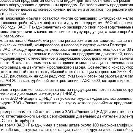
бразования предприятия основным видом деятельности являлся ремонт
ного оборудования с дизельным приводом. Рентабельность предприятия
анию более дешевых конверсионных деталей и агрегатов при ремонте 
го назначения.
и заказчиками были и остаются многие организации: Октябрьская желез
газспецстрой», «Сургутнефтегаз» и другие предприятия РАО «Газпром»
1995 годы ЗАО «Ракад» значительно расширило свои производственные
позволило увеличить качество и номенклатуру продукции, а также перейт
й разработки.
е аттестовано Российским речным регистром и имеет свидетельство о 
рических станций, компрессоров и насосов с сертификатом Регистра.
а ЗАО «Ракад» производит электростанции в диапазоне мощности от 30 к
отечественных купленных и собранных на предприятии двигателей, нас
 модернизирует отечественное и зарубежное оборудование путем замен
енные. В качестве примера можно привести модернизацию железнодорож
ого завода на двигатели Ярославского завода. Совместно с конструкто
 двигательный отсек газотурбинной электростанции мощностью 2500 кВт
-117, работающих на один редуктор. Указанный отсек разработан для з
ва АИ-20 на газотурбинной электростанции ПАЭС-2500, которая широко 
ности.
еном в программе повышения качества продукции является тесное сотр
тельским дизельным институтом (ЦНИДИ).
твии ЗАО «Ракад» в ЦНИДИ выпускается журнал «Двигателестроение», 
зидент ЗАО «Ракад»; готовится к выпуску каталог российских предприя
ние.
примеров совместной деятельности ЗАО «Ракад» и ЦНИДИ является реги
го аттестационного центра сертификации дизельных двигателей и электр
в Санкт-Петербурге.
ее время ЗАО «Ракад», имея в своем штате около 100 высококвалифици
 и рабочих, выпускает электростанции, насосы и другое дизельное обор