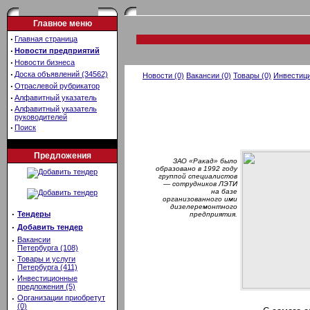
Главное меню
·
Главная страница
·
Новости предприятий
·
Новости бизнеса
·
Доска объявлений (34562)
Новости (0)
Вакансии (0)
Товары (0)
Инвестици
·
Отраслевой рубрикатор
·
Алфавитный указатель
·
Алфавитный указатель
руководителей
·
Поиск
Предложения
ЗАО «Ракад» было
образовано в 1992 году
группой специалистов
— сотрудников ЛЭТИ
на базе
организованного ими
дизелеремонтного
·
Тендеры
предприятия.
·
Добавить тендер
·
Вакансии
Петербурга (108)
·
Товары и услуги
Петербурга (411)
·
Инвестиционные
предложения (5)
·
Организации приобретут
(0)