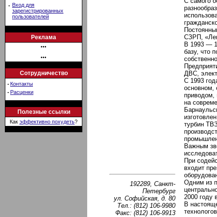
С самого о
·
Вход для
разнообраз
зарегистрированных
использов
пользователей
гражданско
Постоянным
СЗРП, «Лен
Реклама
В 1993 — 
•••
базу, что 
•••
собственно
Предприяти
Сотрудничество
ДВС, элект
С 1993 год
·
Контакты
основном, 
·
Расценки
приводом,
на соврем
Барнаульск
Полезные ссылки
изготовлен
Как
эффективно похудеть
?
турбин ТВЗ
производст
промышлен
Важным зв
исследова
При содейс
входит пре
оборудова
Одним из 
192289, Санкт-
центрально
Петербург
2000 году 
ул. Софийская, д. 80
В настоящ
Тел.: (812) 106-9980
технологов
Факс: (812) 106-9913