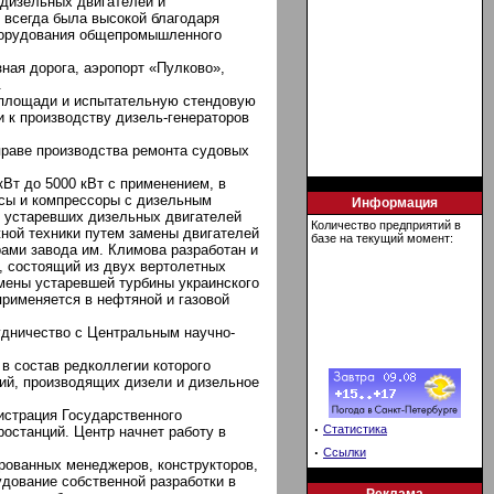
 дизельных двигателей и
 всегда была высокой благодаря
оборудования общепромышленного
ная дорога, аэропорт «Пулково»,
.
 площади и испытательную стендовую
и к производству дизель-генераторов
праве производства ремонта судовых
Вт до 5000 кВт с применением, в
осы и компрессоры с дизельным
Информация
ы устаревших дизельных двигателей
Количество предприятий в
ной техники путем замены двигателей
базе на текущий момент:
рами завода им. Климова разработан и
, состоящий из двух вертолетных
амены устаревшей турбины украинского
применяется в нефтяной и газовой
удничество с Центральным научно-
в состав редколлегии которого
тий, производящих дизели и дизельное
страция Государственного
·
Статистика
останций. Центр начнет работу в
·
Ссылки
рованных менеджеров, конструкторов,
удование собственной разработки в