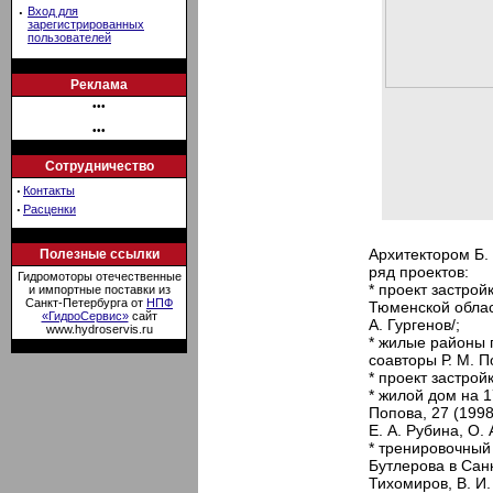
·
Вход для
зарегистрированных
пользователей
Реклама
•••
•••
Сотрудничество
·
Контакты
·
Расценки
Архитектором Б.
Полезные ссылки
ряд проектов:
Гидромоторы отечественные
* проект застрой
и импортные поставки из
Санкт-Петербурга от
НПФ
Тюменской област
«ГидроСервис»
сайт
А. Гургенов/;
www.hydroservis.ru
* жилые районы г
соавторы Р. М. П
* проект застрой
* жилой дом на 1
Попова, 27 (1998
Е. А. Рубина, О. 
* тренировочный
Бутлерова в Санк
Тихомиров, В. И.