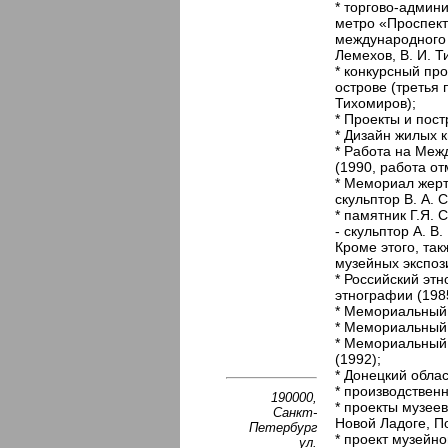
* торгово-админ
метро «Проспек
международного к
Лемехов, В. И. Т
* конкурсный пр
острове (третья 
Тихомиров);
* Проекты и пост
* Дизайн жилых 
* Работа на Меж
(1990, работа о
* Мемориал жерт
скульптор В. А. 
* памятник Г.Я. 
- скульптор А. В.
Кроме этого, та
музейных экспоз
* Российский эт
этнографии (198
* Мемориальный м
* Мемориальный 
* Мемориальный 
(1992);
* Донецкий облас
* производственн
190000,
* проекты музеев
Санкт-
Новой Ладоге, П
Петербург
* проект музейн
ул.