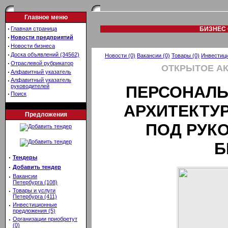
Главное меню
·
Главная страница
БИЗНЕС 
·
Новости предприятий
·
Новости бизнеса
·
Доска объявлений (34562)
Новости (0)
Вакансии (0)
Товары (0)
Инвестици
·
Отраслевой рубрикатор
ОТКРЫТОЕ А
·
Алфавитный указатель
·
Алфавитный указатель
руководителей
ПЕРСОНАЛЬ
·
Поиск
АРХИТЕКТУ
Предложения
ПОД РУКО
Б
·
Тендеры
·
Добавить тендер
·
Вакансии
Петербурга (108)
·
Товары и услуги
Петербурга (411)
·
Инвестиционные
предложения (5)
·
Организации приобретут
(0)