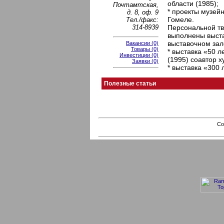
области (1985);
Почтамтская,
* проекты музейн
д. 8, оф. 9
Гомеле.
Тел./факс:
314-8939
Персональной тв
выполнены выст
выставочном за
Вакансии (0)
Товары (0)
* выставка «50 
Инвестиции (0)
(1995) соавтор ху
Заявки (0)
* выставка «300 
Полезные статьи
Co