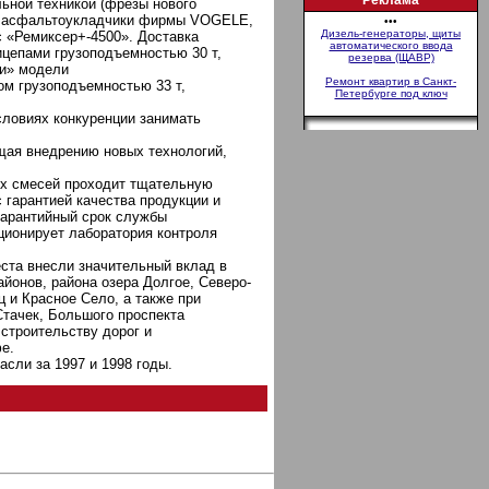
Реклама
ьной техникой (фрезы нового
, асфальтоукладчики фирмы VOGELE,
•••
Дизель-генераторы, щиты
 «Ремиксер+-4500». Доставка
автоматического ввода
цепами грузоподъемностью 30 т,
резерва (ЩАВР)
ми» модели
Ремонт квартир в Санкт-
м грузоподъемностью 33 т,
Петербурге под ключ
словиях конкуренции занимать
щая внедрению новых технологий,
ых смесей проходит тщательную
 гарантией качества продукции и
гарантийный срок службы
ционирует лаборатория контроля
еста внесли значительный вклад в
йонов, района озера Долгое, Северо-
 и Красное Село, а также при
Стачек, Большого проспекта
строительству дорог и
е.
сли за 1997 и 1998 годы.