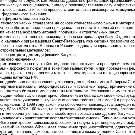
» — одна из ведущих комплексных дорожно-строительных организаций 
техническую оснащенность, сильную производственную базу и эффектив
ть весь технологический процесс строительства инженерных коммуника
х федерального значения.
ти фирмы «Лендорстрой-2»:
 технологических стандартов на основе отечественного сырья и материа
ких разработок до внедрения принципиально новых технологий непосредс
тия качества асфальтобетонной продукции и строительных работ.
» имеет разветвленную производственно-материальную базу. Отдельны
 с научными организациями Санкт-Петербурга уже сегодня позволили о
ного строительства. Впервые в России создана универсальная установ
 строительных материалов:
о концентрата для модификации битумов;
разного назначения;
ерметизации швов в устройстве дорожного покрытия и проведения ремон
зации дорожного покрытия в зоне трамвайных путей и при проведении ре
ьна, проста в управлении и может эксплуатироваться в стационарном 
щищены патентом РФ.
тво дробильно-сортировочная установка для щебня немецкой фирмы Сru
нертные материалы габбро-диабазовых и гранитных пород, применение 
на адгезию битума с минеральным материалом. Установка не имеет отх
лощади небольшую территорию, обеспечивая благодаря своей конструкц
одится по улучшению выпускаемых асфальтобетонных смесей и разработ
атериалов. В 1999 году закончено обновление производства: запущен 
вод Wibau WKM-160 т/час, не загрязняющий окружающую среду, позвол
 и в минеральную часть, что способствует возрастанию адгезии битума
анических характеристик асфальтобетонных смесей. Также данная уста
обетонной крошки, снимаемой фрезами, и получать регенерируемую асф
каемый на заводе Wibau, дает повышение трещиностойкости, сдвигоусто
рытий, что очень важно для дорог в климатических условиях Санкт-Пет