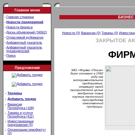
Главное меню
·
Главная страница
БИЗНЕС 
·
Новости предприятий
·
Новости бизнеса
·
Доска объявлений (34562)
Новости (0)
Вакансии (0)
Товары (0)
Инвестици
·
Отраслевой рубрикатор
ЗАКРЫТОЕ А
·
Алфавитный указатель
·
Алфавитный указатель
руководителей
ФИРМ
·
Поиск
Предложения
ЗАО «Фирма «Плаза»
было основано в 1992
году как
экспериментальное
предприятие,
ставящее своей
приоритетной целью
·
Тендеры
внедрение новых
научных технологий
·
Добавить тендер
производства
качественной
·
Вакансии
продукции.
Петербурга (108)
·
Товары и услуги
Петербурга (411)
·
Инвестиционные
предложения (5)
·
Организации приобретут
(0)