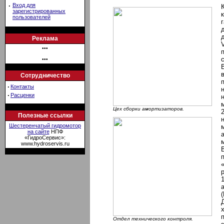
·
Вход для
зарегистрированных
пользователей
Реклама
•••
•••
Сотрудничество
·
Контакты
·
Расценки
Цех сборки амортизаторов.
Полезные ссылки
Шестеренчатый гидромотор
на сайте
НПФ
«ГидроСервис»:
www.hydroservis.ru
(
Отдел технического контроля.