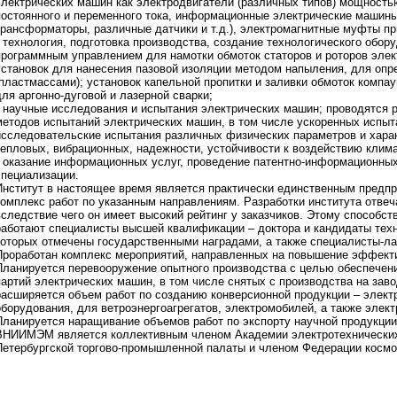
электрических машин как электродвигатели (различных типов) мощность
постоянного и переменного тока, информационные электрические машин
трансформаторы, различные датчики и т.д.), электромагнитные муфты пр
• технология, подготовка производства, создание технологического обору
программным управлением для намотки обмоток статоров и роторов элек
установок для нанесения пазовой изоляции методом напыления, для опр
(пластмассами); установок капельной пропитки и заливки обмоток компа
для аргонно-дуговой и лазерной сварки;
• научные исследования и испытания электрических машин; проводятся 
методов испытаний электрических машин, в том числе ускоренных испыт
исследовательские испытания различных физических параметров и харак
тепловых, вибрационных, надежности, устойчивости к воздействию клим
• оказание информационных услуг, проведение патентно-информационных
специализации.
Институт в настоящее время является практически единственным предп
комплекс работ по указанным направлениям. Разработки института отве
вследствие чего он имеет высокий рейтинг у заказчиков. Этому способств
работают специалисты высшей квалификации – доктора и кандидаты техн
которых отмечены государственными наградами, а также специалисты-л
Проработан комплекс мероприятий, направленных на повышение эффекти
Планируется перевооружение опытного производства с целью обеспечен
партий электрических машин, в том числе снятых с производства на зав
расширяется объем работ по созданию конверсионной продукции – элект
оборудования, для ветроэнергоагрегатов, электромобилей, а также элек
Планируется наращивание объемов работ по экспорту научной продукции
ВНИИМЭМ является коллективным членом Академии электротехнических
Петербургской торгово-промышленной палаты и членом Федерации космо