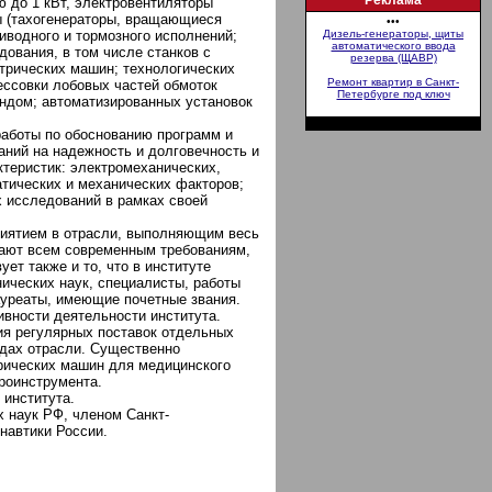
Реклама
ю до 1 кВт, электровентиляторы
ы (тахогенераторы, вращающиеся
•••
иводного и тормозного исполнений;
Дизель-генераторы, щиты
автоматического ввода
дования, в том числе станков с
резерва (ЩАВР)
трических машин; технологических
Ремонт квартир в Санкт-
ессовки лобовых частей обмоток
Петербурге под ключ
ундом; автоматизированных установок
работы по обоснованию программ и
аний на надежность и долговечность и
теристик: электромеханических,
атических и механических факторов;
 исследований в рамках своей
риятием в отрасли, выполняющим весь
чают всем современным требованиям,
ует также и то, что в институте
ических наук, специалисты, работы
ауреаты, имеющие почетные звания.
вности деятельности института.
ия регулярных поставок отдельных
одах отрасли. Существенно
рических машин для медицинского
троинструмента.
 института.
 наук РФ, членом Санкт-
навтики России.