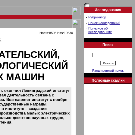
Исследования
·
Рубрикатор
·
Поиск исследований
·
Полезное об
исследованиях
Hosts:8508 Hits:10530
Е
Поиск
АТЕЛЬСКИЙ,
ОЛОГИЧЕСКИЙ
Расширенный поиск
Х МАШИН
Полезные ссылки
г. окончил Ленинградский институт
ая деятельность связана с
а. Возглавляет институт с ноября
осударственные награды.
 в институте – создании
производства малых электрических
олько десятков научных трудов,
тения.