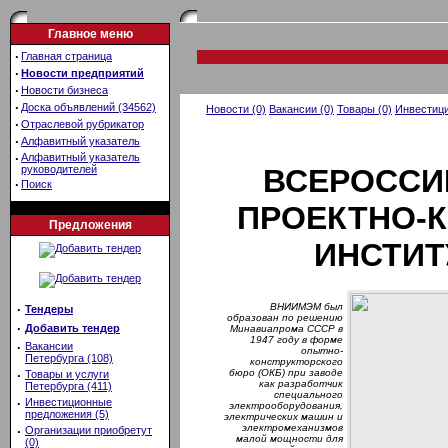
Главное меню
·
Главная страница
·
Новости предприятий
·
Новости бизнеса
·
Доска объявлений (34562)
Новости (0)
Вакансии (0)
Товары (0)
Инвестици
·
Отраслевой рубрикатор
·
Алфавитный указатель
·
Алфавитный указатель
руководителей
ВСЕРОССИ
·
Поиск
ПРОЕКТНО-К
Предложения
ИНСТИТ
ВНИИМЭМ был
·
Тендеры
образован по решению
·
Добавить тендер
Минавиапрома СССР в
1947 году в форме
·
Вакансии
опытно-
Петербурга (108)
конструкторского
бюро (ОКБ) при заводе
·
Товары и услуги
как разработчик
Петербурга (411)
специального
·
Инвестиционные
электрооборудования,
предложения (5)
электрических машин и
электромеханизмов
·
Организации приобретут
малой мощности для
(0)