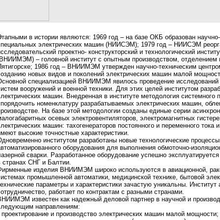
Этапными в истории являются: 1969 год – на базе ОКБ образован научно
специальных электрических машин (НИИСЭМ); 1979 год – НИИСЭМ реорг
исследовательский проектно- конструкторский и технологический инсти
(ВНИИМЭМ) – головной институт с опытным производством, отделением 
Пятигорске; 1986 год – ВНИИМЭМ утвержден научно-техническим центр
созданию новых видов и поколений электрических машин малой мощности
Основной специализацией ВНИИМЭМ явилось проведение исследований и
систем вооружений и военной техники. Для этих целей институтом разра
электрических машин. Внедренная в институте методология системного 
упорядочить номенклатуру разрабатываемых электрических машин, облег
производстве. На базе этой методологии созданы единые серии асинхро
малогабаритных осевых электровентиляторов, электромагнитных гистер
электрических машин: тахогенераторов постоянного и переменного тока
имеют высокие точностные характеристики.
Одновременно институтом разработаны новые технологические процессы 
автоматизированного оборудования для выполнения обмоточно-изоляцион
лазерной сварки. Разработанное оборудование успешно эксплуатируется 
в странах СНГ и Балтии.
Фирменные изделия ВНИИМЭМ широко используются в авиационной, ракет
системах промышленной автоматики, медицинской технике, бытовой элект
технические параметры и характеристики зачастую уникальны. Институт
сотрудничество, работает по контрактам с разными странами.
ВНИИМЭМ известен как надежный деловой партнер в научной и производ
следующим направлениям:
• проектирование и производство электрических машин малой мощности;