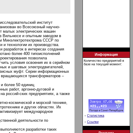
-исследовательский институт
анизован во Всесоюзный научно-
тут малых электрических машин
в Вильнюсе и опытным заводом в
ом Минэлектротехпрома СССР по
 и технологии их производства.
 разработок в интересах создания
ботано более 400 типоисполнений
Информация
проектирования позволила
Количество предприятий в
чить условия освоения их в серийном
базе на текущий момент:
нных и шаговых электродвигателей,
езисных муфт. Серии информационных
 и вращающихся трансформаторов –
и более 50 единиц
ных работ, аргонно-дуговой и
на россий-ских предприятиях, а также
но-космической и морской технике,
ротехнике и других областях. Их
 активизирует международное
·
Статистика
ственной деятельности по
·
Ссылки
 выполняются разработки таких