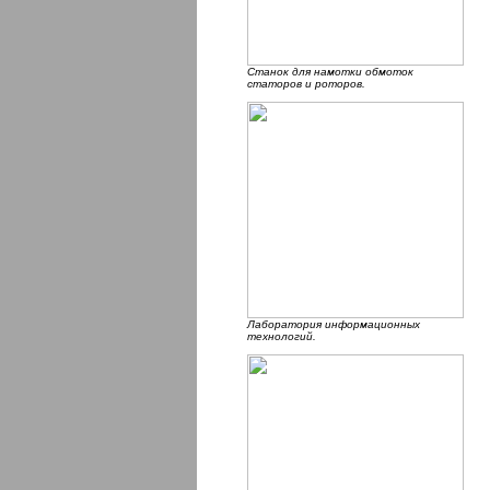
Станок для намотки обмоток
статоров и роторов.
Лаборатория информационных
технологий.