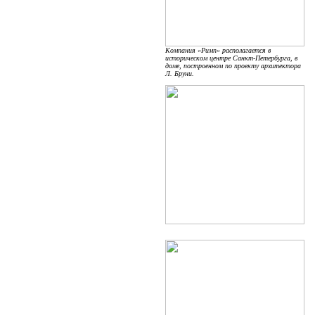
Компания «Римп» располагается в
историческом центре Санкт-Петербурга, в
доме, построенном по проекту архитектора
Л. Бруни.