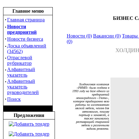
Главное меню
БИЗНЕС С
·
Главная страница
·
Новости
предприятий
Новости (0)
Вакансии (0)
Товары 
·
Новости бизнеса
(0)
·
Доска объявлений
ХОЛДИ
(34562)
·
Отраслевой
рубрикатор
·
Алфавитный
указатель
·
Алфавитный
Холдинговая компания
указатель
«РИМП» была создана в
1993 году на базе одного из
руководителей
предприятий
·
ленинградского «Уюта»,
Поиск
которое традиционно вело
работы по изготовлению
мягкой мебели, чехлов для
автомашин, пошиву
Предложения
портьер и занавесей, а
также занималось
реставрацией старинной
мебели и различными
видами ремонта.