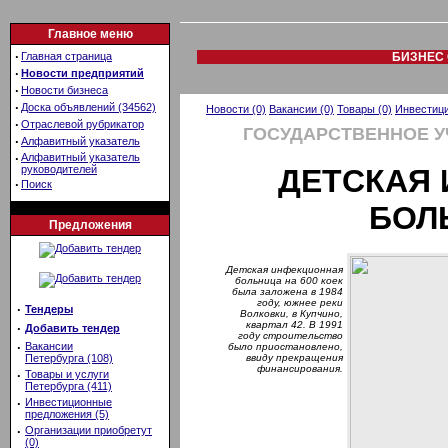
Главное меню
·
Главная страница
БИЗНЕС 
·
Новости предприятий
·
Новости бизнеса
·
Доска объявлений (34562)
Новости (0)
Вакансии (0)
Товары (0)
Инвестици
·
Отраслевой рубрикатор
ГОСУДАРСТВЕННОЕ 
·
Алфавитный указатель
·
Алфавитный указатель
руководителей
ДЕТСКАЯ
·
Поиск
БОЛ
Предложения
Детская инфекционная
больница на 600 коек
была заложена в 1984
году, южнее реки
·
Тендеры
Волковки, в Купчино,
квартал 42. В 1991
·
Добавить тендер
году строительство
·
Вакансии
было приостановлено,
Петербурга (108)
ввиду прекращения
финансирования.
·
Товары и услуги
Петербурга (411)
·
Инвестиционные
предложения (5)
·
Организации приобретут
(0)