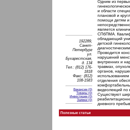
Одним из первых
гинекологическо
и области специ
плановой и круг
помощи детям и 
непосредственном
является клинич
СПбПМА. Квалиф
обладающий уни
192289,
детской гинекол
Санкт-
диагностическим
Петербург
Проводится конс
ул.
нарушений менст
Бухарестская,
внутренних и на
д. 134
травмах, опухол
Тел.: (812) 176-
органов, нарушен
1818
использованием 
Факс: (812)
108-1583
отделения обес
комфортабельные
видеолекций по 
Вакансии (0)
Товары (0)
Существуют шир
Инвестиции (0)
реабилитационны
Заявки (0)
дневного пребыв
Полезные статьи