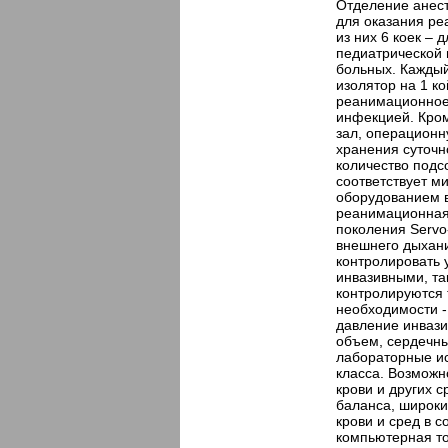
Отделение анест
для оказания р
из них 6 коек – 
педиатрической 
больных. Каждый
изолятор на 1 ко
реанимационное
инфекцией. Кром
зал, операционн
хранения суточн
количество под
соответствует м
оборудованием 
реанимационная 
поколения Serv
внешнего дыхан
контролировать 
инвазивными, та
контролируются т
необходимости -
давление инваз
объем, сердечны
лабораторные и
класса. Возможн
крови и других с
баланса, широки
крови и сред в 
компьютерная т