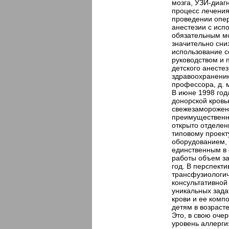
мозга, УЗИ-диаг
процесс лечени
проведении опе
анестезии с исп
обязательным мо
значительно сни
использование 
руководством и 
детского анесте
здравоохранени
профессора, д. 
В июне 1998 год
донорской кровь
свежезаморожен
преимущественн
открыто отделен
типовому проек
оборудованием,
единственным в 
работы объем за
год. В перспект
трансфузиологи
консультативной
уникальных зада
крови и ее комп
детям в возраст
Это, в свою очер
уровень аллерги