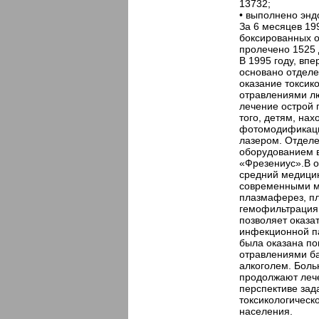
13732;
• выполнено энд
За 6 месяцев 19
боксированных 
пролечено 1525
В 1995 году, вп
основано отделе
оказание токсик
отравлениями лю
лечение острой 
того, детям, на
фотомодификаци
лазером. Отдел
оборудованием 
«Фрезениус».В о
средний медици
современными м
плазмаферез, пл
гемофильтрация
позволяет оказат
инфекционной па
была оказана по
отравлениями б
алкоголем. Боль
продолжают лече
перспективе зад
токсикологическ
населения.