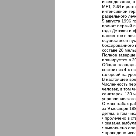
исследования, о
МРТ, УЗИ и рент
интенсивной тера
раздельного леч
5 августа 1996 
принят первый п
года Детская и
пациентов в леч
осуществлен пус
боксированного 
составе 28 мель
Полное завершен
планируется в 20
Общая площадь б
состоит из 4-х 
галереей на уро
В настоящее вре
Численность пер
человек, в том ч
санитарок, 130 
управленческого
О масштабах ра
за 9 месяцев 19
детям, в том чис
• пролечено в ст
• оказана амбул
• выполнено опе
• проведено исс