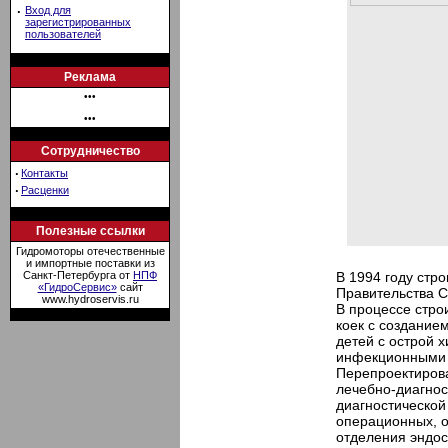
·
Вход для
зарегистрированных
пользователей
Реклама
•••
•••
Сотрудничество
·
Контакты
·
Расценки
Полезные ссылки
Гидромоторы отечественные
и импортные поставки из
Санкт-Петербурга от
НПФ
В 1994 году стр
«ГидроСервис»
сайт
Правительства С
www.hydroservis.ru
В процессе стр
коек с создание
детей с острой х
инфекционными 
Перепроектиров
лечебно-диагнос
диагностической
операционных, о
отделения эндо