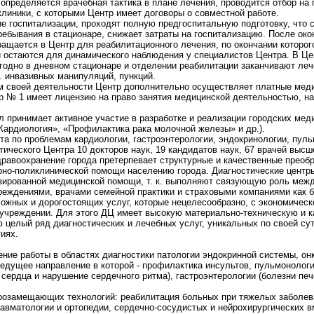
 определяется врачебная тактика в плане лечения, проводится отбор на
линики, с которыми Центр имеет договоры о совместной работе.
 госпитализации, проходят полную предгоспитальную подготовку, что 
ебывания в стационаре, снижает затраты на госпитализацию. После око
ращается в Центр для реабилитационного лечения, по окончании которог
и остаются для динамического наблюдения у специалистов Центра. В Ц
годно в дневном стационаре и отделении реабилитации заканчивают лече
. инвазивных манипуляций, пункций.
м своей деятельности Центр дополнительно осуществляет платные меди
р № 1 имеет лицензию на право занятия медицинской деятельностью, н
 принимает активное участие в разработке и реализации городских мед
Кардиология», «Профилактика рака молочной железы» и др.).
та по проблемам кардиологии, гастроэнтерологии, эндокринологии, пуль
ического Центра 10 докторов наук, 19 кандидатов наук, 67 врачей высшей
равоохранение города претерпевает структурные и качественные преобра
рно-поликлинической помощи населению города. Диагностические центр
зированной медицинской помощи, т. к. выполняют связующую роль межд
реждениями, врачами семейной практики и страховыми компаниями как 
ожных и дорогостоящих услуг, которые нецелесообразно, с экономическо
чреждении. Для этого ДЦ имеет высокую материально-техническую и ка
 целый ряд диагностических и лечебных услуг, уникальных по своей су
иях.
ние работы в областях диагностики патологии эндокринной системы, онко
ведущее направление в которой - профилактика инсультов, пульмонолог
сердца и нарушение сердечного ритма), гастроэнтерологии (болезни пе
арозамещающих технологий: реабилитация больных при тяжелых заболев
равматологии и ортопедии, сердечно-сосудистых и нейрохирургических в