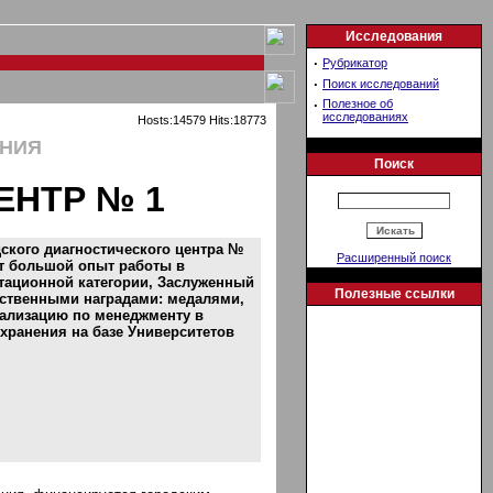
Исследования
·
Рубрикатор
·
Поиск исследований
·
Полезное об
исследованиях
Hosts:14579 Hits:18773
ЕНИЯ
Поиск
ЕНТР № 1
ского диагностического центра №
Расширенный поиск
еет большой опыт работы в
тационной категории, Заслуженный
Полезные ссылки
ьственными наградами: медалями,
иализацию по менеджменту в
хранения на базе Университетов