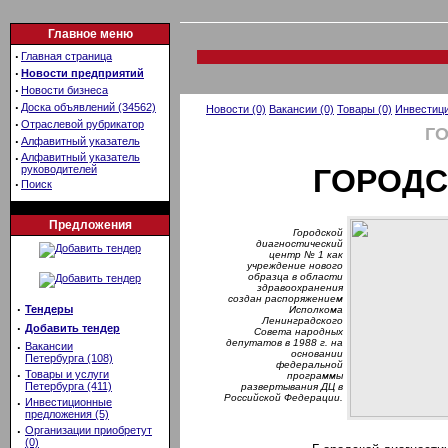
Главное меню
·
Главная страница
·
Новости предприятий
·
Новости бизнеса
·
Доска объявлений (34562)
Новости (0)
Вакансии (0)
Товары (0)
Инвестици
·
Отраслевой рубрикатор
Г
·
Алфавитный указатель
·
Алфавитный указатель
руководителей
ГОРОДС
·
Поиск
Предложения
Городской
диагностический
центр № 1 как
учреждение нового
образца в области
здравоохранения
создан распоряжением
·
Тендеры
Исполкома
Ленинградского
·
Добавить тендер
Совета народных
депутатов в 1988 г. на
·
Вакансии
основании
Петербурга (108)
федеральной
·
Товары и услуги
программы
Петербурга (411)
развертывания ДЦ в
Российской Федерации.
·
Инвестиционные
предложения (5)
·
Организации приобретут
(0)