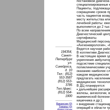
постановкой диагноза
специализированные к
Пациенты, подлежащие
сокращению сроков пр
часть пациентов возв
месту жительства ил
лечебной работы: еже
выполняется до 2 тыс
По всем направления
Диагностический цент
сертификаты.
Медицинский персонал
«Ангионеврология», «
Ведется научная рабо
194354,
В коллективе Диагност
Санкт-
В настоящее время зд
Петербург
укрепления амбулато
ул.
подсистеме специали
Сикейроса,
поликлиническими уч
д. 10
оказанию наиболее сл
Тел.: (812)
каждом медицинском у
553-3587
предлагать населению
(812) 553-
медицинских технолог
3785
В ДЦ планируется:
Тел./факс:
• дальнейшее расшире
(812) 554-
железы, ангиологии, 
1900
ишемической болезни 
кишечника и др.);
Вакансии (0)
• внедрение стацион
Товары (0)
операций в области т
Инвестиции