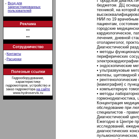
Г ородской диагности
·
Вход для
бюджетом. ДЦ оснащен
зарегистрированных
техникой, на которой
пользователей
высококвалифицирова
НИИ по 19 врачебным
пациентам, состояние
Реклама
городские медицински
•••
кардиологическое, па
•••
лечения, дневной ста
отоларинголог, прокто
Сотрудничество
Диагностический разд
• методы функциональ
·
Контакты
периферических сосу
·
Расценки
электрокардиографии 
• эндоскопические ме
• ультразвуковые мет
Полезные ссылки
железы, щитовидной 
Гидрооборудование,
• рентгенологические
характеристики
(мамография) с пункц
гидромоторов, устройство и
• компьютерную томог
заказ гидромотора
на сайте
www.hydroservis.ru
• методы лабораторно
гормонодиагностика,
Концентрация медицин
обследование при люб
специалистов - прави
Диагностический цент
Ежегодно в Центре пр
исследований, ежедне
диагностических кон
пульмонологическом, 