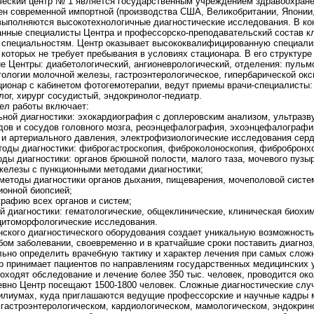
ческий центр № 1 является государственным учреждением здравоохран
 современной импортной (производства США, Великобритании, Японии,
 выполняются высокотехнологичные диагностические исследования. В к
нные специалисты Центра и профессорско-преподавательский состав кл
 специальностям. Центр оказывает высококвалифицированную специал
 которых не требует пребывания в условиях стационара. В его структу
е Центры: диабетологический, ангионеврологический, отделения: пульм
тологии молочной железы, гастроэнтерологическое, гипербарической окс
ционар с кабинетом фотогемотерапии, ведут приемы врачи-специалисты: у
лог, хирург сосудистый, эндокринолог-педиатр.
ел работы включает:
ной диагностики: эхокардиография с доплеровским анализом, ультраз
дов и сосудов головного мозга, реоэнцефалография, эхоэнцефалографи
и артериального давления, электрофизиологические исследования сердц
тоды диагностики: фиброгастроскопия, фиброколоноскопия, фиброброн
оды диагностики: органов брюшной полости, малого таза, мочевого пузы
железы с пункционными методами диагностики;
 методы диагностики органов дыхания, пищеварения, мочеполовой систе
ионной биопсией;
рафию всех органов и систем;
й диагностики: гематологические, общеклинические, клиническая биохи
 цитоморфологические исследования.
ского диагностического оборудования создает уникальную возможность
ом заболевании, своевременно и в кратчайшие сроки поставить диагноз
льно определить врачебную тактику и характер лечения при самых слож
р принимает пациентов по направлениям государственных медицинских 
оходят обследование и лечение более 350 тыс. человек, проводится ок
вно Центр посещают 1500-1800 человек. Сложные диагностические случ
силиумах, куда приглашаются ведущие профессорские и научные кадры 
гастроэнтерологическом, кардиологическом, мамологическом, эндокрин