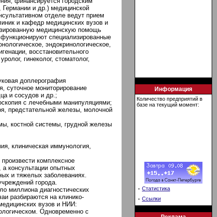
ения, финансируется городским
 Германии и др.) медицинской
онсультативном отделе ведут прием
иник и кафедр медицинских вузов и
изированную медицинскую помощь
ре функционируют специализированные
онологическое, эндокринологическое,
игенации, восстановительного
ролог, гинеколог, стоматолог,
вуковая доплерография
я, суточное мониторирование
Информация
а и сосудов и др.;
Количество предприятий в
хоскопия с лечебными манипуляциями;
базе на текущий момент:
ря, предстательной железы, молочной
мы, костной системы, грудной железы
мия, клиническая иммунология,
 произвести комплексное
, а консультации опытных
ных и тяжелых заболеваниях.
учреждений города.
·
Статистика
оло миллиона диагностических
аи разбираются на клинико-
·
Ссылки
медицинских вузов и НИИ:
ологическом. Одновременно с