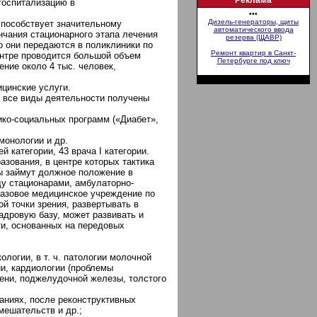
Реклама
 госпитализацию в
•••
Дизель-генераторы, щиты
способствует значительному
автоматического ввода
нчания стационарного этапа лечения
резерва (ЩАВР)
о они передаются в поликлиники по
Ремонт квартир в Санкт-
ентре проводится большой объем
Петербурге под ключ
ние около 4 тыс. человек,
цинские услуги.
а все виды деятельности получены
ико-социальных программ («Диабет»,
монологии и др.
 категории, 43 врача I категории.
зования, в центре которых тактика
ы займут должное положение в
у стационарами, амбулаторно-
базовое медицинское учреждение по
й точки зрения, развертывать в
дровую базу, может развивать и
ти, основанных на передовых
логии, в т. ч. патологии молочной
ии, кардиологии (проблемы
чени, поджелудочной железы, толстого
аниях, после реконструктивных
мешательств и др.;