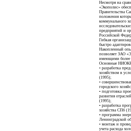
Несмотря на сра
«Экополис» обесп
Правительства Са
положения котор
коммунального хо
исследовательски
предприятий и ор
Российской Феде
Гибкая организац
быстро адаптиров
Накопленный опыт
позволяет ЗАО «Э
имеющими более 
Основные НИОКР,
• разработка пр
хозяйством в усл
(1995);
• совершенствова
городского хозяй
• подготовка про
развития отраслей
(1995);
• разработка про
хозяйства СПб (19
• программа эне
Ленинградской об
• монтаж и прове
учета расхода хо