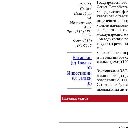
Государственного
191123,
Санкт-Петербурга
Санкт-
• определение фа
Петербург
квартирах с газо
ул.
по уточнению нор
Маяковского,
• децентрализова
д. 37
альтернативных и
Тел.: (812) 273-
международного с
7596
• методические р
Факс: (812)
текущего ремонта
273-6936
г.);
• положение о по
Вакансии
и перепланировк
жилых домах (199
(0)
Товары
(0)
Заказчиками ЗАО
Инвестиции
жилищного фонда
(0)
Заявки
обеспечению, ГП
(0)
Санкт-Петербурга
предприятия друг
Полезные статьи
Copy