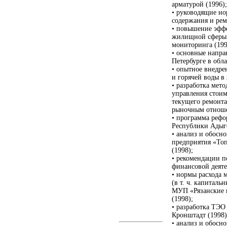
арматурой (1996);
• руководящие но
содержания и рем
• повышение эфф
жилищной сферы 
мониторинга (199
• основные напр
Петербурге в обл
• опытное внедре
и горячей воды в
• разработка мет
управления стоим
текущего ремонта
рыночным отноше
• программа реф
Республики Адыгея
• анализ и обосн
предприятия «Топ
(1998);
• рекомендации 
финансовой деяте
• нормы расхода 
(в т. ч. капиталь
МУП «Рязанские г
(1998);
• разработка ТЭО
Кронштадт (1998)
• анализ и обосн