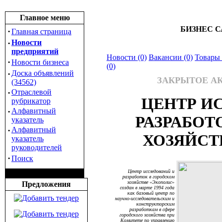
Главное меню
БИЗНЕС С
·
Главная страница
·
Новости
предприятий
Новости (0)
Вакансии (0)
Товары 
·
Новости бизнеса
(0)
·
Доска объявлений
ЗАКРЫТОЕ А
(34562)
·
Отраслевой
ЦЕНТР И
рубрикатор
·
Алфавитный
РАЗРАБОТ
указатель
·
Алфавитный
ХОЗЯЙСТ
указатель
руководителей
·
Поиск
Центр исследований и
разработок в городском
хозяйстве «Экополис»
Предложения
создан в марте 1994 года
как базовый центр по
научно-исследовательским и
конструкторским
разработкам в сфере
городского хозяйства при
Комитете по управлению