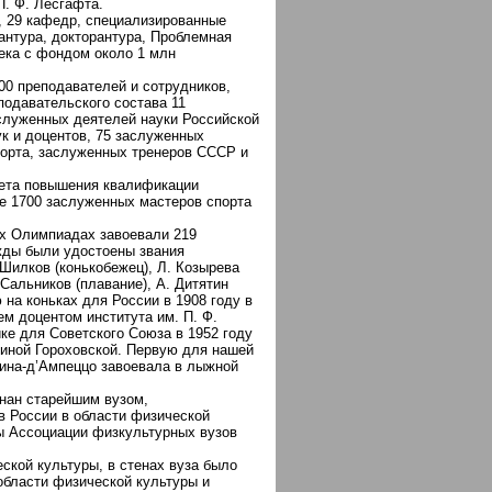
. Ф. Лесгафта.
, 29 кафедр, специализированные
антура, докторантура, Проблемная
ека с фондом около 1 млн
0 преподавателей и сотрудников,
подавательского состава 11
аслуженных деятелей науки Российской
к и доцентов, 75 заслуженных
порта, заслуженных тренеров СССР и
тета повышения квалификации
ее 1700 заслуженных мастеров спорта
них Олимпиадах завоевали 219
ижды были удостоены звания
 Шилков (конькобежец), Л. Козырева
 Сальников (плавание), А. Дитятин
на коньках для России в 1908 году в
 доцентом института им. П. Ф.
ке для Советского Союза в 1952 году
линой Гороховской. Первую для нашей
тина-д’Ампеццо завоевала в лыжной
нан старейшим вузом,
в России в области физической
ны Ассоциации физкультурных вузов
ской культуры, в стенах вуза было
области физической культуры и