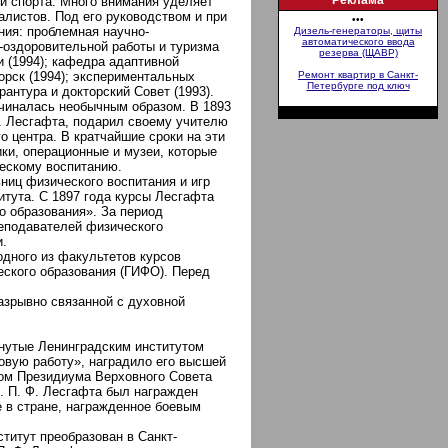
Реклама
 спорта. Много внимания уделяет
алистов. Под его руководством и при
•••
ия: проблемная научно-
Дизель-генераторы, щиты
автоматического ввода
-оздоровительной работы и туризма
резерва (ЩАВР)
и (1994); кафедра адаптивной
горск (1994); экспериментальных
Ремонт квартир в Санкт-
Петербурге под ключ
рантура и докторский Совет (1993).
ачиналась необычным образом. В 1893
Ф. Лесгафта, подарил своему учителю
о центра. В кратчайшие сроки на эти
ки, операционные и музеи, которые
ческому воспитанию.
ниц физического воспитания и игр
итута. С 1897 года курсы Лесгафта
о образования». За период
еподавателей физического
и.
одного из факультетов курсов
еского образования (ГИФО). Перед
азрывно связанной с духовной
гнутые Ленинградским институтом
цовую работу», наградило его высшей
зом Президиума Верховного Совета
. П. Ф. Лесгафта был награжден
 в стране, награжденное боевым
титут преобразован в Санкт-