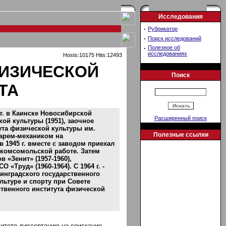
Исследования
·
Рубрикатор
·
Поиск исследований
·
Полезное об
исследованиях
Hosts:10175 Hits:12493
ФИЗИЧЕСКОЙ
Поиск
ТА
г. в Каинске Новосибирской
Расширенный поиск
ой культуры (1951), заочное
ута физической культуры им.
Полезные ссылки
есарем-механиком на
 1945 г. вместе с заводом приехал
й комсомольской работе. Затем
«Зенит» (1957-1960),
«Труд» (1960-1964). С 1964 г. -
инградского государственного
ультуре и спорту при Совете
твенного института физической
ситете диссертацию на соискание