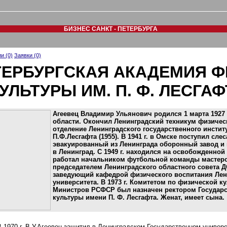
БИЗНЕС САНКТ - ПЕТЕРБУРГА
и (0)
Заявки (0)
ТЕРБУРГСКАЯ АКАДЕМИЯ 
УЛЬТУРЫ ИМ. П. Ф. ЛЕСГАФ
Агеевец Владимир Ульянович родился 1 марта 1927 
области. Окончил Ленинградский техникум физическ
отделение Ленинградского государственного инстит
П.Ф.Лесгафта (1955). В 1941 г. в Омске поступил сл
эвакуированный из Ленинграда оборонный завод и в
в Ленинград. С 1949 г. находился на освобожденно
работал начальником футбольной команды мастеров 
председателем Ленинградского областного совета ДСО 
заведующий кафедрой физического воспитания Лен
университета. В 1973 г. Комитетом по физической к
Министров РСФСР был назначен ректором Государс
культуры имени П. Ф. Лесгафта. Женат, имеет сына.
В 1970 г. В.У.Агеевец защитил в Ленинградском Государственном универ