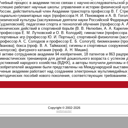
Учебный процесс в академии тесно связан с научно-исследовательской 
успешно работают научные школы: управления и истории физической ку
России, действительный член Академии транспорта профессор В. Г. Стре
социально-гуманитарных наук (профессора Н. И. Пономарев и А. В. Гогол
физической культуры (заслуженные деятели науки Российской Федерации
Судзиловский); педагогики спорта и технологий обучения (профессор А. 
технических действий в спортивной борьбе (В. В. Нелюбин, А. А. Карелин
(профессора Е. М. Лутковский и О. В. Колодий); гимнастики (профессора 
спортивных игр (профессор Ю. И. Портных); спортивной физиологии (зас
профессор А. С. Солодков и профессор Е. Б. Сологуб); биомеханики (про
Иванова); бокса (проф. В. А. Таймазов); гигиены и спортивных сооружени
Белоусов); фигурного катания (проф. А. Н. Мишин).
В активе сотрудников академии 94 изобретения, 18 патентов и 863 рацп
гимнастических тренажеров для детей дошкольного возраста с успехом 
достижений народного хозяйства (ВДНХ), а авторы получили дипломы и
изобретателей академии были представлены на Международной выставке
ученые академии работают над созданием электронных мультимедийных 
методических пособий нового поколения, соответствующих требованиям 
Copyright © 2002-2026
webmaster