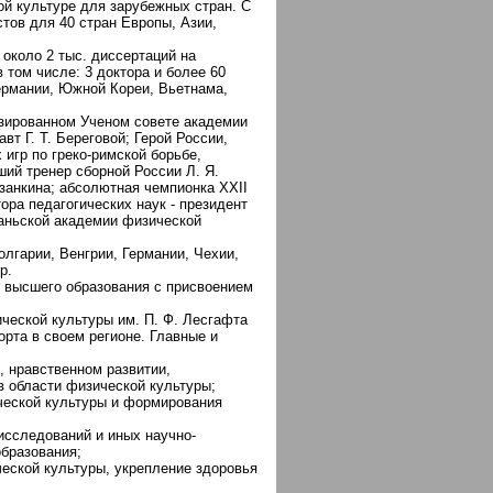
ой культуре для зарубежных стран. С
тов для 40 стран Европы, Азии,
около 2 тыс. диссертаций на
 том числе: 3 доктора и более 60
Германии, Южной Кореи, Вьетнама,
изированном Ученом совете академии
т Г. Т. Береговой; Герой России,
игр по греко-римской борьбе,
ший тренер сборной России Л. Я.
азанкина; абсолютная чемпионка XXII
ора педагогических наук - президент
даньской академии физической
лгарии, Венгрии, Германии, Чехии,
р.
у высшего образования с присвоением
ческой культуры им. П. Ф. Лесгафта
орта в своем регионе. Главные и
, нравственном развитии,
 области физической культуры;
ческой культуры и формирования
исследований и иных научно-
образования;
ческой культуры, укрепление здоровья