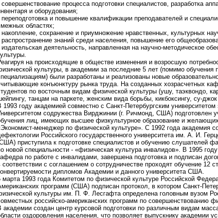
• совершенствование процесса подготовки специалистов, разработка апп
инвентаря и оборудования;
• переподготовка и повышение квалификации преподавателей и специали
смежных областях;
• накопление, сохранение и приумножение нравственных, культурных на
• распространение знаний среди населения, повышение его общеобразова
• издательская деятельность, направленная на научно-методическое об
культуры.
Реагируя на происходящие в обществе изменения и возросшую потребнос
физической культуры, в академии за последние 5 лет (помимо обучения
специализациям) были разработаны и реализованы новые образователь
учитывающие конъюнктуру рынка труда. На созданных хозрасчетных каф
студентов по восточным видам физической культуры (ушу, таэквондо, ка
шейпингу, танцам на паркете, женским вида борьбы, кикбоксингу, су-джок
В 1993 году академией совместно с Санкт-Петербургским университетом
Университетом содружества Вирджинии (г. Ричмонд, США) подготовлен у
обучения лиц, имеющих высшее физкультурное образование и желающих
«Экономист-менеджер по физической культуре». С 1992 года академия с
дефектологии Российского государственного университета им. А. И. Гер
(США) приступила к подготовке специалистов и обучению слушателей ф
по новой специальности - «физическая культура инвалидов». В 1995 год
кафедра по работе с инвалидами, завершена подготовка и подписан догов
в соответствии с соглашением о сотрудничестве проходят обучение 12 с
конвертируемости дипломов Академии и данного университета США.
5 марта 1993 года Комитетом по физической культуре Российской Федер
Американских программ (США) подписан протокол, в котором Санкт-Пете
физической культуры им. П. Ф. Лесгафта определена головным вузом Ро
совместных российско-американских программ по совершенствованию фи
В академии создан центр курсовой подготовки по различным видам масс
области оздоровления населения, что позволяет выпускнику академии ус