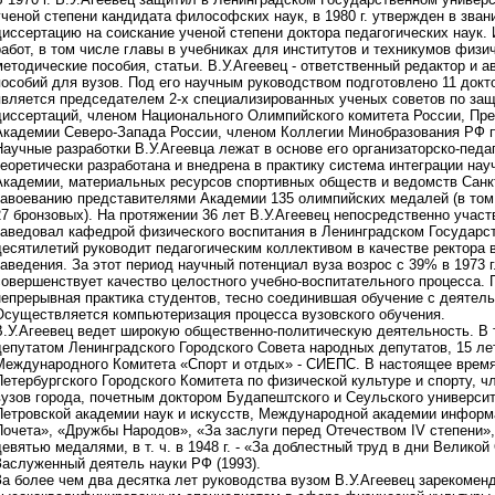
ученой степени кандидата философских наук, в 1980 г. утвержден в звани
диссертацию на соискание ученой степени доктора педагогических наук.
работ, в том числе главы в учебниках для институтов и техникумов физи
методические пособия, статьи. В.У.Агеевец - ответственный редактор и ав
пособий для вузов. Под его научным руководством подготовлено 11 докто
является председателем 2-х специализированных ученых советов по защ
диссертаций, членом Национального Олимпийского комитета России, Пр
Академии Северо-Запада России, членом Коллегии Минобразования РФ п
Научные разработки В.У.Агеевца лежат в основе его организаторско-педа
теоретически разработана и внедрена в практику система интеграции нау
Академии, материальных ресурсов спортивных обществ и ведомств Санкт
завоеванию представителями Академии 135 олимпийских медалей (в том 
27 бронзовых). На протяжении 36 лет В.У.Агеевец непосредственно участв
заведовал кафедрой физического воспитания в Ленинградском Государст
десятилетий руководит педагогическим коллективом в качестве ректора 
заведения. За этот период научный потенциал вуза возрос с 39% в 1973 г
совершенствует качество целостного учебно-воспитательного процесса. 
непрерывная практика студентов, тесно соединившая обучение с деятел
Осуществляется компьютеризация процесса вузовского обучения.
В.У.Агеевец ведет широкую общественно-политическую деятельность. В 
депутатом Ленинградского Городского Совета народных депутатов, 15 ле
Международного Комитета «Спорт и отдых» - СИЕПС. В настоящее время
Петербургского Городского Комитета по физической культуре и спорту, 
вузов города, почетным доктором Будапештского и Сеульского универси
Петровской академии наук и искусств, Международной академии информ
Почета», «Дружбы Народов», «За заслуги перед Отечеством IV степени»
девятью медалями, в т. ч. в 1948 г. - «За доблестный труд в дни Великой
Заслуженный деятель науки РФ (1993).
За более чем два десятка лет руководства вузом В.У.Агеевец зарекомен