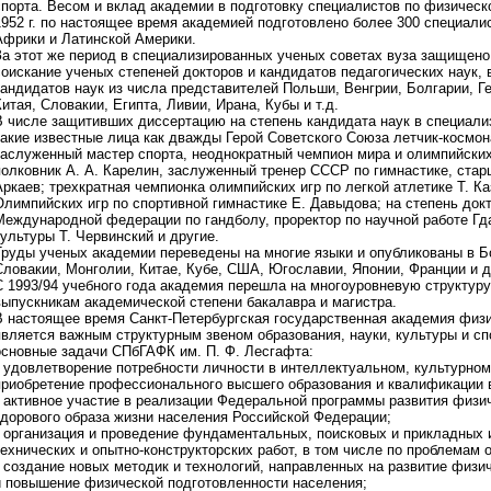
спорта. Весом и вклад академии в подготовку специалистов по физическ
1952 г. по настоящее время академией подготовлено более 300 специалис
Африки и Латинской Америки.
За этот же период в специализированных ученых советах вуза защищено 
соискание ученых степеней докторов и кандидатов педагогических наук, в
кандидатов наук из числа представителей Польши, Венгрии, Болгарии, 
Китая, Словакии, Египта, Ливии, Ирана, Кубы и т.д.
В числе защитивших диссертацию на степень кандидата наук в специал
такие известные лица как дважды Герой Советского Союза летчик-космонав
заслуженный мастер спорта, неоднократный чемпион мира и олимпийских 
полковник А. А. Карелин, заслуженный тренер СССР по гимнастике, стар
Аркаев; трехкратная чемпионка олимпийских игр по легкой атлетике Т. К
Олимпийских игр по спортивной гимнастике Е. Давыдова; на степень докт
Международной федерации по гандболу, проректор по научной работе Г
культуры Т. Червинский и другие.
Труды ученых академии переведены на многие языки и опубликованы в Бо
Словакии, Монголии, Китае, Кубе, США, Югославии, Японии, Франции и д
С 1993/94 учебного года академия перешла на многоуровневую структур
выпускникам академической степени бакалавра и магистра.
В настоящее время Санкт-Петербургская государственная академия физи
является важным структурным звеном образования, науки, культуры и сп
основные задачи СПбГАФК им. П. Ф. Лесгафта:
• удовлетворение потребности личности в интеллектуальном, культурном
приобретение профессионального высшего образования и квалификации в
• активное участие в реализации Федеральной программы развития физи
здорового образа жизни населения Российской Федерации;
• организация и проведение фундаментальных, поисковых и прикладных 
технических и опытно-конструкторских работ, в том числе по проблемам 
• создание новых методик и технологий, направленных на развитие физи
и повышение физической подготовленности населения;