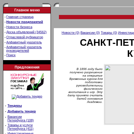
Главное меню
·
Главная страница
·
Новости предприятий
·
Новости бизнеса
·
Доска объявлений (34562)
Новости (0)
Вакансии (0)
Товары (0)
Инвестици
·
Отраслевой рубрикатор
САНКТ-ПЕ
·
Алфавитный указатель
·
Алфавитный указатель
К
руководителей
·
Поиск
Предложения
В 1896 году было
получено разрешение
на открытие
Временных курсов для
подготовки
руководительниц
физического
воспитания и игр. Эту
дату принято считать
датой основания
Академии.
·
Тендеры
·
Добавить тендер
·
Вакансии
Петербурга (108)
·
Товары и услуги
Петербурга (411)
·
Инвестиционные