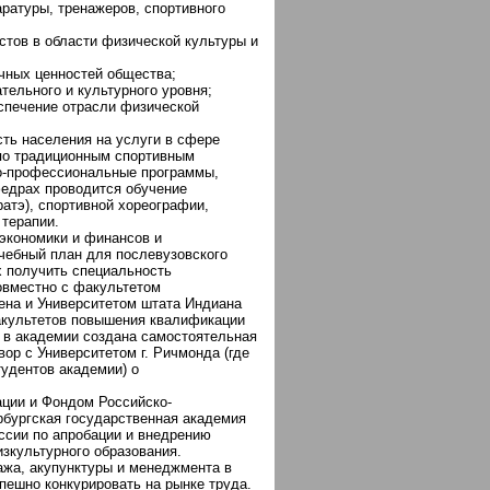
аратуры, тренажеров, спортивного
стов в области физической культуры и
учных ценностей общества;
тельного и культурного уровня;
еспечение отрасли физической
ть населения на услуги в сфере
 по традиционным спортивным
но-профессиональные программы,
едрах проводится обучение
ратэ), спортивной хореографии,
 терапии.
 экономики и финансов и
чебный план для послевузовского
 получить специальность
овместно с факультетом
цена и Университетом штата Индиана
акультетов повышения квалификации
у в академии создана самостоятельная
ор с Университетом г. Ричмонда (где
тудентов академии) о
ации и Фондом Российско-
рбургская государственная академия
ссии по апробации и внедрению
зкультурного образования.
ажа, акупунктуры и менеджмента в
пешно конкурировать на рынке труда.