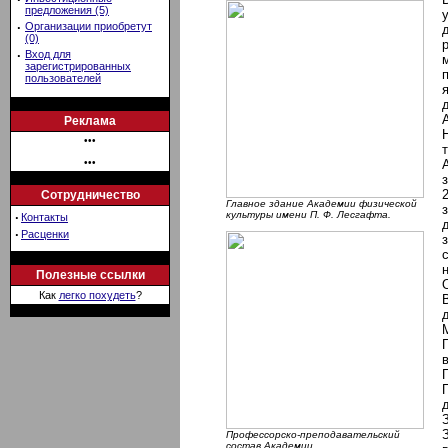
предложения (5)
·
Организации приобретут
(0)
·
Вход для
зарегистрированных
пользователей
Реклама
•••
•••
Сотрудничество
Главное здание Академии физической
культуры имени П. Ф. Лесгафта.
·
Контакты
·
Расценки
Полезные ссылки
Как
легко похудеть
?
Профессорско-преподавательский
состав Академии.