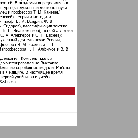
работой. В академии определились и
льтуры (заслуженный деятель науки
лец и профессор Т. М. Каневец);
евский); теории и методики
, проф. В. М. Выдрин, Ф. В.
А. Сидоров), классификации тактико-
, Б. В. Иванюженков), легкой атлетики
С. А. Алекперов и С. П. Евсеев);
луженный деятель науки России,
фессора И. М. Козлов и Г. П.
й (профессора Н. Н. Алфимов и В. В.
редложения. Комплект малых
демонстрировался на Выставке
 большие серебряные медали. Работы
 в Лейпциге. В настоящее время
версий учебников и учебно-
XXI века.