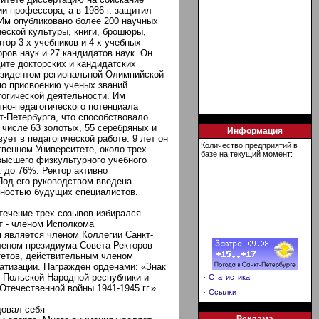
и профессора, а в 1986 г. защитил
 Им опубликовано более 200 научных
ческой культуры, книги, брошюры,
тор 3-х учебников и 4-х учебных
ров наук и 27 кандидатов наук. Он
ите докторских и кандидатских
езидентом региональной Олимпийской
о присвоению ученых званий.
гогической деятельности. Им
чно-педагогического потенциала
-Петербурга, что способствовало
числе 63 золотых, 55 серебряных и
Информация
ует в педагогической работе: 9 лет он
Количество предприятий в
венном Университете, около трех
базе на текущий момент:
высшего физкультурного учебного
. до 76%. Ректор активно
Под его руководством введена
ьностью будущих специалистов.
течение трех созывов избирался
т - членом Исполкома
 является членом Коллегии Санкт-
членом президиума Совета Ректоров
тетов, действительным членом
атизации. Награжден орденами: «Знак
, Польской Народной республики и
·
Статистика
 Отечественной войны 1941-1945 гг.».
·
Ссылки
довал себя