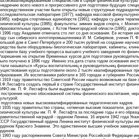
высококвалифицированным специалистом в сфере физической культуры и
внедрению всего нового и прогрессивного для подготовки будущих специ
непосредственном участии были открыты новые структурные подразделен
исследовательская лаборатория (1977); кафедра массовой физкультурно
(1985); кафедра спортивных единоборств (1991); кафедра су-джок терапи
физической культуры (1995); факультеты: зимних видов спорта, г. Монче
образовательных программ, г. Кстов Нижегородской области (1995); докто
В 1996 году Академия отмечала сто лет со дня основания. Ее история н
году сын сибирского золотопромышленника И. М. Сибиряков, ученик П. 
большой дом в Санкт-Петербурге и 200 тысяч рублей на создание научног
средства были оборудованы биологическая лаборатория, кабинеты, клини
составили базу учебного процесса высшего учебного заведения по физи
Разрешение на открытие Временных курсов для подготовки руководитель
было получено в 1896 году. Именно эта дата стала годом основания инст
стали называться «Курсы воспитательниц и руководительниц физическог
существования курсы подготовили около 2 тысяч квалифицированных пр
образования. Их воспитанники работали в 165 городах и губерниях Росси
В 1919 году правительство Советской России нашло возможным на базе 
П.Ф.Лесгафта создать первый в стране Государственный институт физич
ГИФО им. П. Ф. Лесгафта были выдвинуты задачи:
• построение научно обоснованной системы физического воспитания, нер
культурой;
• подготовка новых высококвалифицированных педагогических кадров.
В 1935 году правительство страны, «отмечая высокие показатели, дости
физической культуры им. П. Ф. Лесгафта за последние годы и его образ
правительственной наградой - орденом Ленина. 16 апреля 1942 года Ука
СССР Государственный ордена Ленина институт физической культуры им
орденом Красного Знамени. Это единственное высшее учебное заведение
орденом.
В 1993 году распоряжением Совета Министров Российской Федерации инс