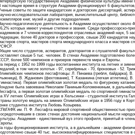
Петербургскую государственную Академию физической культуры имени П
В настоящее время в структуре Академии функционируют 6 факультетов
Ученые советы по защите кандидатских и докторских диссертаций, аспир
научно-исследовательская лаборатория, вычислительный центр, библиот
экземпляров книг, музей и другие подразделения.
Научно-педагогическую деятельность в Академии осуществляют около 40
76,2% которых имеют ученые степени и звания. Среди профессорско-пре
академиков и 7 членов-корреспондентов отраслевых академий наук, 5 з
Федерации, более 40 докторов и профессоров, свыше 200 кандидатов нау
мастеров спорта, мастеров спорта международного класса и мастеров с
РСФСР.
Общее число студентов, аспирантов, докторантов и слушателей факуль
составляет свыше 5 тыс. человек. В стенах Академии подготовлено бол
СССР, более 500 чемпионов и призеров первенств мира и Европы.
За период с 1952 по 1999 годы воспитанники института на летних и зим
медалей, в том числе золотых - 97, серебряных - 70, бронзовых - 52. Тр
Олимпийских чемпионов лесгафтовцы: Л. Пинаева (гребля, байдарка), В.
(лыжница), В. Жданович (фехтование), Т. Казанкина (легкая атлетика), В.
(гимнастика). Первая олимпийская золотая медаль по фигурному катанию 
Лондоне была завоевана Николаем Паниным-Коломенкиным, в дальнейшем
Лесгафта, а первая золотая олимпийская медаль по спортивной гимнасти
на XV летних Олимпийских играх в Хельсинки - студенткой института Га
страны золотую медаль на зимних Олимпийских играх в 1956 году в Кор
гонке студентка института Любовь Козырева.
СПбГАФК им. П. Ф. Лесгафта мировой спортивной общественностью приз
сосредоточившим в своих стенах достояние национальной мысли народо
культуры. Академия - единственный вуз этого профиля, принятый в чле
Европы.
За годы функционирования института, а в дальнейшем - академии физиче
подготовлено свыше 40 тыс. высококвалифицированных специалистов в 