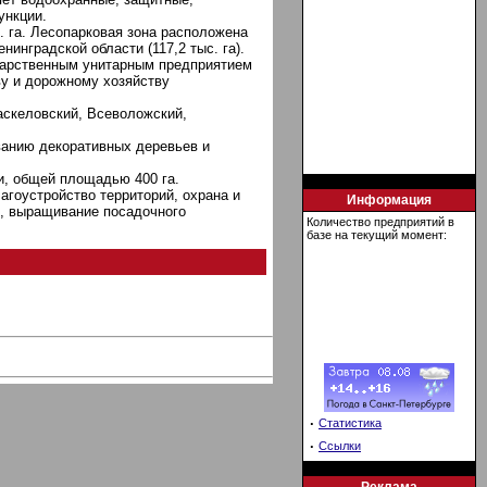
ункции.
. га. Лесопарковая зона расположена
енинградской области (117,2 тыс. га).
дарственным унитарным предприятием
ву и дорожному хозяйству
аскеловский, Всеволожский,
ванию декоративных деревьев и
и, общей площадью 400 га.
гоустройство территорий, охрана и
Информация
в, выращивание посадочного
Количество предприятий в
базе на текущий момент:
·
Статистика
·
Ссылки