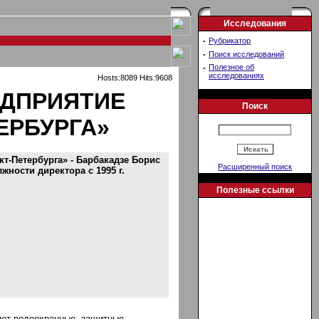
Исследования
·
Рубрикатор
·
Поиск исследований
·
Полезное об
исследованиях
Hosts:8089 Hits:9608
ЕДПРИЯТИЕ
Поиск
ЕРБУРГА»
т-Петербурга» - Барбакадзе Борис
Расширенный поиск
лжности директора с 1995 г.
Полезные ссылки
яет водоохранные, защитные,