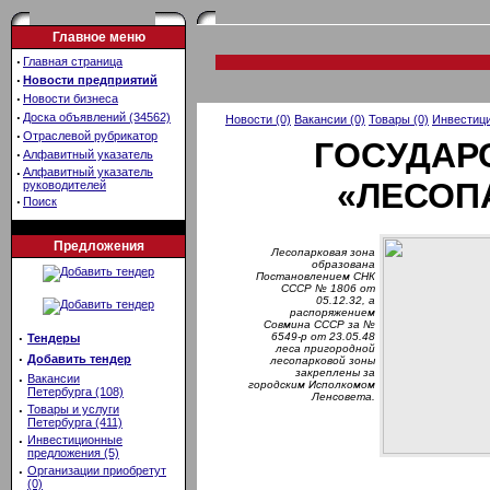
Главное меню
·
Главная страница
·
Новости предприятий
·
Новости бизнеса
·
Доска объявлений (34562)
Новости (0)
Вакансии (0)
Товары (0)
Инвестици
·
Отраслевой рубрикатор
ГОСУДАР
·
Алфавитный указатель
·
Алфавитный указатель
«ЛЕСОП
руководителей
·
Поиск
Предложения
Лесопарковая зона
образована
Постановлением СНК
СССР № 1806 от
05.12.32, а
распоряжением
Совмина СССР за №
·
6549-р от 23.05.48
Тендеры
леса пригородной
·
Добавить тендер
лесопарковой зоны
закреплены за
·
Вакансии
городским Исполкомом
Петербурга (108)
Ленсовета.
·
Товары и услуги
Петербурга (411)
·
Инвестиционные
предложения (5)
·
Организации приобретут
(0)