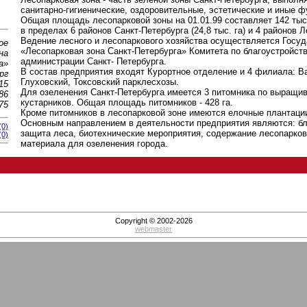
санитарно-гигиенические, оздоровительные, эстетические и иные ф
Общая площадь лесопарковой зоны на 01.01.99 составляет 142 тыс
в пределах 6 районов Санкт-Петербурга (24,8 тыс. га) и 4 районов Л
Ведение лесного и лесопаркового хозяйства осуществляется Госу
ое
«Лесопарковая зона Санкт-Петербурга» Комитета по благоустройст
на
администрации Санкт- Петербурга.
а»
В состав предприятия входят Курортное отделение и 4 филиала: В
рг
Глуховский, Токсовский парклесхозы.
15
Для озеленения Санкт-Петербурга имеется 3 питомника по выращи
86
кустарников. Общая площадь питомников - 428 га.
75
Кроме питомников в лесопарковой зоне имеются елочные плантаци
Основным направлением в деятельности предприятия являются: бла
(0)
защита леса, биотехнические мероприятия, содержание лесопарко
(0)
материала для озеленения города.
Copyright © 2002-2026
webmaster