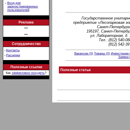
·
Вход для
зарегистрированных
пользователей
Государственное унитарн
предприятие «Лесопарковая зо
Реклама
Санкт-Петербург
•••
195197, Санкт-Петербу
•••
ул. Лабораторная, д. 
Тел.: (812) 540-08
Сотрудничество
(812) 542-39
·
Контакты
Вакансии (0)
Товары (0)
Инвестиции 
·
Расценки
Заявки 
Полезные ссылки
Полезные статьи
Как
эффективно похудеть
?