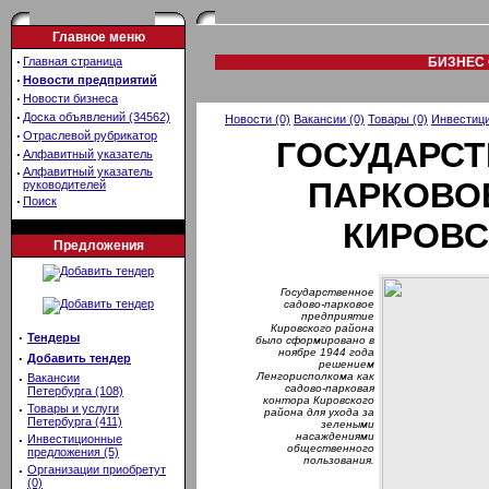
Главное меню
·
Главная страница
БИЗНЕС 
·
Новости предприятий
·
Новости бизнеса
·
Доска объявлений (34562)
Новости (0)
Вакансии (0)
Товары (0)
Инвестици
·
Отраслевой рубрикатор
ГОСУДАРСТ
·
Алфавитный указатель
·
Алфавитный указатель
ПАРКОВО
руководителей
·
Поиск
КИРОВС
Предложения
Государственное
садово-парковое
предприятие
Кировского района
·
Тендеры
было сформировано в
ноябре 1944 года
·
Добавить тендер
решением
Ленгорисполкома как
·
Вакансии
садово-парковая
Петербурга (108)
контора Кировского
·
Товары и услуги
района для ухода за
Петербурга (411)
зелеными
насаждениями
·
Инвестиционные
общественного
предложения (5)
пользования.
·
Организации приобретут
(0)