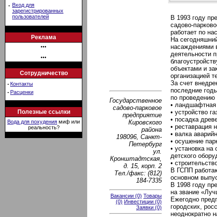
·
Вход для
зарегистрированных
пользователей
В 1993 году пр
садово-парково
работает по на
Реклама
На сегодняшни
насаждениями в
•••
деятельности п
•••
благоустройств
объектами и з
Сотрудничество
организацией т
За счет внедре
·
Контакты
последние годы
·
Расценки
по проведению
Государственное
• ландшафтная 
садово-парковое
Полезные ссылки
• устройство г
предприятие
• посадка древ
Кировского
Вода для похудения
миф или
• реставрация 
реальность?
района
• валка аварий
198096, Санкт-
• осушение пар
Петербург
• установка на
ул.
детского обору
Кронштадтская,
• строительств
д. 15, корп. 2
В ГСПП работа
Тел./факс: (812)
основном выпус
184-7335
В 1998 году пр
на звание «Луч
Вакансии (0)
Товары
Ежегодно предп
(0)
Инвестиции (0)
городских, рос
Заявки (0)
неоднократно н