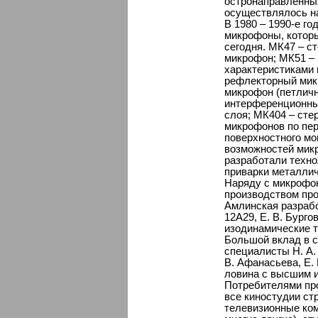
остронаправленны
осуществлялось 
В 1980 – 1990-е г
микрофоны, которы
сегодня. МК47 – с
микрофон; МК51 –
характеристиками
рефлекторный мик
микрофон (петлич
интерференционны
слоя; МК404 – сте
микрофонов по пер
поверхностного м
возможностей микр
разработали техно
приварки металли
Наряду с микрофон
производством пр
Амлинская разраб
12А29, Е. В. Бург
изодинамические 
Большой вклад в 
специалисты Н. А. 
В. Афанасьева, Е. 
ловина с высшим 
Потребителями пр
все киностудии с
телевизионные ком