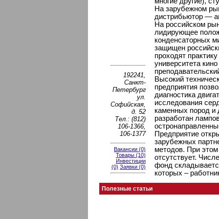
многие другие), ст
На зарубежном ры
дистрибьютор — а
На российском рын
лидирующее положе
конденсаторных м
защищен российски
проходят практику
университета кино
преподавательский
192241,
Высокий техническ
Санкт-
предприятия позво
Петербург
диагностика двига
ул.
исследования серд
Софийская,
каменных пород и 
д. 52
разработан лампо
Тел.: (812)
остронаправленны
106-1366,
106-1377
Предприятие откр
зарубежных партне
методов. При этом
Вакансии (0)
Товары (10)
отсутствует. Числ
Инвестиции
фонд складывается
(0)
Заявки (0)
которых – работни
Полезные статьи