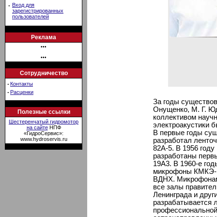
·
Вход для
зарегистрированных
пользователей
Реклама
•••
•••
Сотрудничество
·
Контакты
·
Расценки
За годы существов
Онущенко, М. Г. Юд
Полезные ссылки
коллективом научн
Шестеренчатый гидромотор
электроакустики 
на сайте
НПФ
В первые годы сущ
«ГидроСервис»:
www.hydroservis.ru
разработал ленто
82А-5. В 1956 году
разработаны перв
19А3. В 1960-е го
микрофоны КМКЭ-1
ВДНХ. Микрофонам
все залы правите
Ленинграда и друг
разрабатывается 
профессиональной 