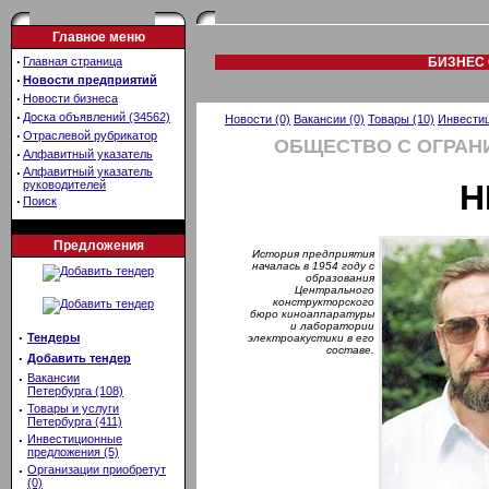
Главное меню
·
Главная страница
БИЗНЕС 
·
Новости предприятий
·
Новости бизнеса
·
Доска объявлений (34562)
Новости (0)
Вакансии (0)
Товары (10)
Инвестиц
·
Отраслевой рубрикатор
ОБЩЕСТВО C ОГРАН
·
Алфавитный указатель
·
Алфавитный указатель
руководителей
Н
·
Поиск
Предложения
История предприятия
началась в 1954 году с
образования
Центрального
конструкторского
бюро киноаппаратуры
и лаборатории
·
Тендеры
электроакустики в его
составе.
·
Добавить тендер
·
Вакансии
Петербурга (108)
·
Товары и услуги
Петербурга (411)
·
Инвестиционные
предложения (5)
·
Организации приобретут
(0)