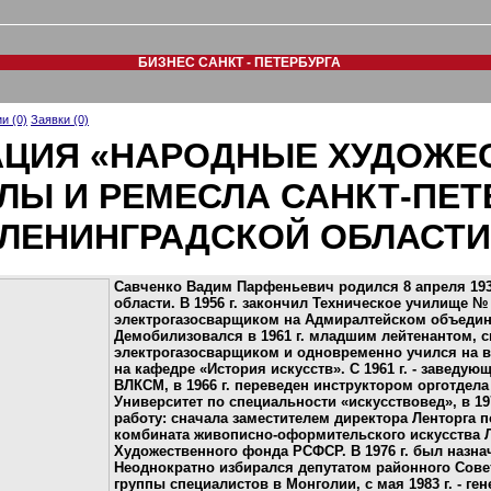
БИЗНЕС САНКТ - ПЕТЕРБУРГА
и (0)
Заявки (0)
ЦИЯ «НАРОДНЫЕ ХУДОЖЕ
Ы И РЕМЕСЛА САНКТ-ПЕТ
ЛЕНИНГРАДСКОЙ ОБЛАСТИ
Савченко Вадим Парфеньевич родился 8 апреля 1938
области. В 1956 г. закончил Техническое училище № 
электрогазосварщиком на Адмиралтейском объедине
Демобилизовался в 1961 г. младшим лейтенантом, с
электрогазосварщиком и одновременно учился на в
на кафедре «История искусств». С 1961 г. - заведу
ВЛКСМ, в 1966 г. переведен инструктором орготдела 
Университет по специальности «искусствовед», в 19
работу: сначала заместителем директора Ленторга по
комбината живописно-оформительского искусства 
Художественного фонда РСФСР. В 1976 г. был назн
Неоднократно избирался депутатом районного Совет
группы специалистов в Монголии, с мая 1983 г. - г