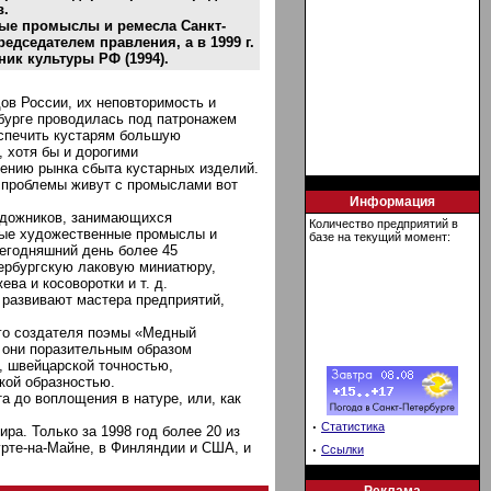
в.
ые промыслы и ремесла Санкт-
едседателем правления, а в 1999 г.
ик культуры РФ (1994).
ов России, их неповторимость и
рбурге проводилась под патронажем
еспечить кустарям большую
 хотя бы и дорогими
рению рынка сбыта кустарных изделий.
 проблемы живут с промыслами вот
Информация
художников, занимающихся
Количество предприятий в
дные художественные промыслы и
базе на текущий момент:
сегодняшний день более 45
тербургскую лаковую миниатюру,
ва и косоворотки и т. д.
 развивают мастера предприятий,
ого создателя поэмы «Медный
е они поразительным образом
, швейцарской точностью,
кой образностью.
 до воплощения в натуре, или, как
·
Статистика
а. Только за 1998 год более 20 из
рте-на-Майне, в Финляндии и США, и
·
Ссылки