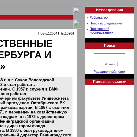
Исследования
·
Рубрикатор
·
Поиск исследований
·
Полезное об
исследованиях
Hosts:12664 Hits:15904
СТВЕННЫЕ
Поиск
ЕРБУРГА И
»
Расширенный поиск
 г. в г. Сокол Вологодской
Полезные ссылки
2 и стал работать
нии. С 1957 г. служил в ВМФ.
нова работал
ечернем факультете Университета
ющий орготделом Октябрьского РК
райкома партии. В 1967 г. окончил
71 г. переведен на хозяйственную
 кадрам, а в 1973 г. директором
Ленинградской организации
ачен директором фонда.
а. В 1980 г. был руководителем
енеральный директор Ленинградского