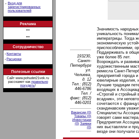
·
Вход для
зарегистрированных
пользователей
Реклама
Значимость народных 
•••
уникальность понимал
•••
императрицы. Тогда ж
экономическую устойч
Сотрудничество
приспособлениями, ор
Поддерживать в общес
·
Контакты
193230,
уже более 85 лет.
·
Расценки
Санкт-
Возрождать и развива
Петербург
художественным масте
ул.
ремесла Санкт-Петерб
Полезные ссылки
Челиева,
предприятий города и
Сайт www.pohudet21vek.ru
д. 12
ювелирные изделия, и
расскажет как
правильно
Тел.: (812)
Лучшие традиции пете
похудеть
!
446-6786
входящих в Ассоциац
Тел. /
«Строгий и стройный 
факс: (812)
всадник», эти неповт
446-0201
сочетаются с францу
скандинавским уважи
Вакансии (0)
Специалисты Ассоциац
Товары (0)
говорят сами мастера
Инвестиции
Предприятия Ассоциац
(0)
Заявки
них выставляли и про
(0)
везде они получали с