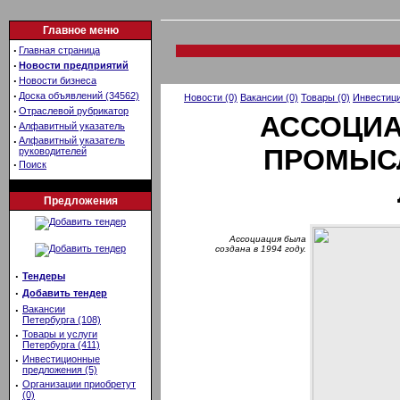
Главное меню
·
Главная страница
·
Новости предприятий
·
Новости бизнеса
·
Доска объявлений (34562)
Новости (0)
Вакансии (0)
Товары (0)
Инвестици
·
Отраслевой рубрикатор
АССОЦИА
·
Алфавитный указатель
·
Алфавитный указатель
ПРОМЫСЛ
руководителей
·
Поиск
Предложения
Ассоциация была
создана в 1994 году.
·
Тендеры
·
Добавить тендер
·
Вакансии
Петербурга (108)
·
Товары и услуги
Петербурга (411)
·
Инвестиционные
предложения (5)
·
Организации приобретут
(0)