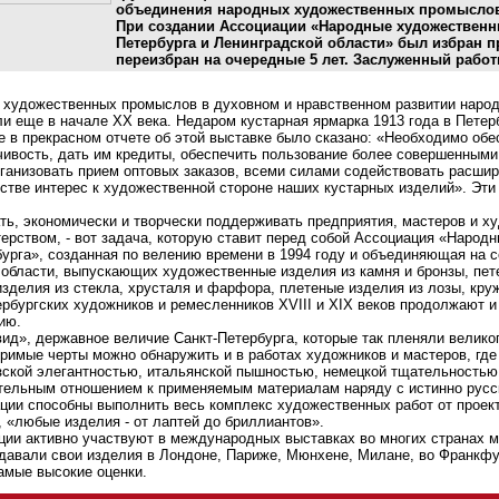
объединения народных художественных промысло
При создании Ассоциации «Народные художественн
Петербурга и Ленинградской области» был избран пр
переизбран на очередные 5 лет. Заслуженный работн
художественных промыслов в духовном и нравственном развитии народ
и еще в начале XX века. Недаром кустарная ярмарка 1913 года в Пете
е в прекрасном отчете об этой выставке было сказано: «Необходимо об
ивость, дать им кредиты, обеспечить пользование более совершенными,
ганизовать прием оптовых заказов, всеми силами содействовать расши
тве интерес к художественной стороне наших кустарных изделий». Эти
ть, экономически и творчески поддерживать предприятия, мастеров и 
рством, - вот задача, которую ставит перед собой Ассоциация «Наро
урга», созданная по велению времени в 1994 году и объединяющая на 
 области, выпускающих художественные изделия из камня и бронзы, пе
зделия из стекла, хрусталя и фарфора, плетеные изделия из лозы, круже
рбургских художников и ремесленников XVIII и XIX веков продолжают и
ию.
вид», державное величие Санкт-Петербурга, которые так пленяли велик
оримые черты можно обнаружить и в работах художников и мастеров, гд
зской элегантностью, итальянской пышностью, немецкой тщательностью
тельным отношением к применяемым материалам наряду с истинно русс
ии способны выполнить весь комплекс художественных работ от проекта
, «любые изделия - от лаптей до бриллиантов».
ии активно участвуют в международных выставках во многих странах мир
давали свои изделия в Лондоне, Париже, Мюнхене, Милане, во Франкфу
амые высокие оценки.