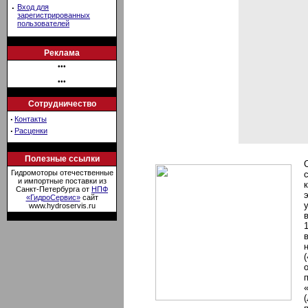
·
Вход для
зарегистрированных
пользователей
Реклама
•••
•••
Сотрудничество
·
Контакты
·
Расценки
Полезные ссылки
Гидромоторы отечественные
и импортные поставки из
Санкт-Петербурга от
НПФ
«ГидроСервис»
сайт
www.hydroservis.ru