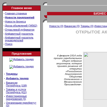
Главное меню
·
Главная страница
БИЗНЕС 
·
Новости предприятий
·
Новости бизнеса
·
Доска объявлений (34562)
Новости (0)
Вакансии (0)
Товары (0)
Инвестици
·
Отраслевой рубрикатор
ОТКРЫТОЕ А
·
Алфавитный указатель
·
Алфавитный указатель
руководителей
·
Поиск
Предложения
4 февраля 1914 года
прошло учредительное
общее собрание
акционеров, которое
приняло решение об
открытии
«Российского
·
Тендеры
Акционерного
Общества
·
Добавить тендер
Оптического и
Механического
·
Вакансии
Производств».
Петербурга (108)
·
Товары и услуги
Петербурга (411)
·
Инвестиционные
предложения (5)
·
Организации приобретут
(0)