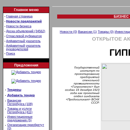
Главное меню
·
Главная страница
БИЗНЕС 
·
Новости предприятий
·
Новости бизнеса
·
Доска объявлений (34562)
Новости (0)
Вакансии (1)
Товары (0)
Инвестици
·
Отраслевой рубрикатор
ОТКРЫТОЕ А
·
Алфавитный указатель
·
Алфавитный указатель
руководителей
ГИП
·
Поиск
Предложения
Государственный
институт по
проектированию
предприятий
стекольной
промышленности
<Гипростекло> был
·
Тендеры
создан 16 декабря 1923
года как проектный
·
Добавить тендер
отдел синдиката
<Продосиликат> ВСНХ
·
Вакансии
СССР.
Петербурга (108)
·
Товары и услуги
Петербурга (411)
·
Инвестиционные
предложения (5)
·
Организации приобретут
(0)