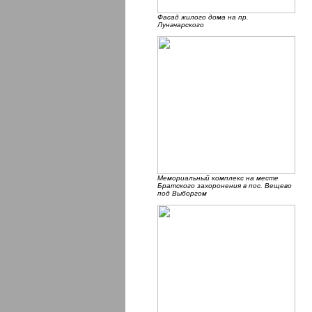
Фасад жилого дома на пр.
Луначарского
Мемориальный комплекс на месте
Братского захоронения в пос. Вещево
под Выборгом