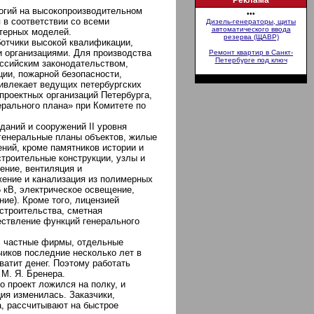
Реклама
огий на высокопроизводительном
•••
в соответствии со всеми
Дизель-генераторы, щиты
автоматического ввода
терных моделей.
резерва (ЩАВР)
ботчики высокой квалификации,
 организациями. Для производства
Ремонт квартир в Санкт-
Петербурге под ключ
оссийским законодательством,
ии, пожарной безопасности,
ривлекает ведущих петербургских
проектных организаций Петербурга,
ерального плана» при Комитете по
даний и сооружений II уровня
(генеральные планы объектов, жилые
ний, кроме памятников истории и
строительные конструкции, узлы и
ение, вентиляция и
жение и канализация из полимерных
 кВ, электрическое освещение,
ние). Кроме того, лицензией
строительства, сметная
ествление функций генерального
, частные фирмы, отдельные
чиков последние несколько лет в
хватит денег. Поэтому работать
 М. Я. Бренера.
о проект ложился на полку, и
ия изменилась. Заказчики,
, рассчитывают на быстрое