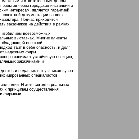
им сложным и ответственным делом
проектов через городские инстанции и
ским интересам, является гарантией
 проектной документации на всех
 характера. Подчас приходится
ать заказчиков на действия в рамках
 с изобилием всевозможных
тельных выставках. Многие клиенты
, обладающей внешней
одход таит в себе опасность, и долг
 от надежных фирм.
Бренера занимает устойчивую позицию,
вляемых заказчиками и
удентов и недавних выпускников вузов
лифицированных специалистов,
Финляндии. И хотя сегодня реальных
ах к принципам осуществления
ми фирмами.