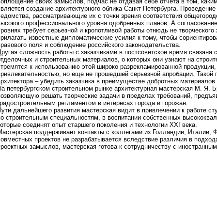
воплощение своих замыслов, подчас не отдавая себе отчета в том, как
является создание архитектурного облика Санкт-Петербурга. Проведение 
ведомства, рассматривающие их с точки зрения соответствия общегород
высокого профессионального уровня одобренных планов. А согласование
уровнях требует серьезной и кропотливой работы отнюдь не творческого
прилагать известные дипломатические усилия к тому, чтобы сориентиров
правового поля и соблюдение российского законодательства.
Другая сложность работы с заказчиками в постсоветское время связана
отделочных и строительных материалов, о которых они узнают на строи
стремятся к использованию этой широко разрекламированной продукции
привлекательностью, но еще не прошедшей серьезной апробации. Такой п
архитектора – убедить заказчика в преимуществе добротных материалов
На петербургском строительном рынке архитектурная мастерская М. Я. 
позволяющую решать творческие задачи в пределах требований, предъя
градостроительным регламентом в интересах города и горожан.
Пути дальнейшего развития мастерская видит в привлечении к работе ст
по строительным специальностям, в воспитании собственных высококва
которые соединят опыт старшего поколения и технологии ХХI века.
Мастерская поддерживает контакты с коллегами из Голландии, Италии, 
совместных проектов не разрабатывается вследствие различия в подход
проектных замыслов, мастерская готова к сотрудничеству с иностранны