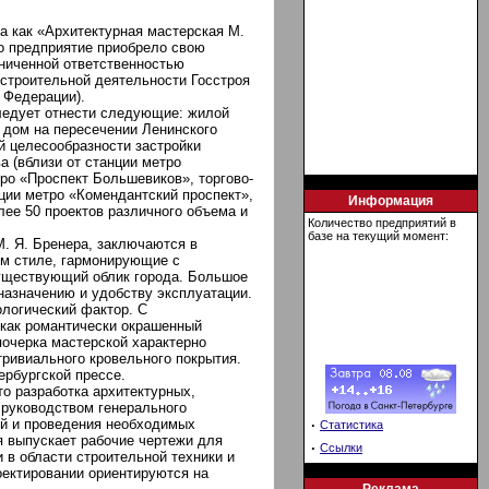
а как «Архитектурная мастерская М.
го предприятие приобрело свою
ниченной ответственностью
 строительной деятельности Госстроя
 Федерации).
ледует отнести следующие: жилой
й дом на пересечении Ленинского
й целесообразности застройки
а (вблизи от станции метро
тро «Проспект Большевиков», торгово-
нции метро «Комендантский проспект»,
Информация
ее 50 проектов различного объема и
Количество предприятий в
базе на текущий момент:
М. Я. Бренера, заключаются в
ом стиле, гармонирующие с
существующий облик города. Большое
назначению и удобству эксплуатации.
ологический фактор. С
 как романтически окрашенный
очерка мастерской характерно
тривиального кровельного покрытия.
рбургской прессе.
то разработка архитектурных,
 руководством генерального
ий и проведения необходимых
·
Статистика
я выпускает рабочие чертежи для
·
Ссылки
 в области строительной техники и
роектировании ориентируются на