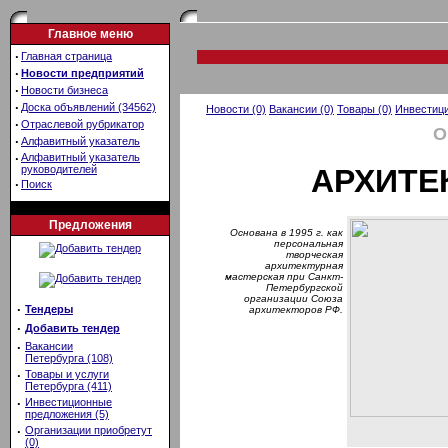
Главное меню
·
Главная страница
·
Новости предприятий
·
Новости бизнеса
·
Доска объявлений (34562)
Новости (0)
Вакансии (0)
Товары (0)
Инвестици
·
Отраслевой рубрикатор
О
·
Алфавитный указатель
·
Алфавитный указатель
руководителей
АРХИТЕ
·
Поиск
Предложения
Основана в 1995 г. как
персональная
творческая
архитектурная
мастерская при Санкт-
Петербургской
организации Союза
·
Тендеры
архитекторов РФ.
·
Добавить тендер
·
Вакансии
Петербурга (108)
·
Товары и услуги
Петербурга (411)
·
Инвестиционные
предложения (5)
·
Организации приобретут
(0)