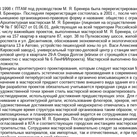
В 1998 г. ПТАМ под руководством М. Я. Бренера была перерегистрирован
Я. Бренера». Последняя перерегистрация состоялась в 2001 г., после че
нынешнюю организационно-правовую форму и название: общество с огра
«Архитектурная мастерская М. Я. Бренера» (лицензия на осуществление
РФ № Г 907427 от 01.06.01, действующая на всей территории Российской
К числу важнейших проектов, выполненных мастерской М. Я. Бренера, с
дом на 157 квартир в квартале 87, корп. 38 по Пулковскому шоссе, жило
проспекта и ул. Десантников, обоснование экономической и экологическо
квартала 13 в Автово, устройство пешеходной зоны по ул. Васи Алексеев
«Кировский завод»), универсальный торгово-деловой центр у станции ме
деловой центр в квартале 29-А Озера Долгое (вблизи от строящейся ста
совместно с мастерской № 6 ЛенНИИпроекта). Мастерской выполнено бол
сложности.
Принципы архитектурного проектирования, которым следует мастерская 
стремлении создавать эстетически значимые произведения в современн
традиционной петербургской застройкой и органично вписывающиеся в 
значение в мастерской придают соответствию внешнего вида здания его 
При разработке проектов обязательно учитывается природная среда и эк
художественной точки зрения стиль мастерской можно охарактеризовать
постмодернизм, использующий достижения предшествующих эпох. Для п
внимание к архитектурной детали, использование флюгеров, эркеров, не
Художественные достижения мастерской неоднократно отмечались в пете
В настоящее время структура мастерской организована таким образом, ч
композиционных и планировочных решений ведется ее сотрудниками под
директора архитектора М. Я. Бренера. После одобрения эскизных решен
согласований в КГА и соответствующих городских инстанциях мастерска
строительства. Сотрудники мастерской внимательно следят за новинками
строительных материалов, как импортных, так и отечественных, и при п