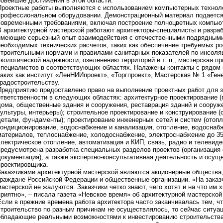
новейшие достижения в этой области.
Проектные работы выполняются с использованием компьютерных технол
профессиональном оборудовании. Демонстрационный материал подается 
современными требованиями, включая построение полноцветных компью
В архитектурной мастерской работают архитекторы-специалисты и разра
имеющие серьезный опыт взаимодействия с отечественными подрядными
необходимых технических расчетов, таких как обеспечение требуемых р
строительными нормами и правилами санитарных показателей по инсоляц
экологической надежности, озеленению территорий и т. п., мастерская п
специалистов в соответствующих областях. Налажены контакты с рядом 
таких как институт «ЛенНИИпроект», «Торгпроект», Мастерская № 1 «Ген
градостроительству.
Предприятию предоставлено право на выполнение проектных работ для з
ответственности в следующих областях: архитектурное проектирование 
дома, общественные здания и сооружения, реставрация зданий и сооруже
культуры, интерьеры); строительное проектирование и конструирование (
детали, фундаменты); проектирование инженерных сетей и систем (отопл
кондиционирование, водоснабжение и канализация, отопление, водоснаб
материалов, теплоснабжение, холодоснабжение, электроснабжение до 35
электрическое отопление, автоматизация и КИП, связь, радио и телевиде
предусмотрена разработка специальных разделов проектов (организация 
документация), а также экспертно-консультативная деятельность и осущ
проектировщика.
Заказчиками архитектурной мастерской являются акционерные общества
граждане Российской Федерации и общественные организации. «На заказ
мастерской не жалуются. Заказчики четко знают, чего хотят и на что им 
приятно», – писала газета «Невское время» об архитектурной мастерской
Если в прежние времена работа архитектора часто заканчивалась тем, чт
строительство по разным причинам не осуществлялось, то сейчас ситуац
обладающие реальными возможностями к инвестированию строительства