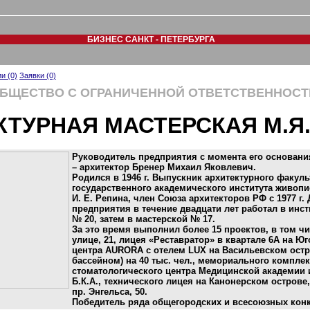
БИЗНЕС САНКТ - ПЕТЕРБУРГА
и (0)
Заявки (0)
БЩЕСТВО С ОГРАНИЧЕННОЙ ОТВЕТСТВЕННОС
КТУРНАЯ МАСТЕРСКАЯ М.Я
Руководитель предприятия с момента его основания
– архитектор Бренер Михаил Яковлевич.
Родился в 1946 г. Выпускник архитектурного факуль
государственного академического института живопи
И. Е. Репина, член Союза архитекторов РФ с 1977 г
предприятия в течение двадцати лет работал в инс
№ 20, затем в мастерской № 17.
За это время выполнил более 15 проектов, в том чи
улице, 21, лицея «Реставратор» в квартале 6А на Ю
центра AURORA с отелем LUX на Васильевском остр
бассейном) на 40 тыс. чел., мемориального компле
стоматологического центра Медицинской академии и
Б.К.А., технического лицея на Канонерском острове
пр. Энгельса, 50.
Победитель ряда общегородских и всесоюзных кон