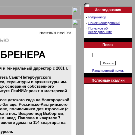
Исследования
·
Рубрикатор
·
Поиск исследований
·
Полезное об
исследованиях
Hosts:8601 Hits:10581
ТЬЮ
Поиск
.БРЕНЕРА
 и генеральный директор с 2001 г.
Расширенный поиск
тета Санкт-Петербургского
Полезные ссылки
си, скульптуры и архитектуры им.
. До основания собственного
титуте ЛенНИИпроект в мастерской
сле детского сада на Новгородской
го-Западе, Российско-Австрийского
ове, поликлиники для взрослых (с
кса в пос. Вещево под Выборгом,
м. акад. Павлова в квартале 7
, жилого дома на 154 квартиры на
курсов.