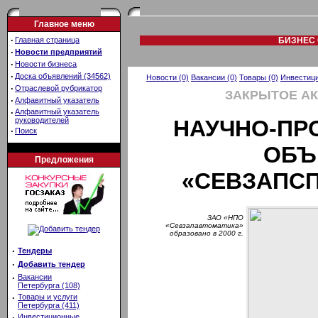
Главное меню
·
Главная страница
БИЗНЕС 
·
Новости предприятий
·
Новости бизнеса
·
Доска объявлений (34562)
Новости (0)
Вакансии (0)
Товары (0)
Инвестици
·
Отраслевой рубрикатор
ЗАКРЫТОЕ А
·
Алфавитный указатель
·
Алфавитный указатель
руководителей
НАУЧНО-ПР
·
Поиск
ОБЪ
Предложения
«СЕВЗАПС
ЗАО «НПО
«Севзапавтоматика»
образовано в 2000 г.
·
Тендеры
·
Добавить тендер
·
Вакансии
Петербурга (108)
·
Товары и услуги
Петербурга (411)
·
Инвестиционные