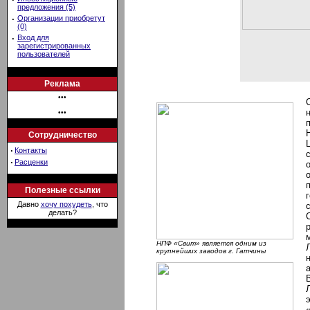
предложения (5)
·
Организации приобретут
(0)
·
Вход для
зарегистрированных
пользователей
Реклама
•••
•••
Сотрудничество
·
Контакты
·
Расценки
Полезные ссылки
Давно
хочу похудеть
, что
делать?
НПФ «Свит» является одним из
крупнейших заводов г. Гатчины