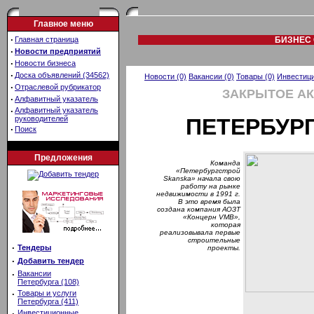
Главное меню
·
Главная страница
БИЗНЕС 
·
Новости предприятий
·
Новости бизнеса
·
Доска объявлений (34562)
Новости (0)
Вакансии (0)
Товары (0)
Инвестици
·
Отраслевой рубрикатор
ЗАКРЫТОЕ А
·
Алфавитный указатель
·
Алфавитный указатель
руководителей
ПЕТЕРБУР
·
Поиск
Предложения
Команда
«Петербургстрой
Skanska» начала свою
работу на рынке
недвижимости в 1991 г.
В это время была
создана компания АОЗТ
«Концерн VMB»,
которая
реализовывала первые
строительные
·
Тендеры
проекты.
·
Добавить тендер
·
Вакансии
Петербурга (108)
·
Товары и услуги
Петербурга (411)
·
Инвестиционные