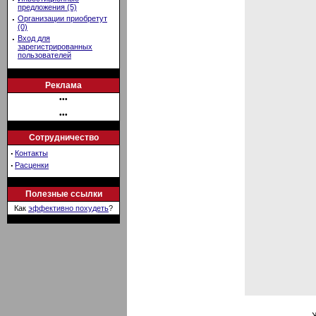
предложения (5)
·
Организации приобретут
(0)
·
Вход для
зарегистрированных
пользователей
Реклама
•••
•••
Сотрудничество
·
Контакты
·
Расценки
Полезные ссылки
Как
эффективно похудеть
?