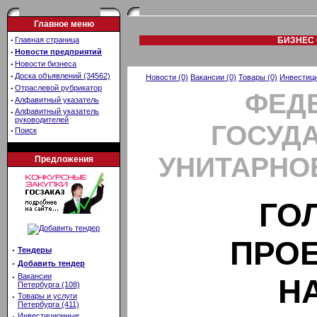
Главное меню
·
Главная страница
БИЗНЕС 
·
Новости предприятий
·
Новости бизнеса
·
Доска объявлений (34562)
Новости (0)
Вакансии (0)
Товары (0)
Инвестици
·
Отраслевой рубрикатор
ФЕД
·
Алфавитный указатель
·
Алфавитный указатель
руководителей
ГОСУД
·
Поиск
УНИТАРНО
Предложения
ГО
ПРО
·
Тендеры
·
Добавить тендер
·
Вакансии
Н
Петербурга (108)
·
Товары и услуги
Петербурга (411)
·
Инвестиционные