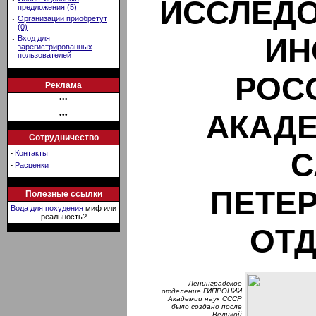
ИССЛЕД
предложения (5)
·
Организации приобретут
(0)
ИН
·
Вход для
зарегистрированных
пользователей
РОС
Реклама
•••
АКАДЕ
•••
Сотрудничество
С
·
Контакты
·
Расценки
ПЕТЕ
Полезные ссылки
Вода для похудения
миф или
реальность?
ОТ
Ленинградское
отделение ГИПРОНИИ
Академии наук СССР
было создано после
Великой