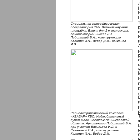
Специальная астрофизическая
обсерватория РАН. Верхняя научная
площадка. Башня для 1 м телескопа.
Архитекторы Еникеев Д.Х.,
Подольский Б.А., конструкторы
Калинин И.А., Вебер Д.М., Шиманов
И.В.
Радиоастрономический комплекс
«КВАЗАР» КВО. Наблюдательный
пункт в пос. Светлом Ленинградской
области. Архитектор Подольский Б.А.
при участии Васильева И.Д. и
Сегаловой С.А., конструкторы
Калинин И.А., Вебер Д.М.