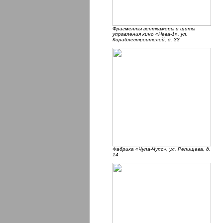
Фрагменты венткамеры и щиты
управления кино «Нева-1», ул.
Кораблестроителей, д. 33
Фабрика «Чупа-Чупс», ул. Репищева, д.
14