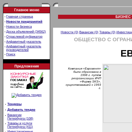
Главное меню
·
Главная страница
БИЗНЕС 
·
Новости предприятий
·
Новости бизнеса
·
Доска объявлений (34562)
Новости (0)
Вакансии (0)
Товары (0)
Инвестици
·
Отраслевой рубрикатор
ОБЩЕСТВО С ОГРАН
·
Алфавитный указатель
·
Алфавитный указатель
руководителей
Е
·
Поиск
Предложения
Компания «Евровент»
была образована в
1998 г. путём
реорганизации ИЧП
«Фирма SKS»,
существовавшей с 1993
г.
·
Тендеры
·
Добавить тендер
·
Вакансии
Петербурга (108)
·
Товары и услуги
Петербурга (411)
·
Инвестиционные