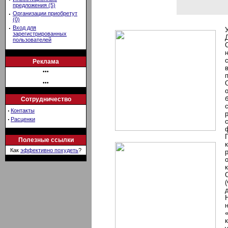
предложения (5)
·
Организации приобретут
(0)
·
Вход для
зарегистрированных
пользователей
Реклама
•••
•••
Сотрудничество
·
Контакты
·
Расценки
Полезные ссылки
Как
эффективно похудеть
?
д