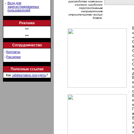
руководство компании
·
Вход для
считало наиболее
зарегистрированных
перспективным
пользователей
направлением
строительство жилых
домов.
Реклама
•••
•••
Сотрудничество
·
Контакты
·
Расценки
Полезные ссылки
Как
эффективно похудеть
?