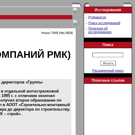
Исследования
·
Рубрикатор
·
Поиск исследований
·
Полезное об
исследованиях
Hosts:7948 Hits:9836
Поиск
ОМПАНИЙ РМК)
Расширенный поиск
Полезные ссылки
а директоров «Группы
бу в отдельной мотострелковой
 1995 г. с отличием окончил
получил второе образование по
тал в АООТ «Строительно-монтажный
ра до директора по строительству.
К – строй».