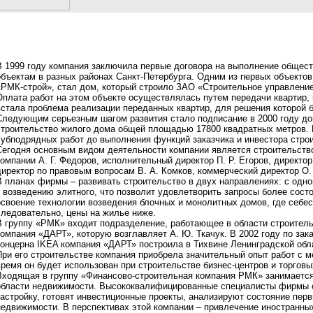
В 1999 году компания заключила первые договора на выполнение общест
объектам в разных районах Санкт-Петербурга. Одним из первых объектов
«РМК-строй», стал дом, который строило ЗАО «Строительное управление
Оплата работ на этом объекте осуществлялась путем передачи квартир, 
встала проблема реализации переданных квартир, для решения которой 
Следующим серьезным шагом развития стало подписание в 2000 году до
строительство жилого дома общей площадью 17800 квадратных метров. 
субподрядных работ до выполнения функций заказчика и инвестора стро
Сегодня основным видом деятельности компании является строительств
компании А. Г. Федoров, исполнительный директор П. Р. Егоров, директор
директор по правовым вопросам В. А. Комков, коммерческий директор О.
В планах фирмы – развивать строительство в двух направлениях: с одно
к возведению элитного, что позволит удовлетворить запросы более состо
освоение технологии возведения блочных и монолитных домов, где себе
следовательно, цены на жилье ниже.
В группу «РМК» входит подразделение, работающее в области строител
компания «ДАРТ», которую возглавляет А. Ю. Ткачук. В 2002 году по за
концерна IKEA компания «ДАРТ» построила в Тихвине Ленинградской обл
При его строительстве компания приобрела значительный опыт работ с 
время он будет использован при строительстве бизнес-центров и торговы
Входящая в группу «Финансово-строительная компания РМК» занимается
области недвижимости. Высококвалифицированные специалисты фирмы 
застройку, готовят инвестиционные проекты, анализируют состояние перв
недвижимости. В перспективах этой компании – привлечение иностранны