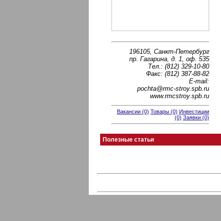
196105, Санкт-Петербург
пр. Гагарина, д. 1, оф. 535
Тел.: (812) 329-10-80
Факс: (812) 387-88-82
E-mail:
pochta@rmc-stroy.spb.ru
www.rmcstroy.spb.ru
Вакансии (0)
Товары (0)
Инвестиции
(0)
Заявки (0)
Полезные статьи