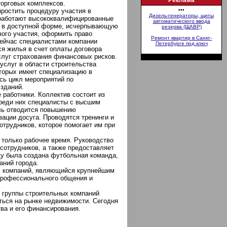
Реклама
торговых комплексов.
ростить процедуру участия в
•••
Дизель-генераторы, щиты
 работают высококвалифицированные
автоматического ввода
, в доступной форме, исчерпывающую
резерва (ЩАВР)
ого участия, оформить право
Ремонт квартир в Санкт-
Сейчас специалистами компании
Петербурге под ключ
ся жилья в счет оплаты договора
слуг страхования финансовых рисков.
услуг в области строительства
торых имеет специализацию в
сь цикл мероприятий по
 зданий.
 работники. Коллектив состоит из
Среди них специалисты с высшим
ль отводится повышению
ации досуга. Проводятся тренинги и
трудников, которое помогает им при
 только рабочее время. Руководство
сотрудников, а также предоставляет
ду была создана футбольная команда,
аний города.
х компаний, являющийся крупнейшим
профессионального общения и
 группы строительных компаний
ться на рынке недвижимости. Сегодня
тва и его финансирования.