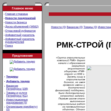
Главное меню
·
Главная страница
·
Новости предприятий
·
Новости бизнеса
·
Доска объявлений (34562)
Новости (0)
Вакансии (0)
Товары (0)
Инвестици
·
Отраслевой рубрикатор
·
Алфавитный указатель
·
Алфавитный указатель
руководителей
РМК-СТРОЙ 
·
Поиск
Предложения
«Группа строительных
компаний РМК» берет
начало с образования
закрытого
акционерного
общества «РМК-
строй» в 1998 г.
·
Тендеры
Занять нишу в
строительном
·
Добавить тендер
бизнесе, не имея
громкого имени и
·
Вакансии
достаточной
Петербурга (108)
финансовой поддержки,
·
Товары и услуги
было действительно
Петербурга (411)
непростой задачей.
Первым шагом стало
·
Инвестиционные
выполнение
предложения (5)
строительных работ
·
Организации приобретут
на промышленных
(0)
объектах. Однако