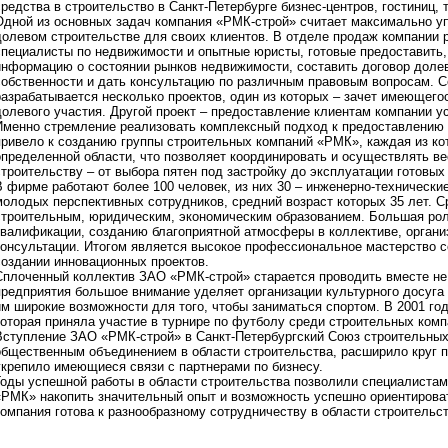
средства в строительство в Санкт-Петербурге бизнес-центров, гостиниц, 
Одной из основных задач компания «РМК-строй» считает максимально уп
долевом строительстве для своих клиентов. В отделе продаж компании
специалисты по недвижимости и опытные юристы, готовые предоставить
информацию о состоянии рынков недвижимости, составить договор долев
собственности и дать консультацию по различным правовым вопросам. 
разрабатывается несколько проектов, один из которых – зачет имеющего
долевого участия. Другой проект – предоставление клиентам компании у
Именно стремление реализовать комплексный подход к предоставлению 
привело к созданию группы строительных компаний «РМК», каждая из ко
определенной области, что позволяет координировать и осуществлять ве
строительству – от выбора пятен под застройку до эксплуатации готовых
В фирме работают более 100 человек, из них 30 – инженерно-технические
молодых перспективных сотрудников, средний возраст которых 35 лет. 
строительным, юридическим, экономическим образованием. Большая ро
квалификации, созданию благоприятной атмосферы в коллективе, организ
консультации. Итогом является высокое профессиональное мастерство со
создании инновационных проектов.
Сплоченный коллектив ЗАО «РМК-строй» старается проводить вместе не
предприятия большое внимание уделяет организации культурного досуга 
им широкие возможности для того, чтобы заниматься спортом. В 2001 го
которая приняла участие в турнире по футболу среди строительных комп
Вступление ЗАО «РМК-строй» в Санкт-Петербургский Союз строительны
общественным объединением в области строительства, расширило круг 
укрепило имеющиеся связи с партнерами по бизнесу.
Годы успешной работы в области строительства позволили специалистам
«РМК» накопить значительный опыт и возможность успешно ориентирова
компания готова к разнообразному сотрудничеству в области строительс