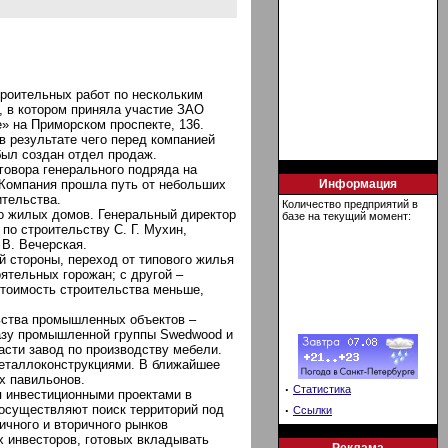
роительных работ по нескольким
, в котором приняла участие ЗАО
» на Приморском проспекте, 136.
в результате чего перед компанией
был создан отдел продаж.
говора генерального подряда на
Компания прошла путь от небольших
Информация
ительства.
Количество предприятий в
о жилых домов. Генеральный директор
базе на текущий момент:
 по строительству С. Г. Мухин,
 В. Вечерская.
й стороны, переход от типового жилья
ятельных горожан; с другой –
стоимость строительства меньше,
ьства промышленных объектов –
казу промышленной группы Swedwood и
асти завод по производству мебели.
металлоконструкциями. В ближайшее
х павильонов.
·
Статистика
 инвестиционными проектами в
осуществляют поиск территорий под
·
Ссылки
ичного и вторичного рынков
х инвесторов, готовых вкладывать