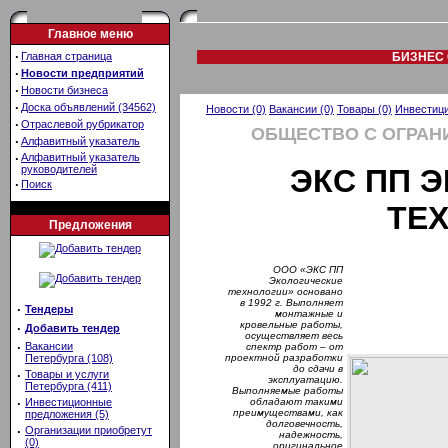
Главное меню
·
Главная страница
БИЗНЕС 
·
Новости предприятий
·
Новости бизнеса
·
Доска объявлений (34562)
Новости (0)
Вакансии (0)
Товары (0)
Инвестици
·
Отраслевой рубрикатор
ОБЩЕСТВО С ОГРАН
·
Алфавитный указатель
·
Алфавитный указатель
руководителей
ЭКС ПП 
·
Поиск
ТЕ
Предложения
ООО «ЭКС ПП
Экологические
технологии» основано
в 1992 г. Выполняет
·
Тендеры
монтажные и
кровельные работы,
·
Добавить тендер
осуществляет весь
·
Вакансии
спектр работ – от
Петербурга (108)
проектной разработки
до сдачи в
·
Товары и услуги
эксплуатацию.
Петербурга (411)
Выполняемые работы
·
Инвестиционные
обладают такими
преимуществами, как
предложения (5)
долговечность,
·
Организации приобретут
надежность,
(0)
оригинальное