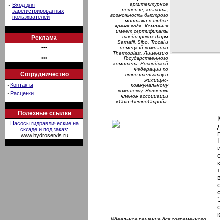
архитектурное
·
Вход для
решение, красота,
зарегистрированных
возможность быстрого
пользователей
монтажа в любое
время года. Компания
имеет сертификаты
швейцарских фирм
Реклама
Sarnafil, Sibo, Trocal и
•••
немецкой компании
Thermoplast. Лицензию
•••
Государственного
комитета Российской
Федерации по
Сотрудничество
строительству и
жилищно-
·
Контакты
коммунальному
комплексу. Является
·
Расценки
членом ассоциации
«СоюзПетроСтрой».
Полезные ссылки
Насосы гидравлические на
складе и под заказ:
www.hydroservis.ru
Идеальное решение для современного