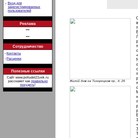
·
Вход для
зарегистрированных
пользователей
Реклама
•••
•••
Сотрудничество
·
Контакты
·
Расценки
Полезные ссылки
Сайт www.pohudet21vek.ru
расскажет как
правильно
Жилой дом на Тихорецком пр., д. 26
похудеть
!