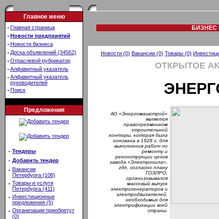
Главное меню
·
Главная страница
БИЗНЕС 
·
Новости предприятий
·
Новости бизнеса
·
Доска объявлений (34562)
Новости (0)
Вакансии (0)
Товары (0)
Инвестици
·
Отраслевой рубрикатор
ОТКРЫТОЕ А
·
Алфавитный указатель
·
Алфавитный указатель
руководителей
ЭНЕР
·
Поиск
Предложения
АО «Энергомашстрой»
является
правопреемником
строительной
конторы, которая была
основана в 1928 г. для
выполнения работ по
·
Тендеры
ремонту и
реконструкции цехов
·
Добавить тендер
завода «Электросила»,
где, согласно плану
·
Вакансии
ГОЭЛРО,
Петербурга (108)
организовывался
·
Товары и услуги
массовый выпуск
Петербурга (411)
электрогенераторов и
электродвигателей,
·
Инвестиционные
необходимых для
предложения (5)
электрификации всей
·
Организации приобретут
страны.
(0)