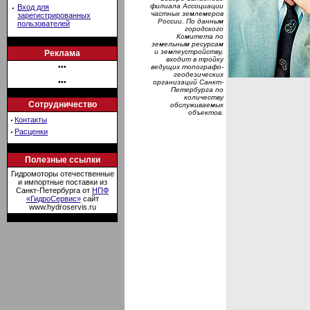
филиала Ассоциации
·
Вход для
частных землемеров
зарегистрированных
России. По данным
пользователей
городского
Комитета по
земельным ресурсам
и землеустройству,
Реклама
входит в тройку
•••
ведущих топографо-
геодезических
•••
организаций Санкт-
Петербурга по
количеству
Сотрудничество
обслуживаемых
объектов.
·
Контакты
·
Расценки
Полезные ссылки
Гидромоторы отечественные
и импортные поставки из
Санкт-Петербурга от
НПФ
«ГидроСервис»
сайт
www.hydroservis.ru