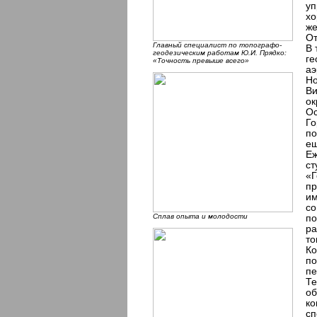
уп
хо
же
От
Главный специалист по топографо-
В 
геодезическим работам Ю.И. Прядко:
ге
«Точность превыше всего»
аэ
Но
Ви
ок
Ос
Го
по
ещ
Еж
ст
«Г
пр
им
со
Сплав опыта и молодости
по
ра
то
Ко
по
пе
Те
об
ко
сп