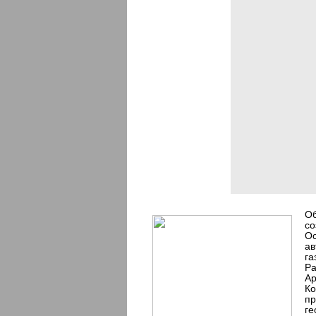
Об
со
Ос
ав
га
Ра
Ар
Ко
пр
ге