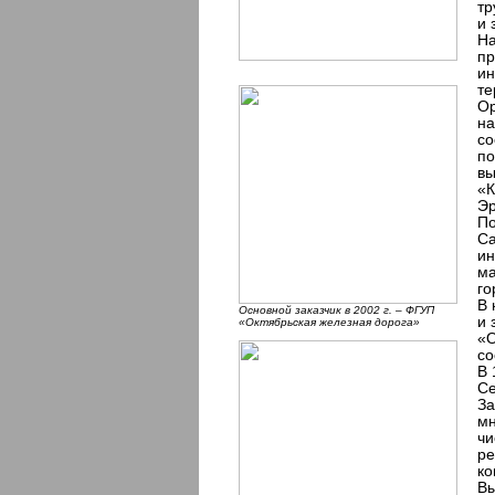
тр
и 
На
пр
ин
те
Ор
на
со
по
вы
«К
Эр
По
Са
ин
ма
го
В 
Основной заказчик в 2002 г. – ФГУП
и 
«Октябрьская железная дорога»
«О
со
В 
Се
За
мн
чи
ре
ко
Вы