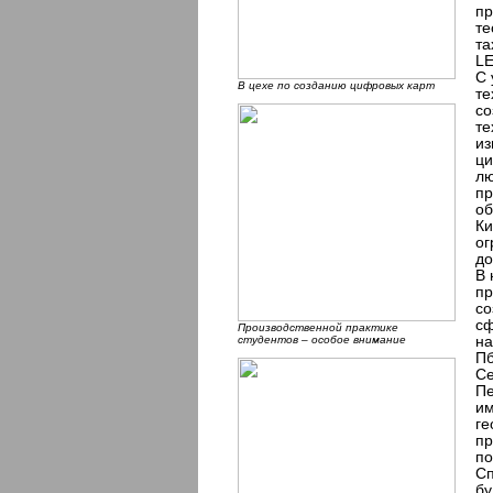
пр
те
та
LE
С 
В цехе по созданию цифровых карт
те
со
те
из
ци
лю
пр
об
Ки
ог
до
В 
пр
со
сф
Производственной практике
студентов – особое внимание
на
Пб
Се
Пе
им
ге
пр
по
Сп
бу