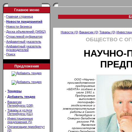
Главное меню
·
Главная страница
Б
·
Новости предприятий
·
Новости бизнеса
·
Доска объявлений (34562)
Новости (0)
Вакансии (0)
Товары (0)
Инвестици
·
Отраслевой рубрикатор
ОБЩЕСТВО С О
·
Алфавитный указатель
·
Алфавитный указатель
руководителей
НАУЧНО-
·
Поиск
ПРЕДП
Предложения
ООО «Научно-
производственное
предприятие
«БЕНТА» создано в
·
Тендеры
июле 1991 г.
Предприятие
·
Добавить тендер
выполняет
·
Вакансии
топографо-
Петербурга (108)
геодезические и
землеустроительные
·
Товары и услуги
работы в Санкт-
Петербурга (411)
Петербурге и
·
Инвестиционные
Северно-Западном
регионе РФ.
предложения (5)
Является
·
Организации приобретут
организатором
(0)
Северо-Западного