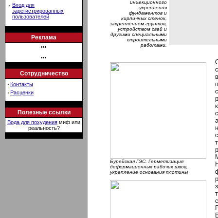
инъекционного
·
Вход для
укрепления
зарегистрированных
фундаментов и
пользователей
кирпичных стенок,
закреплением грунтов,
устройством свай и
другими специальными
Реклама
строительными
работами.
•••
•••
Сотрудничество
·
Контакты
·
Расценки
Полезные ссылки
Вода для похудения
миф или
реальность?
Бурейская ГЭС. Герметизация
деформационных рабочих швов,
укрепление основания плотины