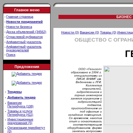
Главное меню
·
Главная страница
БИЗНЕС 
·
Новости предприятий
·
Новости бизнеса
·
Доска объявлений (34562)
Новости (0)
Вакансии (0)
Товары (0)
Инвестици
·
Отраслевой рубрикатор
ОБЩЕСТВО С ОГРАН
·
Алфавитный указатель
·
Алфавитный указатель
руководителей
Г
·
Поиск
Предложения
ООО «Геоизол»
образовано в 1994 г.
специалистами из
ЛИСИ, ВНИИГ им.
Веденеева и ЛГИ.
Коллектив
строителей,
·
Тендеры
гидротехников и
горных инженеров
·
Добавить тендер
занялся осушением и
гидроизоляцией
·
Вакансии
подвалов,
Петербурга (108)
приспособлением их
·
Товары и услуги
под офисные и
Петербурга (411)
складские помещения.
Со временем, накопив
·
Инвестиционные
опыт и оснастившись
предложения (5)
соответствующим
·
Организации приобретут
оборудованием, фирма
(0)
занялась вопросами