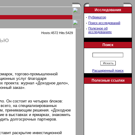
Исследования
·
Рубрикатор
·
Поиск исследований
·
Полезное об
исследованиях
Hosts:4572 Hits:5429
ТЬЮ
Поиск
Расширенный поиск
ярмарок, торгово-промышленной
ционных услуг благодаря
Полезные ссылки
ых проекта: журнал «Доходное дело»,
онный заказ».
ло. Он состоит из четырех блоков:
 всего, на специализированных
дям, принимающим решения. «Доходное
ие в выставках и ярмарках, знакомить
одить долгосрочных партнеров.
ставит раскрытие инвестиционной