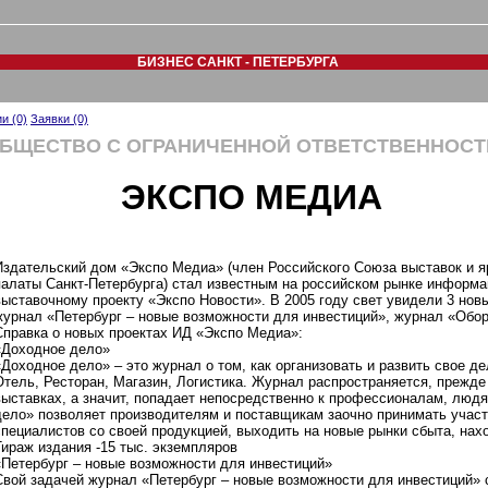
БИЗНЕС САНКТ - ПЕТЕРБУРГА
и (0)
Заявки (0)
БЩЕСТВО С ОГРАНИЧЕННОЙ ОТВЕТСТВЕННОС
ЭКСПО МЕДИА
Издательский дом «Экспо Медиа» (член Российского Союза выставок и 
палаты Санкт-Петербурга) стал известным на российском рынке информа
выставочному проекту «Экспо Новости». В 2005 году свет увидели 3 нов
журнал «Петербург – новые возможности для инвестиций», журнал «Обор
Справка о новых проектах ИД «Экспо Медиа»:
«Доходное дело»
«Доходное дело» – это журнал о том, как организовать и развить свое де
Отель, Ресторан, Магазин, Логистика. Журнал распространяется, прежде
выставках, а значит, попадает непосредственно к профессионалам, лю
дело» позволяет производителям и поставщикам заочно принимать участ
специалистов со своей продукцией, выходить на новые рынки сбыта, нах
Тираж издания -15 тыс. экземпляров
«Петербург – новые возможности для инвестиций»
Свой задачей журнал «Петербург – новые возможности для инвестиций» 