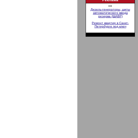
Реклама
•••
Дизель-генераторы, щиты
автоматического ввода
резерва (ЩАВР)
Ремонт квартир в Санкт-
Петербурге под ключ