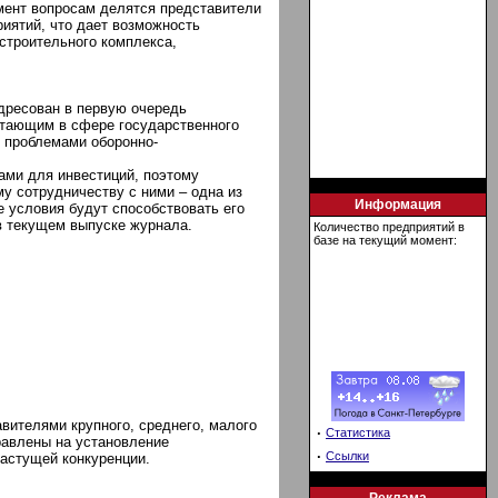
мент вопросам делятся представители
иятий, что дает возможность
строительного комплекса,
адресован в первую очередь
отающим в сфере государственного
я проблемами оборонно-
ами для инвестиций, поэтому
у сотрудничеству с ними – одна из
Информация
е условия будут способствовать его
в текущем выпуске журнала.
Количество предприятий в
базе на текущий момент:
вителями крупного, среднего, малого
·
Статистика
равлены на установление
·
Ссылки
астущей конкуренции.