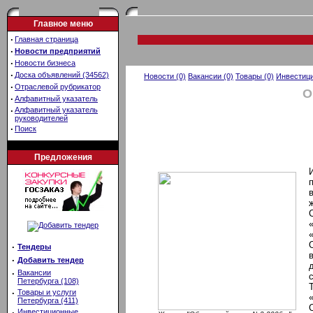
Главное меню
·
Главная страница
·
Новости предприятий
·
Новости бизнеса
·
Доска объявлений (34562)
Новости (0)
Вакансии (0)
Товары (0)
Инвестици
·
Отраслевой рубрикатор
О
·
Алфавитный указатель
·
Алфавитный указатель
руководителей
·
Поиск
Предложения
·
Тендеры
·
Добавить тендер
·
Вакансии
Петербурга (108)
·
Товары и услуги
Петербурга (411)
·
Инвестиционные