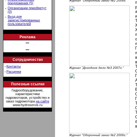
Журнал "Оборонный заказ №2 2006г."
предложения (5)
·
Организации приобретут
(0)
·
Вход для
зарегистрированных
пользователей
Реклама
•••
•••
Сотрудничество
·
Контакты
Журнал "Доходное дело №3 2007г."
·
Расценки
Полезные ссылки
Гидрооборудование,
характеристики
гидромоторов, устройство и
заказ гидромотора
на сайте
www.hydroservis.ru
Журнал "Оборонный заказ №2 2006г."