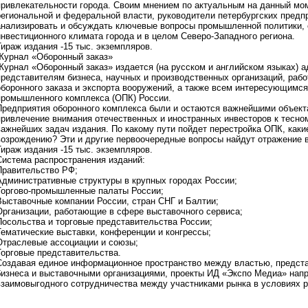
привлекательности города. Своим мнением по актуальным на данный мо
региональной и федеральной власти, руководители петербургских предпр
анализировать и обсуждать ключевые вопросы промышленной политики, 
инвестиционного климата города и в целом Северо-Западного региона.
Тираж издания -15 тыс. экземпляров.
Журнал «Оборонный заказ»
Журнал «Оборонный заказ» издается (на русском и английском языках) 
представителям бизнеса, научных и производственных организаций, раб
оборонного заказа и экспорта вооружений, а также всем интересующимс
промышленного комплекса (ОПК) России.
Предприятия оборонного комплекса были и остаются важнейшими объект
привлечение внимания отечественных и иностранных инвесторов к тесном
важнейших задач издания. По какому пути пойдет перестройка ОПК, каки
возрождению? Эти и другие первоочередные вопросы найдут отражение 
Тираж издания -15 тыс. экземпляров.
Система распространения изданий:
Правительство РФ;
Административные структуры в крупных городах России;
Торгово-промышленные палаты России;
Выставочные компании России, стран СНГ и Балтии;
Организации, работающие в сфере выставочного сервиса;
Посольства и торговые представительства России;
Тематические выставки, конференции и конгрессы;
Отраслевые ассоциации и союзы;
Торговые представительства.
Создавая единое информационное пространство между властью, предста
бизнеса и выставочными организациями, проекты ИД «Экспо Медиа» нап
взаимовыгодного сотрудничества между участниками рынка в условиях р