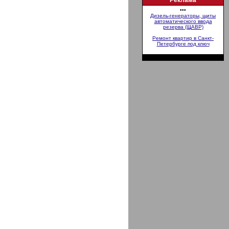
Реклама
•••
Дизель-генераторы, щиты
автоматического ввода
резерва (ЩАВР)
Ремонт квартир в Санкт-
Петербурге под ключ