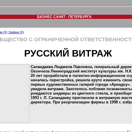
БИЗНЕС САНКТ - ПЕТЕРБУРГА
и (0)
Заявки (0)
БЩЕСТВО С ОГРАНИЧЕННОЙ ОТВЕТСТВЕННОС
РУССКИЙ ВИТРАЖ
Саландаева Людмила Павловна, генеральный дирек
Окончила Ленинградский институт культуры им. Н.К
20 лет проработала в патентно-информационном отд
началась перестройка, решила круто изменить свою с
первых художественных галерей города «Ариадну».
увидела витражи. Захотелось поближе познакомитьс
рождаются шедевры из цветного стекла, и приобщит
1993 г. Л. Саландаеву пригласили в витражную мас
директора. При реорганизации фирмы в 1998 г. изб