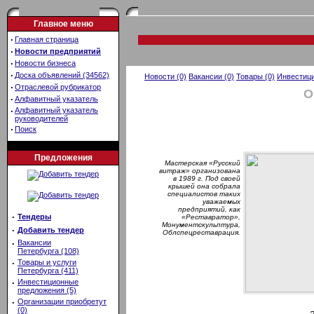
Главное меню
·
Главная страница
·
Новости предприятий
·
Новости бизнеса
·
Доска объявлений (34562)
Новости (0)
Вакансии (0)
Товары (0)
Инвестици
·
Отраслевой рубрикатор
О
·
Алфавитный указатель
·
Алфавитный указатель
руководителей
·
Поиск
Предложения
Мастерская «Русский
витраж» организована
в 1989 г. Под своей
крышей она собрала
специалистов таких
уважаемых
предприятий, как
·
Тендеры
«Реставратор»,
Монументскульптура,
·
Добавить тендер
Облспецреставрация.
·
Вакансии
Петербурга (108)
·
Товары и услуги
Петербурга (411)
·
Инвестиционные
предложения (5)
·
Организации приобретут
(0)