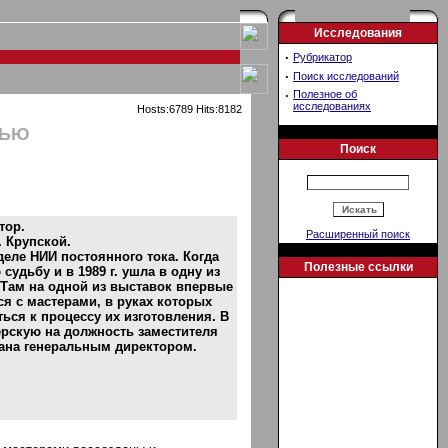
Исследования
·
Рубрикатор
·
Поиск исследований
·
Полезное об
исследованиях
Hosts:6789 Hits:8182
ТЬЮ
Поиск
тор.
Расширенный поиск
. Крупской.
еле НИИ постоянного тока. Когда
Полезные ссылки
удьбу и в 1989 г. ушла в одну из
 Там на одной из выставок впервые
я с мастерами, в руках которых
ься к процессу их изготовления. В
терскую на должность заместителя
рана генеральным директором.