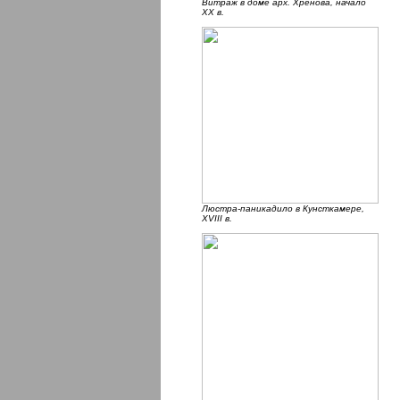
Витраж в доме арх. Хренова, начало
ХХ в.
Люстра-паникадило в Кунсткамере,
ХVIII в.