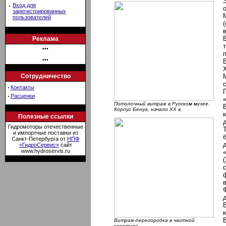
·
Вход для
зарегистрированных
пользователей
Реклама
•••
•••
Сотрудничество
·
Контакты
·
Расценки
Потолочный витраж в Русском музее.
Корпус Бенуа, начало ХХ в.
Полезные ссылки
Гидромоторы отечественные
и импортные поставки из
Санкт-Петербурга от
НПФ
«ГидроСервис»
сайт
www.hydroservis.ru
Витраж-перегородка в частной
квартире