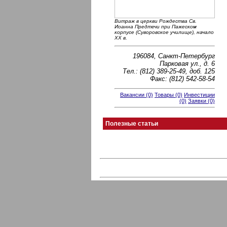
Витраж в церкви Рождества Св.
Иоанна Предтечи при Пажеском
корпусе (Суворовское училище), начало
ХХ в.
196084, Санкт-Петербург
Парковая ул., д. 6
Тел.: (812) 389-25-49, доб. 125
Факс: (812) 542-58-54
Вакансии (0)
Товары (0)
Инвестиции
(0)
Заявки (0)
Полезные статьи