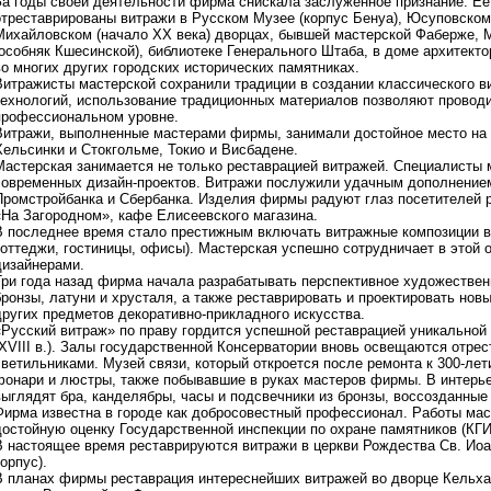
За годы своей деятельности фирма снискала заслуженное признание. Е
отреставрированы витражи в Русском Музее (корпус Бенуа), Юсуповском 
Михайловском (начало XX века) дворцах, бывшей мастерской Фаберже, М
(особняк Кшесинской), библиотеке Генерального Штаба, в доме архитект
во многих других городских исторических памятниках.
Витражисты мастерской сохранили традиции в создании классического в
технологий, использование традиционных материалов позволяют проводи
профессиональном уровне.
Витражи, выполненные мастерами фирмы, занимали достойное место на 
Хельсинки и Стокгольме, Токио и Висбадене.
Мастерская занимается не только реставрацией витражей. Специалисты м
современных дизайн-проектов. Витражи послужили удачным дополнением
Промстройбанка и Сбербанка. Изделия фирмы радуют глаз посетителей 
«На Загородном», кафе Елисеевского магазина.
В последнее время стало престижным включать витражные композиции в
коттеджи, гостиницы, офисы). Мастерская успешно сотрудничает в этой 
дизайнерами.
Три года назад фирма начала разрабатывать перспективное художествен
бронзы, латуни и хрусталя, а также реставрировать и проектировать нов
других предметов декоративно-прикладного искусства.
«Русский витраж» по праву гордится успешной реставрацией уникальной
(XVIII в.). Залы государственной Консерватории вновь освещаются отр
светильниками. Музей связи, который откроется после ремонта к 300-ле
фонари и люстры, также побывавшие в руках мастеров фирмы. В интерь
выглядят бра, канделябры, часы и подсвечники из бронзы, воссозданны
Фирма известна в городе как добросовестный профессионал. Работы мас
достойную оценку Государственной инспекции по охране памятников (КГ
В настоящее время реставрируются витражи в церкви Рождества Св. Ио
корпус).
В планах фирмы реставрация интереснейших витражей во дворце Кельха (