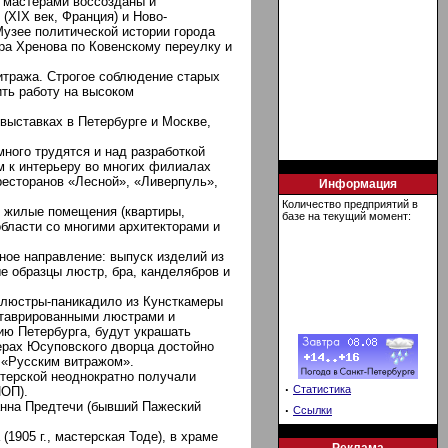
е мастерами воссозданы и
(XIX век, Франция) и Ново-
узее политической истории города
ора Хренова по Ковенскому переулку и
итража. Строгое соблюдение старых
ть работу на высоком
выставках в Петербурге и Москве,
ного трудятся и над разработкой
 к интерьеру во многих филиалах
ресторанов «Лесной», «Ливерпуль»,
Информация
Количество предприятий в
 жилые помещения (квартиры,
базе на текущий момент:
области со многими архитекторами и
ное направление: выпуск изделий из
ые образцы люстр, бра, канделябров и
 люстры-паникадило из Кунсткамеры
еставрированными люстрами и
тию Петербурга, будут украшать
ерах Юсуповского дворца достойно
е «Русским витражом».
терской неоднократно получали
·
Статистика
ИОП).
анна Предтечи (бывший Пажеский
·
Ссылки
1905 г., мастерская Тоде), в храме