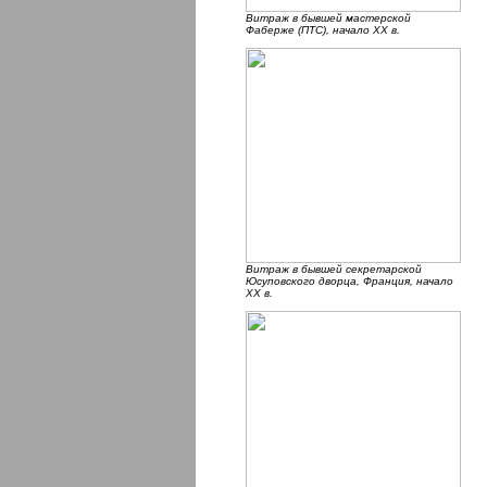
Витраж в бывшей мастерской
Фаберже (ПТС), начало ХХ в.
Витраж в бывшей секретарской
Юсуповского дворца, Франция, начало
ХХ в.