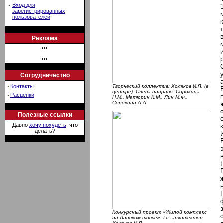
·
Вход для
зарегистрированных
пользователей
Реклама
•••
•••
Сотрудничество
·
Контакты
Творческий коллектив: Холяков И.Я. (в
центре). Слева направо: Сорокина
·
Расценки
Н.М., Матюрин К.М., Лин М.Ф.,
Сорокина А.А.
Полезные ссылки
Давно
хочу похудеть
, что
делать?
Конкурсный проект «Жилой комплекс
на Ланском шоссе». Гл. архитектор
Холяков И.Я.