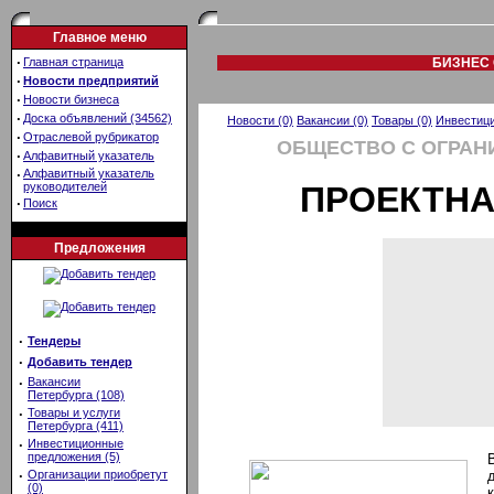
Главное меню
·
Главная страница
БИЗНЕС 
·
Новости предприятий
·
Новости бизнеса
·
Доска объявлений (34562)
Новости (0)
Вакансии (0)
Товары (0)
Инвестици
·
Отраслевой рубрикатор
ОБЩЕСТВО С ОГРАН
·
Алфавитный указатель
·
Алфавитный указатель
руководителей
ПРОЕКТНА
·
Поиск
Предложения
·
Тендеры
·
Добавить тендер
·
Вакансии
Петербурга (108)
·
Товары и услуги
Петербурга (411)
·
Инвестиционные
предложения (5)
·
Организации приобретут
(0)