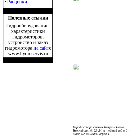
·
Расценки
Полезные ссылки
Гидрооборудование,
характеристики
гидромоторов,
устройство и заказ
гидромотора
на сайте
www.hydroservis.ru
Ограда собора святых Петра и Павла,
Невский пр., д. 22–24, а – общий вид и б –
сложные элементы ограды