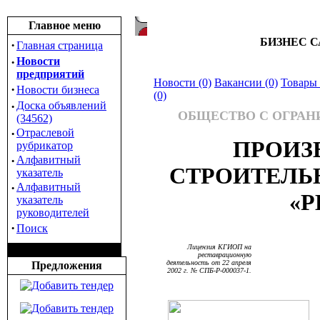
Главное меню
БИЗНЕС С
·
Главная страница
·
Новости
предприятий
Новости (0)
Вакансии (0)
Товары 
·
Новости бизнеса
(0)
·
Доска объявлений
ОБЩЕСТВО С ОГРА
(34562)
·
Отраслевой
ПРОИЗ
рубрикатор
·
Алфавитный
СТРОИТЕЛЬ
указатель
·
Алфавитный
«Р
указатель
руководителей
·
Поиск
Лицензия КГИОП на
реставрационную
деятельность от 22 апреля
Предложения
2002 г. № СПБ-Р-000037-1.