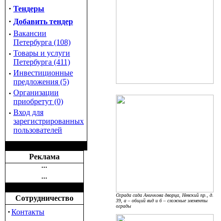
·
Тендеры
·
Добавить тендер
·
Вакансии
Петербурга (108)
·
Товары и услуги
Петербурга (411)
·
Инвестиционные
предложения (5)
·
Организации
приобретут (0)
·
Вход для
зарегистрированных
пользователей
Реклама
•••
•••
Ограда сада Аничкова дворца, Невский пр., д.
Сотрудничество
39, а – общий вид и б – сложные элементы
ограды
·
Контакты