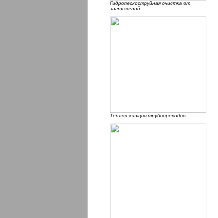
Гидропескоструйная очистка от
загрязнений
Теплоизоляция трубопроводов