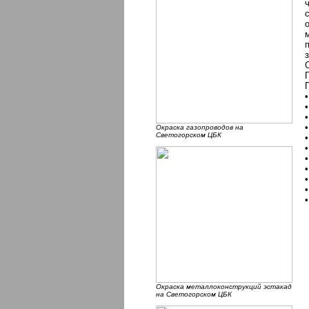
Окраска газопроводов на
Светогорском ЦБК
Окраска металлоконструкций эстакад
на Светогорском ЦБК