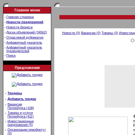
Главное меню
·
Главная страница
·
Новости предприятий
·
Новости бизнеса
·
Доска объявлений (34562)
Новости (0)
Вакансии (0)
Товары (0)
Инвестици
·
Отраслевой рубрикатор
О
·
Алфавитный указатель
·
Алфавитный указатель
руководителей
·
Поиск
Предложения
·
Тендеры
·
Добавить тендер
·
Вакансии
Петербурга (108)
·
Товары и услуги
Петербурга (411)
·
Инвестиционные
предложения (5)
·
Организации приобретут
(0)