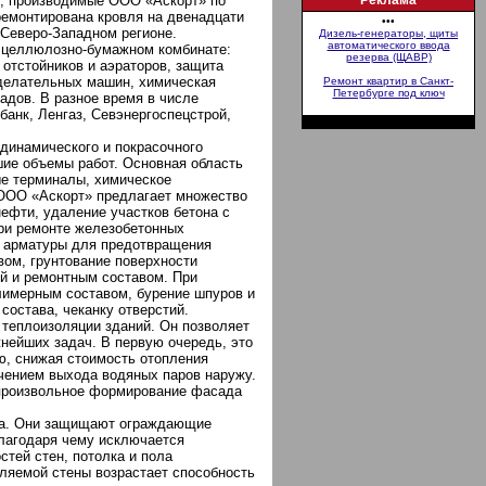
ы, производимые ООО «Аскорт» по
Реклама
ремонтирована кровля на двенадцати
•••
 Северо-Западном регионе.
Дизель-генераторы, щиты
автоматического ввода
м целлюлозно-бумажном комбинате:
резерва (ЩАВР)
 отстойников и аэраторов, защита
оделательных машин, химическая
Ремонт квартир в Санкт-
Петербурге под ключ
адов. В разное время в числе
анк, Ленгаз, Севэнергоспецстрой,
одинамического и покрасочного
шие объемы работ. Основная область
е терминалы, химическое
 ООО «Аскорт» предлагает множество
 нефти, удаление участков бетона с
При ремонте железобетонных
и арматуры для предотвращения
вом, грунтование поверхности
ей и ремонтным составом. При
лимерным составом, бурение шпуров и
состава, чеканку отверстий.
теплоизоляции зданий. Он позволяет
нейших задач. В первую очередь, это
ю, снижая стоимость отопления
печением выхода водяных паров наружу.
 произвольное формирование фасада
ва. Они защищают ограждающие
благодаря чему исключается
тей стен, потолка и пола
ляемой стены возрастает способность