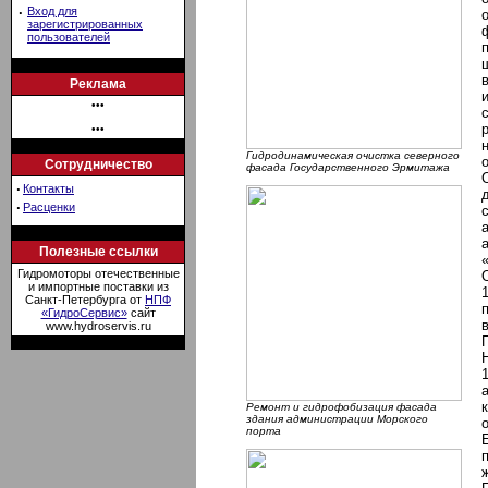
·
Вход для
зарегистрированных
пользователей
Реклама
•••
•••
Гидродинамическая очистка северного
Сотрудничество
фасада Государственного Эрмитажа
·
Контакты
·
Расценки
Полезные ссылки
Гидромоторы отечественные
и импортные поставки из
Санкт-Петербурга от
НПФ
«ГидроСервис»
сайт
www.hydroservis.ru
Ремонт и гидрофобизация фасада
здания администрации Морского
порта