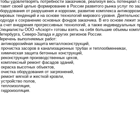
чтобы удовлетворять потребности заказчиков, реализуя весь потенциал с
ставит своей целью формирование в России развитого рынка услуг по за
оборудования от разрушения и коррозии, развитие комплекса антикорроз
мировых тенденций и на основе технологий мирового уровня. Деятельно
подходе к сохранению основных фондов заказчика. В его основе лежит 
за счет внедрения прогрессивных технологий, а также индивидуальных п
Специалисты ООО «Аскорт» готовы взять на себя большие объемы компле
Петербурга, Северо-Запада и других регионов России.
Перечень выполняемых работ:
• антикоррозийная защита металлоконструкций,
• прочистка засоров в канализационных трубах и теплообменниках,
• химическая защита бетонных конструкций,
• реконструкция производственных цехов,
• комплексный ремонт фасадов зданий,
• окраска высотных объектов,
• очистка оборудования от загрязнений,
• ремонт мягкой и жесткой кровли,
• устройство полов,
• теплоизоляция,
• гидроизоляция.