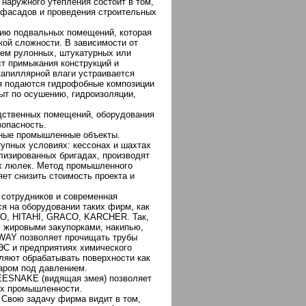
 наружного утепления состоит в том,
 фасадов и проведения строительных
ию подвальных помещений, которая
кой сложности. В зависимости от
ием рулонных, штукатурных или
ст примыкания конструкций и
апиллярной влаги устраивается
ия подаются гидрофобные композиции
ыт по осушению, гидроизоляции,
одственных помещений, оборудования
зопасность.
жные промышленные объекты.
тупных условиях: кессонах и шахтах
лизированных бригадах, производят
ых люлек. Метод промышленного
ет снизить стоимость проекта и
 сотрудников и современная
я на оборудовании таких фирм, как
, HITAHI, GRACO, KARCHER. Так,
с жировыми закупорками, накипью,
WAY позволяет прочищать трубы
ЭС и предприятиях химического
яют обрабатывать поверхности как
паром под давлением.
EESNAKE (видящая змея) позволяет
ях промышленности.
 Свою задачу фирма видит в том,