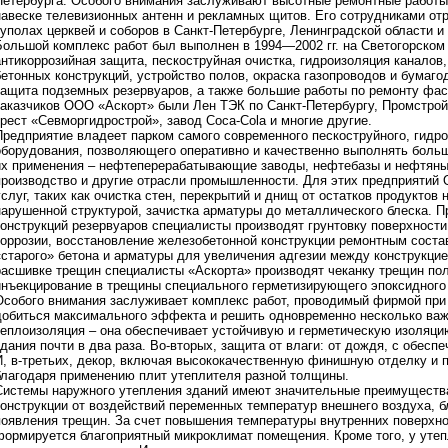
Петербурга. Особого внимания заслуживают высотные ремонтные работ
навеске телевизионных антенн и рекламных щитов. Его сотрудниками от
куполах церквей и соборов в Санкт-Петербурге, Ленинградской области и
Большой комплекс работ был выполнен в 1994—2002 гг. на Светогорско
антикоррозийная защита, пескоструйная очистка, гидроизоляция каналов,
бетонных конструкций, устройство полов, окраска газопроводов и бумаг
защита подземных резервуаров, а также большие работы по ремонту фас
заказчиков ООО «Аскорт» были Лен ТЭК по Санкт-Петербургу, Промстройб
трест «Севморгидрострой», завод Coca-Cola и многие другие.
Предприятие владеет парком самого современного пескоструйного, гидр
оборудования, позволяющего оперативно и качественно выполнять боль
их применения – нефтеперерабатывающие заводы, нефтебазы и нефтяны
производство и другие отрасли промышленности. Для этих предприятий
услуг, таких как очистка стен, перекрытий и днищ от остатков продуктов
нарушенной структурой, зачистка арматуры до металлического блеска. 
конструкций резервуаров специалисты производят грунтовку поверхност
коррозии, восстановление железобетонной конструкции ремонтным соста
«старого» бетона и арматуры для увеличения адгезии между конструкци
расшивке трещин специалисты «Аскорта» производят чеканку трещин по
инъекцирование в трещины специального герметизирующего эпоксидного 
Особого внимания заслуживает комплекс работ, проводимый фирмой при 
добиться максимального эффекта и решить одновременно несколько важ
теплоизоляция – она обеспечивает устойчивую и герметическую изоляци
здания почти в два раза. Во-вторых, защита от влаги: от дождя, с обес
И, в-третьих, декор, включая высококачественную финишную отделку и
благодаря применению плит утеплителя разной толщины.
Системы наружного утепления зданий имеют значительные преимущест
конструкции от воздействий переменных температур внешнего воздуха, 
появления трещин. За счет повышения температуры внутренних поверхнос
формируется благоприятный микроклимат помещения. Кроме того, у утеп