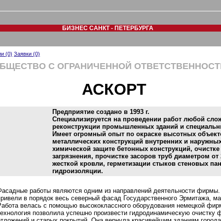
БИЗНЕС САНКТ - ПЕТЕРБУРГА
и (0)
Заявки (0)
БЩЕСТВО С ОГРАНИЧЕННОЙ ОТВЕТСТВЕННОС
АСКОРТ
Предприятие создано в 1993 г.
Специализируется на проведении работ любой сло
реконструкции промышленных зданий и специальн
Имеет огромный опыт по окраске высотных объект
металлических конструкций внутренних и наружных
химической защите бетонных конструкций, очистке
загрязнения, прочистке засоров труб диаметром от 
жесткой кровли, герметизации стыков стеновых пан
гидроизоляции.
Фасадные работы являются одним из направлений деятельности фирмы. Т
привели в порядок весь северный фасад Государственного Эрмитажа, ма
Работа велась с помощью высококлассного оборудования немецкой фи
технология позволила успешно произвести гидродинамическую очистку ф
отложений и старых покрытий. Она вернула красивейшим зданиям города