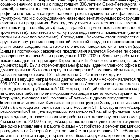
особенно значимо в связи с предстоящим 300-летием Санкт-Петербурга.
фирмой, включают в себя возведение новых и реставрацию существующ
профильного листа и сэндвич-панелей, реконструкцию ветхих фасадов с
штукатурки, так и с оборудованием навесных вентилируемых конструкци
возможности предприятия. Ему под силу очистить естественный камень – 
известняк и др., освободить фасады зданий от цементных наплывов (осо
строительства), произвести очистку производственных помещений (снят
ржавчины и окислов алюминия). Сотрудники «Аскорта» стали профессио
наружных и внутренних поверхностей емкостей-сосудов от всевозможных 
органических соединений, а также по очистке поверхностей от копоти (ц
Одним из постоянных заказчиков предприятия является Комитет по сод
договоренности с ним были проведены в 1992-2002 гг. большие работы по
стыков фасадов на территории Курортного и Выборгского районов, в том
администраций. Были отремонтированы фасады зданий главного офиса ком
административно-бытового корпуса пивоваренной компании «Балтика», г
«Севзапморгидрострой», ГУП «Водоканал СПб» и многих других.
Одним из ведущих направлений деятельности ООО «Аскорт» является пр
1995-1997 гг. сотрудники фирмы работали на Архангельском целлюлозн
портал дымовых труб высотой 100 метров, а общий объем выполненных ра
выполнялись работы по антикоррозийной защите металлоконструкций дл
Петербурга, пивоваренной компании «Балтика» и других предприятий.
Не менее значительным был заказ по реконструкции Завода по сжиганию
1998 гг. (являющегося единственным в России и СНГ). Сотрудники «Аско
антикоррозийной защите внутренних поверхностей печей и фильтров, мет
каркаса здания, а также выполнили работы по отделке внутренних поме
объемом около 20 000 кв. м). «Аскорт» постоянно осуществляет текущий
Еще одно направление в работе фирмы – устройство и ремонт как мягких,
проводились на Северной и Центральной станциях аэрации ГУП «Водокан
жилищных агентств города. Кроме того, была сооружена кровля для одн