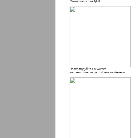
Светогорского ЦБК
Пескоструйная очистка
металлоконструкций отстойников