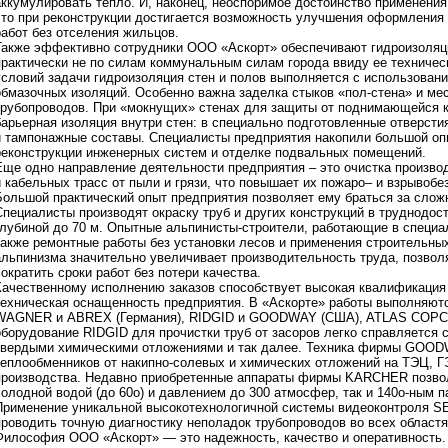
аккумулировать тепло. И, наконец, неоспоримое достоинство применения
что при реконструкции достигается возможность улучшения оформления
работ без отселения жильцов.
Также эффективно сотрудники ООО «Аскорт» обеспечивают гидроизоляц
практически не по силам коммунальным силам города ввиду ее техничес
условий задачи гидроизоляция стен и полов выполняется с использован
обмазочных изоляций. Особенно важна заделка стыков «пол-стена» и ме
трубопроводов. При «мокнущих» стенах для защиты от поднимающейся к
барьерная изоляция внутри стен: в специально подготовленные отверст
и тампонажные составы. Специалисты предприятия накопили большой оп
реконструкции инженерных систем и отделке подвальных помещений.
Еще одно направление деятельности предприятия – это очистка произв
и кабельных трасс от пыли и грязи, что повышает их пожаро– и взрывобе
Большой практический опыт предприятия позволяет ему браться за сло
Специалисты производят окраску труб и других конструкций в труднодос
глубиной до 70 м. Опытные альпинисты-строители, работающие в специа
также ремонтные работы без установки лесов и применения строительн
альпинизма значительно увеличивает производительность труда, позволя
сократить сроки работ без потери качества.
Качественному исполнению заказов способствует высокая квалификация
техническая оснащенность предприятия. В «Аскорте» работы выполняютс
WAGNER и ABREX (Германия), RIDGID и GOODWAY (США), ATLAS COPCO
оборудование RIDGID для прочистки труб от засоров легко справляется 
твердыми химическими отложениями и так далее. Техника фирмы GOOD
теплообменников от накипно-солевых и химических отложений на ТЭЦ, Г
производства. Недавно приобретенные аппараты фирмы KARCHER позвол
холодной водой (до 60о) и давлением до 300 атмосфер, так и 140о-ным 
Применение уникальной высокотехнологичной системы видеоконтроля S
проводить точную диагностику неполадок трубопроводов во всех област
Философия ООО «Аскорт» — это надежность, качество и оперативность.