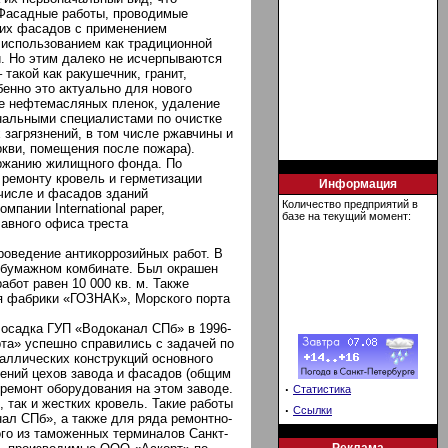
 Фасадные работы, проводимые
их фасадов с применением
 использованием как традиционной
й. Но этим далеко не исчерпываются
такой как ракушечник, гранит,
бенно это актуально для нового
ие нефтемасляных пленок, удаление
нальными специалистами по очистке
загрязнений, в том числе ржавчины и
еркви, помещения после пожара).
ержанию жилищного фонда. По
 ремонту кровель и герметизации
Информация
 числе и фасадов зданий
Количество предприятий в
пании International paper,
базе на текущий момент:
лавного офиса треста
оведение антикоррозийных работ. В
о-бумажном комбинате. Был окрашен
бот равен 10 000 кв. м. Также
я фабрики «ГОЗНАК», Морского порта
 осадка ГУП «Водоканал СПб» в 1996-
рта» успешно справились с задачей по
аллических конструкций основного
щений цехов завода и фасадов (общим
 ремонт оборудования на этом заводе.
·
Статистика
 так и жестких кровель. Такие работы
·
Ссылки
ал СПб», а также для ряда ремонтно-
ого из таможенных терминалов Санкт-