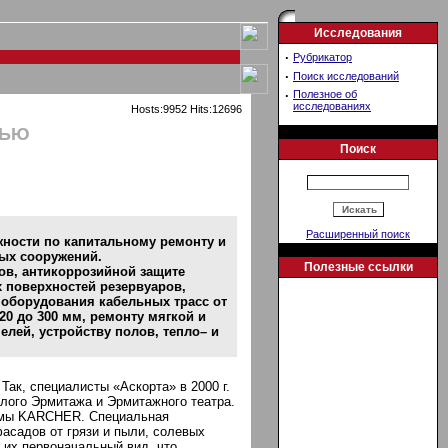
Исследования
·
Рубрикатор
·
Поиск исследований
·
Полезное об
исследованиях
Hosts:9952 Hits:12696
ТЬЮ
Поиск
Расширенный поиск
жности по капитальному ремонту и
ых сооружений.
Полезные ссылки
ов, антикоррозийной защите
 поверхностей резервуаров,
 оборудования кабельных трасс от
20 до 300 мм, ремонту мягкой и
елей, устройству полов, тепло– и
ак, специалисты «Аскорта» в 2000 г.
лого Эрмитажа и Эрмитажного театра.
рмы KARCHER. Специальная
асадов от грязи и пыли, солевых
 их первоначальный вид, что