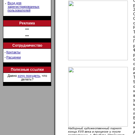
·
Вход для
зарегистрированных
пользователей
Реклама
•••
•••
Сотрудничество
·
Контакты
·
Расценки
Полезные ссылки
Давно
хочу похудеть
, что
делать?
Наборный художественный паркет
конца XVII века в процессе и после
реставрации, г. Фрибург, Швейцария