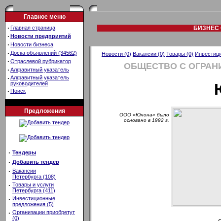
Главное меню
·
Главная страница
БИЗНЕС 
·
Новости предприятий
·
Новости бизнеса
·
Доска объявлений (34562)
Новости (0)
Вакансии (0)
Товары (0)
Инвестици
·
Отраслевой рубрикатор
ОБЩЕСТВО С ОГРАН
·
Алфавитный указатель
·
Алфавитный указатель
руководителей
·
Поиск
Предложения
ООО «Юнона» было
основано в 1992 г.
·
Тендеры
·
Добавить тендер
·
Вакансии
Петербурга (108)
·
Товары и услуги
Петербурга (411)
·
Инвестиционные
предложения (5)
·
Организации приобретут
(0)