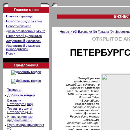
Главное меню
·
Главная страница
БИЗНЕС 
·
Новости предприятий
·
Новости бизнеса
·
Доска объявлений (34562)
Новости (0)
Вакансии (0)
Товары (0)
Инвестици
·
Отраслевой рубрикатор
ОТКРЫТОЕ А
·
Алфавитный указатель
·
Алфавитный указатель
руководителей
ПЕТЕРБУРГ
·
Поиск
Предложения
Петербургская
телефонная сеть -
старейшая в России - в
2000 году отмечает
·
Тендеры
свое 118-летие. В мае
1881 года император
·
Добавить тендер
Николай II дал
·
Вакансии
«Высочайшее
Петербурга (108)
соизволение» на
создание первой в
·
Товары и услуги
стране городской
Петербурга (411)
сети. До этого в
·
Инвестиционные
России были только
небольшие
предложения (5)
телефонные станции
·
Организации приобретут
частного пользования,
(0)
соединяющие пункты